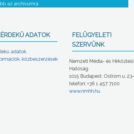
bb az archívumra
ÉRDEKŰ ADATOK
FELÜGYELETI
SZERVÜNK
dekű adatok,
ormációk, közbeszerzések
Nemzeti Média- és Hírközlési
Hatóság
1015 Budapest, Ostrom u. 23
telefon: +36 1 457 7100
www.nmhh.hu