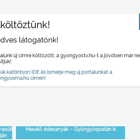
dves látogatónk!
alunk új címre költözött, a gyongyostv.hu-t a jövőben már n
tolták
Tűzoltó-laktanya: kicsi, és rossz helyen van
sítjük!
jük kattintson IDE és ismerje meg új portálunkat a
ngyosma.hu címen!
vasúti
Mesélő édesanyák – Gyöngyöspatán is
ján