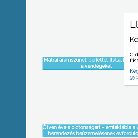
Ke
Old
Mátrai áramszünet: bérlettel, itallal kárpó
fris
a vendégeket
Kér
gyo
Ötven éve a biztonságért – emléktábla a 
berendezés beüzemelésének évforduló