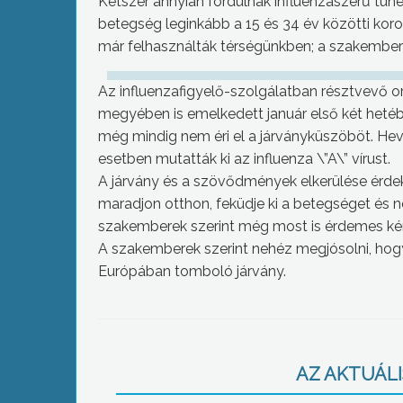
Kétszer annyian fordulnak influenzaszerű tün
betegség leginkább a 15 és 34 év közötti koro
már felhasználták térségünkben; a szakember
Az influenzafigyelő-szolgálatban résztvevő o
megyében is emelkedett január első két het
még mindig nem éri el a járványküszöböt. Hev
esetben mutatták ki az influenza \”A\” vírust.
A járvány és a szövődmények elkerülése érdek
maradjon otthon, feküdje ki a betegséget és n
szakemberek szerint még most is érdemes kérn
A szakemberek szerint nehéz megjósolni, hogy
Európában tomboló járvány.
AZ AKTUÁLIS