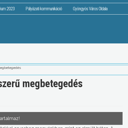
rium 2023
Pályázati kommunikáció
Gyöngyös Város Oldala
 megbetegedés
aszerű megbetegedés
tartalmaz!