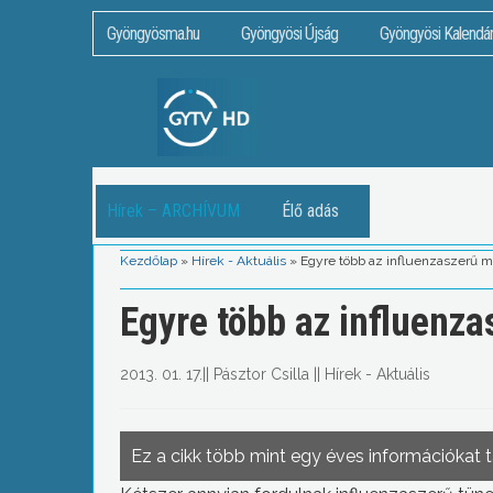
Gyöngyösma.hu
Gyöngyösi Újság
Gyöngyösi Kalendá
Hírek – ARCHÍVUM
Élő adás
Kezdőlap
»
Hírek - Aktuális
»
Egyre több az influenzaszerű
Egyre több az influenz
2013. 01. 17.
||
Pásztor Csilla
||
Hírek - Aktuális
Ez a cikk több mint egy éves információkat 