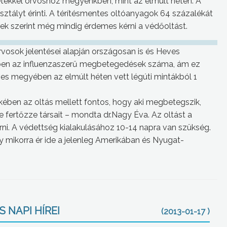
etekkel orvoshoz megyénkben, mint az elmúlt héten. A
sztályt érinti. A térítésmentes oltóanyagok 64 százalékát
ek szerint még mindig érdemes kérni a védőoltást.
rvosok jelentései alapján országosan is és Heves
ében az influenzaszerű megbetegedések száma, ám ez
es megyében az elmúlt héten vett légúti mintákból 1
ében az oltás mellett fontos, hogy aki megbetegszik,
e fertőzze társait – mondta dr.Nagy Éva. Az oltást a
i. A védettség kialakulásához 10-14 napra van szükség.
 mikorra ér ide a jelenleg Amerikában és Nyugat-
 NAPI HÍREI
(2013-01-17 )