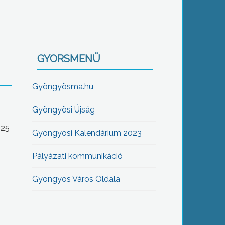
GYORSMENÜ
Gyöngyösma.hu
Gyöngyösi Újság
-25
Gyöngyösi Kalendárium 2023
Pályázati kommunikáció
Gyöngyös Város Oldala