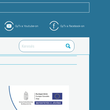
GyTv a Youtube-on
GyTv a Facebook-on