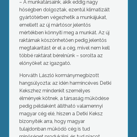
– A munkatársaink, akik eddig nagy
hőségben dolgoztak, ezentúl klimatizált
gyártótérben végezhetik a munkájukat,
emellett az új mártósor jelentős
mértékben könnyíti meg a munkát. Az új
raktárnak köszönhetően pedig jelentős
megtakarítást ér el a cég, mivel nem kell
többé raktárat bérelnünk – sorolta az
előnyöket az igazgató.
Horváth László kormánymegbízott
hangsúlyozta: az idén harmincéves Detki
Kekszhez mindenkit személyes
élmények kötnek, a társaság működése
pedig példaként állítható valamennyi
magyar cég elé, hiszen a Detki Keksz
bizonyíték arra, hogy magyar
tulajdonban működő cég is tud
minőséget produkálni, és tud piacot