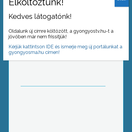
Kedves látogatónk!
Oldalunk új címre költözött, a gyongyostv.hu-t a
jövőben már nem frissítjük!
Európát ünnepelték a Barátok terén
Kérjük kattintson IDE és ismerje meg új portálunkat a
gyongyosma.hu címen!
Zéró energiaház Gyöngyösön