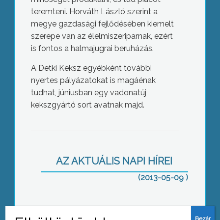
teremteni. Horváth László szerint a
megye gazdasági fejlődésében kiemelt
szerepe van az élelmiszeriparnak, ezért
is fontos a halmajugrai beruházás.
A Detki Keksz egyébként további
nyertes pályázatokat is magáénak
tudhat, júniusban egy vadonatúj
kekszgyártó sort avatnak majd.
Azeri kapcsolat: gazdaság és kultúra
AZ AKTUÁLIS NAPI HÍREI
(2013-05-09 )
Újjászületőben a Mátrai Borvidék