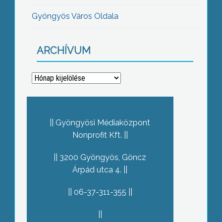
Gyöngyös Város Oldala
ARCHÍVUM
Archívum
Gyöngyösi Médiaközpont
Nonprofit Kft.
3200 Gyöngyös, Göncz
Árpád utca 4.
06-37-311-355