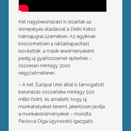
Két nagyberuházást is lezártak az
ünnepélyes átadással a Detki Keksz
halmajugrai üzemében. Az egyiknek
köszönhetően a raktárkapacitást
bővítették, a másik eredményeként
pedig új gyártóüzemet építettek –
összesen mintegy 3000
négyzetméteren.
– A két, Európai Unió által is támogatott
beruházás összértéke mintegy 500
millió forint, és amellett, hogy új
munkahelyeket teremt, jelentősen javítja
a munkakörülményeket – mondta
Pavlova Olga ügyvezető igazgató.