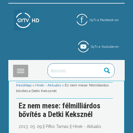
GyTv a Facebook-on
GyTv a Youtube-on
Kezdőlap
»
Hírek - Aktuális
»
Ez nem mese: félmilliárdos
bővítés a Detki Keksznél
Ez nem mese: félmilliárdos
bővítés a Detki Keksznél
2013. 05. 09.
||
Pifkó Tamás
||
Hírek - Aktuális