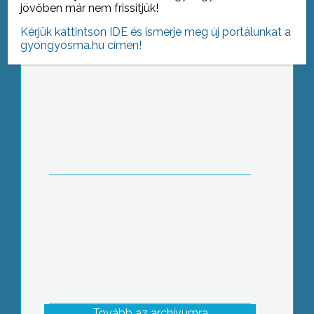
jövőben már nem frissítjük!
Kérjük kattintson IDE és ismerje meg új portálunkat a
gyongyosma.hu címen!
ECDS gála
Tovább az archívumra