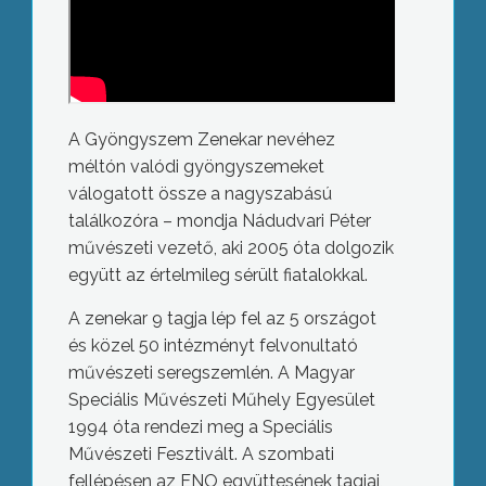
A Gyöngyszem Zenekar nevéhez
méltón valódi gyöngyszemeket
válogatott össze a nagyszabású
találkozóra – mondja Nádudvari Péter
művészeti vezető, aki 2005 óta dolgozik
együtt az értelmileg sérült fiatalokkal.
A zenekar 9 tagja lép fel az 5 országot
és közel 50 intézményt felvonultató
művészeti seregszemlén. A Magyar
Speciális Művészeti Műhely Egyesület
1994 óta rendezi meg a Speciális
Művészeti Fesztivált. A szombati
fellépésen az ENO együttesének tagjai,