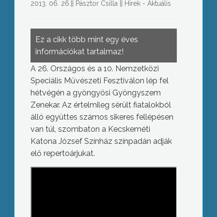
2013. 06. 26.
||
Pásztor Csilla
||
Hírek - Aktuális
Ez a cikk több mint egy éves
információkat tartalmaz!
A 26. Országos és a 10. Nemzetközi
Speciális Művészeti Fesztiválon lép fel
hétvégén a gyöngyösi Gyöngyszem
Zenekar. Az értelmileg sérült fiatalokból
álló együttes számos sikeres fellépésen
van túl, szombaton a Kecskeméti
Katona József Színház színpadán adják
elő repertoárjukat.