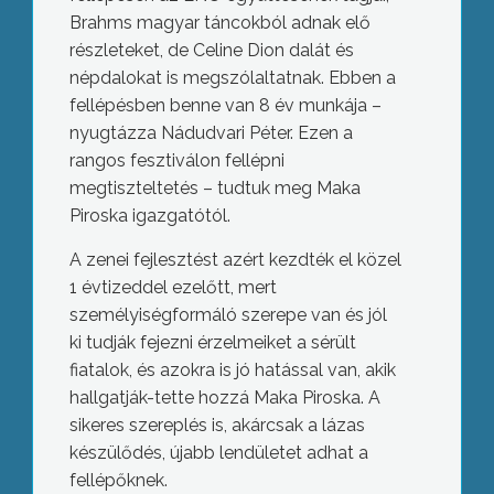
Brahms magyar táncokból adnak elő
részleteket, de Celine Dion dalát és
népdalokat is megszólaltatnak. Ebben a
fellépésben benne van 8 év munkája –
nyugtázza Nádudvari Péter. Ezen a
rangos fesztiválon fellépni
megtiszteltetés – tudtuk meg Maka
Piroska igazgatótól.
A zenei fejlesztést azért kezdték el közel
1 évtizeddel ezelőtt, mert
személyiségformáló szerepe van és jól
ki tudják fejezni érzelmeiket a sérült
fiatalok, és azokra is jó hatással van, akik
hallgatják-tette hozzá Maka Piroska. A
sikeres szereplés is, akárcsak a lázas
készülődés, újabb lendületet adhat a
fellépőknek.