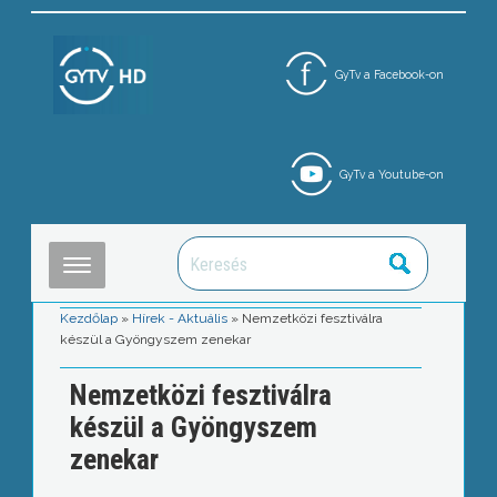
GyTv a Facebook-on
GyTv a Youtube-on
Kezdőlap
»
Hírek - Aktuális
»
Nemzetközi fesztiválra
készül a Gyöngyszem zenekar
Nemzetközi fesztiválra
készül a Gyöngyszem
zenekar