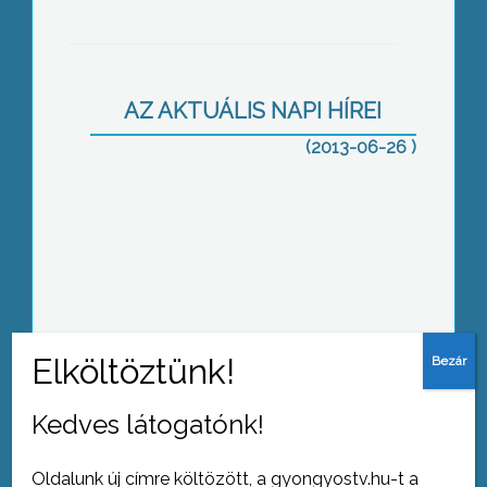
Nem értenek egyet
AZ AKTUÁLIS NAPI HÍREI
(2013-06-26 )
Demonstrált a DK
Kedves látogatónk!
Idősügyi tanács: fókuszban a
közbiztonság
Oldalunk új címre költözött, a gyongyostv.hu-t a