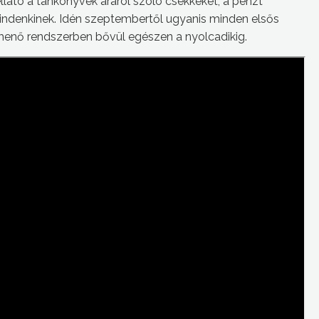
llátó a tankönyvek áráról szóló csekkeket, a pénzt
mindenkinek. Idén szeptembertől ugyanis minden elsős
menő rendszerben bővül egészen a nyolcadikig.