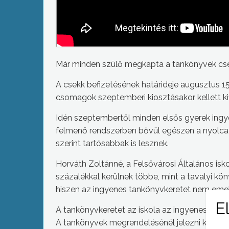
Már minden szülő megkapta a tankönyvek csek
A csekk befizetésének határideje augusztus 15
csomagok szeptemberi kiosztásakor kellett kif
Idén szeptembertől minden elsős gyerek ingy
felmenő rendszerben bővül egészen a nyolcadi
szerint tartósabbak is lesznek.
Horváth Zoltánné, a Felsővárosi Általános isk
százalékkal kerülnek többe, mint a tavalyi kö
hiszen az ingyenes tankönyvkeretet nem eme
A tankönyvkeretet az iskola az ingyenességre
A tankönyvek megrendelésénél jelezni kellett