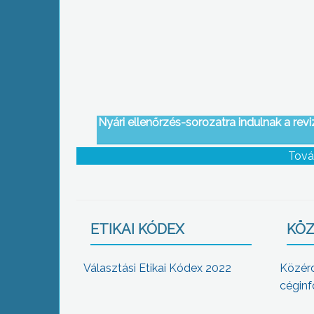
Nyári ellenőrzés-sorozatra indulnak a rev
Tová
ETIKAI KÓDEX
KÖZ
Választási Etikai Kódex 2022
Közér
céginf