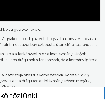
kjeit a gyereke nevére.
. A gyakorlat eddig az volt, hogy a tankönyveket csak a
izetni, most azonban ezt postai úton előre kell rendezni.
en kapja a tankönyvet, s ez a kedvezmény később
kig. Idén drágulnak a tankönyvek, de a kormány igérete
ola igazgatója szerint a keményfedelű kötetek 10-15
nyvek, s ezt a drágulást az intézmény erősen megérzi,
lték meg.
 jogosult gyerekek tankönyvének megvásárlására fordítja.
 hogy a gyerek jogosult-e az ingyen tankönyvre – ezt