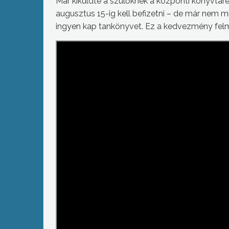
Már kiküldte a szülőknek a központi könyvtáre
augusztus 15-ig kell befizetni – de már nem 
ingyen kap tankönyvet. Ez a kedvezmény fel