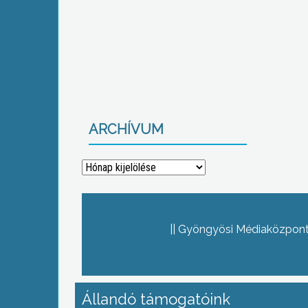
ARCHÍVUM
Archívum
Gyöngyösi Médiaközpont 
Állandó támogatóink