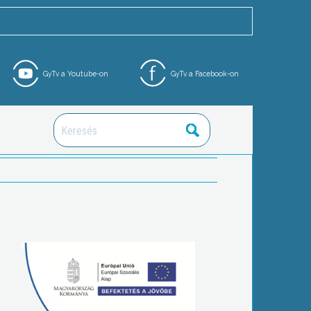
GyTv a Youtube-on
GyTv a Facebook-on