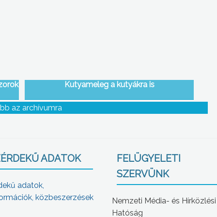
izorok
Kutyameleg a kutyákra is
bb az archívumra
ÉRDEKŰ ADATOK
FELÜGYELETI
SZERVÜNK
dekű adatok,
ormációk, közbeszerzések
Nemzeti Média- és Hírközlési
Hatóság