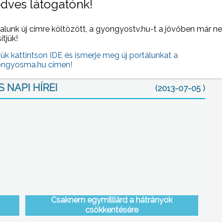
dves látogatónk!
 ezt elmulasztotta, augusztus 15-ig még van lehetőség
én és 31- én is ügyeletet tartanak, valamint augusztusban
alunk új címre költözött, a gyongyostv.hu-t a jövőben már n
k intézésére.
sítjük!
jük kattintson IDE és ismerje meg új portálunkat a
ngyosma.hu címen!
 NAPI HÍREI
(2013-07-05 )
Csaknem egymilliárd a hátrányok
csökkentésére