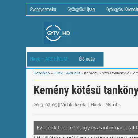
Gyöngyösma.hu
Gyöngyösi Újság
Gyöngyösi Kalendá
Hírek – ARCHÍVUM
Élő adás
Kezdőlap
»
Hírek - Aktuális
»
Kemény kötésű tankönyvek, dr
Kemény kötésű tanköny
2013. 07. 05.
||
Vidák Renáta
||
Hírek - Aktuális
Ez a cikk több mint egy éves információkat 