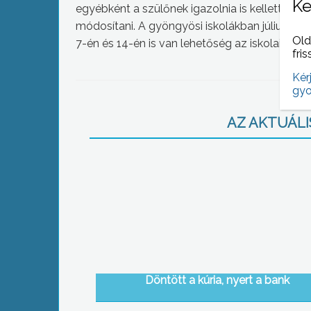
Ke
egyébként a szülőnek igazolnia is kellett. Ha
módosítani. A gyöngyösi iskolákban július 17-
Old
7-én és 14-én is van lehetőség az iskolai ügye
fris
Kér
gyo
AZ AKTUÁLIS
Döntött a kúria, nyert a bank