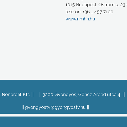
1015 Budapest, Ostrom u. 23
telefon: +36 1 457 7100
www.nmhh.hu
Nonprofit Kft.
3200 Gyöngyös, Göncz Árpád utca 4.
gyongyostv@gyongyostv.hu