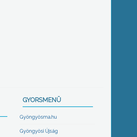
GYORSMENÜ
Gyöngyösma.hu
Gyöngyösi Újság