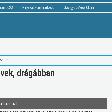
rium 2023
Pályázati kommunikáció
Gyöngyös Város Oldala
ágábban
vek, drágábban
tartalmaz!