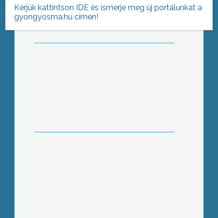
Kérjük kattintson IDE és ismerje meg új portálunkat a
gyongyosma.hu címen!
A Jobbik szerint tarthatatlan a megyei
úthelyzet
A hősökre emlékezett Jászárokszállás