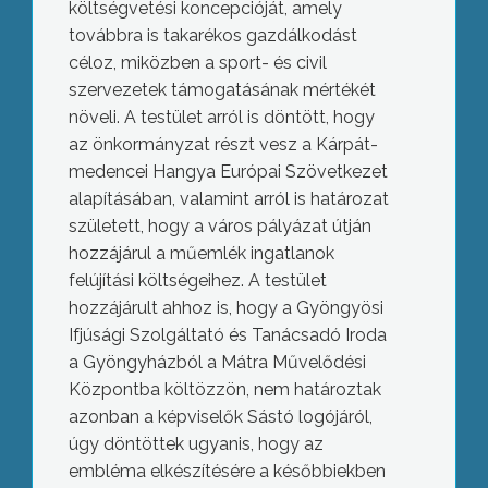
költségvetési koncepcióját, amely
továbbra is takarékos gazdálkodást
céloz, miközben a sport- és civil
szervezetek támogatásának mértékét
növeli. A testület arról is döntött, hogy
az önkormányzat részt vesz a Kárpát-
medencei Hangya Európai Szövetkezet
alapításában, valamint arról is határozat
született, hogy a város pályázat útján
hozzájárul a műemlék ingatlanok
felújítási költségeihez. A testület
hozzájárult ahhoz is, hogy a Gyöngyösi
Ifjúsági Szolgáltató és Tanácsadó Iroda
a Gyöngyházból a Mátra Művelődési
Központba költözzön, nem határoztak
azonban a képviselők Sástó logójáról,
úgy döntöttek ugyanis, hogy az
Kövek és épületek – rendhagyó séta
embléma elkészítésére a későbbiekben