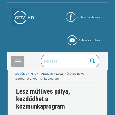
GyTv a Facebook-on
GyTv a Youtube-on
Kezdőlap
»
Hírek - Aktuális
»
Lesz műfüves pálya,
kezdődhet a közmunkaprogram
Lesz műfüves pálya,
kezdődhet a
közmunkaprogram