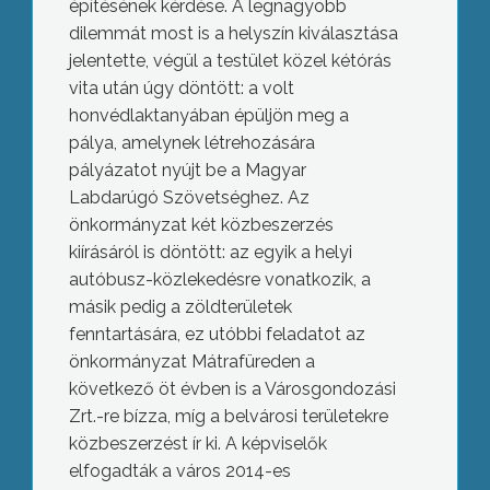
építésének kérdése. A legnagyobb
dilemmát most is a helyszín kiválasztása
jelentette, végül a testület közel kétórás
vita után úgy döntött: a volt
honvédlaktanyában épüljön meg a
pálya, amelynek létrehozására
pályázatot nyújt be a Magyar
Labdarúgó Szövetséghez. Az
önkormányzat két közbeszerzés
kiírásáról is döntött: az egyik a helyi
autóbusz-közlekedésre vonatkozik, a
másik pedig a zöldterületek
fenntartására, ez utóbbi feladatot az
önkormányzat Mátrafüreden a
következő öt évben is a Városgondozási
Zrt.-re bízza, míg a belvárosi területekre
közbeszerzést ír ki. A képviselők
elfogadták a város 2014-es