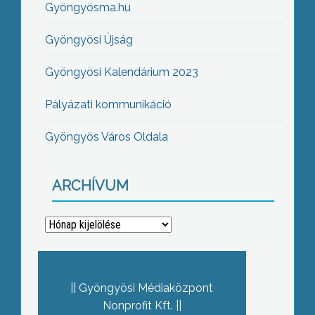
Gyöngyösma.hu
Gyöngyösi Újság
Gyöngyösi Kalendárium 2023
Pályázati kommunikáció
Gyöngyös Város Oldala
ARCHÍVUM
Archívum
Gyöngyösi Médiaközpont
Nonprofit Kft.