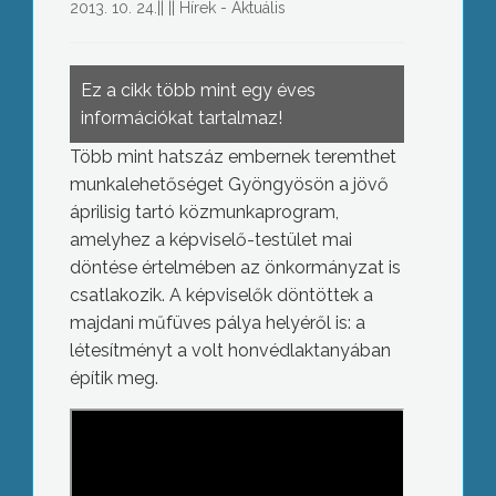
2013. 10. 24.
||
||
Hírek - Aktuális
Ez a cikk több mint egy éves
információkat tartalmaz!
Több mint hatszáz embernek teremthet
munkalehetőséget Gyöngyösön a jövő
áprilisig tartó közmunkaprogram,
amelyhez a képviselő-testület mai
döntése értelmében az önkormányzat is
csatlakozik. A képviselők döntöttek a
majdani műfüves pálya helyéről is: a
létesítményt a volt honvédlaktanyában
építik meg.