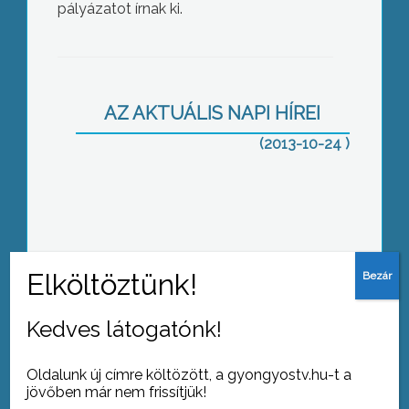
Gyöngyösön
pályázatot írnak ki.
AZ AKTUÁLIS NAPI HÍREI
(2013-10-24 )
Tündéreket avattak az oviban
Õsszel befejeződnek a gyöngyösi
Kedves látogatónk!
útfelújítások
Oldalunk új címre költözött, a gyongyostv.hu-t a
jövőben már nem frissítjük!