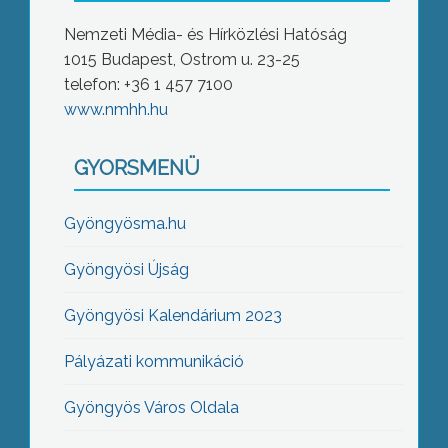
Nemzeti Média- és Hírközlési Hatóság
1015 Budapest, Ostrom u. 23-25
telefon: +36 1 457 7100
www.nmhh.hu
GYORSMENÜ
Gyöngyösma.hu
Gyöngyösi Újság
Gyöngyösi Kalendárium 2023
Pályázati kommunikáció
Gyöngyös Város Oldala