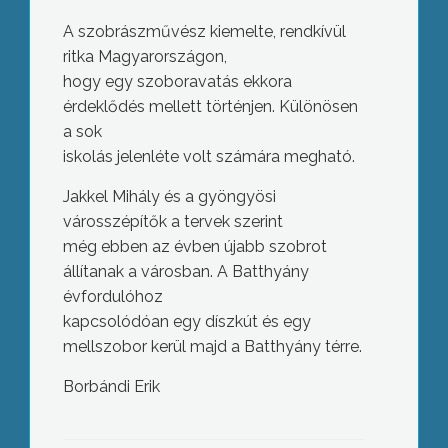
A szobrászművész kiemelte, rendkívül
ritka Magyarországon,
hogy egy szoboravatás ekkora
érdeklődés mellett történjen. Különösen
a sok
iskolás jelenléte volt számára megható.
Jakkel Mihály és a gyöngyösi
városszépítők a tervek szerint
még ebben az évben újabb szobrot
állítanak a városban. A Batthyány
évfordulóhoz
kapcsolódóan egy díszkút és egy
mellszobor kerül majd a Batthyány térre.
Népdalest – Kalocsai Máriával
Borbándi Erik