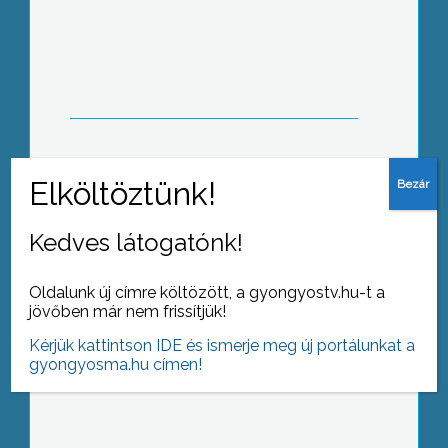
Festmények tárlata – Debrei Éva képei
a Pincegalériában
Kedves látogatónk!
Oldalunk új címre költözött, a gyongyostv.hu-t a
jövőben már nem frissítjük!
1981-ben rendezték meg az első
Mikola Sándor Országos
Kérjük kattintson IDE és ismerje meg új portálunkat a
Tehetségkutató Fizikaverseny
gyongyosma.hu címen!
döntőjét Gyöngyösön