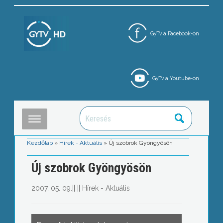
GyTv a Facebook-on
GyTv a Youtube-on
Kezdőlap
»
Hírek - Aktuális
»
Új szobrok Gyöngyösön
Új szobrok Gyöngyösön
2007. 05. 09.
||
||
Hírek - Aktuális