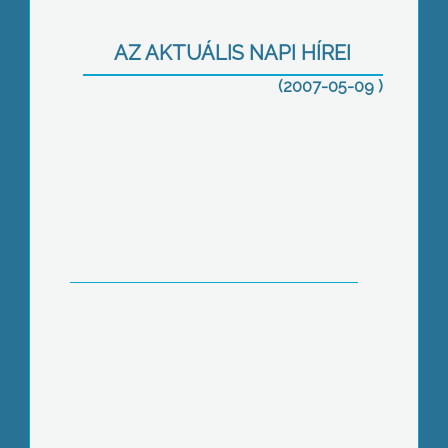
AZ AKTUÁLIS NAPI HÍREI
(2007-05-09 )
Anyák Napja – Köszöntötte az idősek
otthonában élő édesanyákat az MSZP
Kistérségi műhelymunka