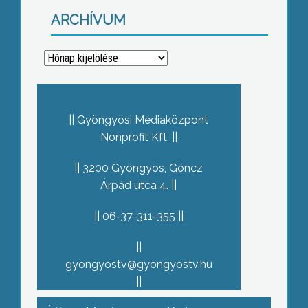
ARCHÍVUM
Archívum
Gyöngyösi Médiaközpont
Nonprofit Kft.
3200 Gyöngyös, Göncz
Árpád utca 4.
06-37-311-355
gyongyostv@gyongyostv.hu