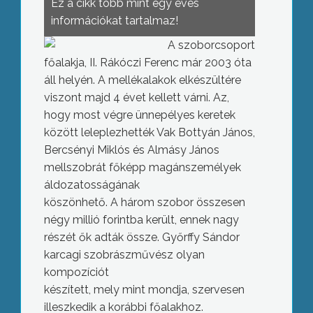
Ez a cikk több mint egy éves
információkat tartalmaz!
A szoborcsoport
főalakja, II. Rákóczi Ferenc már 2003 óta
áll helyén. A mellékalakok elkészültére
viszont majd 4 évet kellett várni. Az,
hogy most végre ünnepélyes keretek
között leleplezhették Vak Bottyán János,
Bercsényi Miklós és Almásy János
mellszobrát főképp magánszemélyek
áldozatosságának
köszönhető. A három szobor összesen
négy millió forintba került, ennek nagy
részét ők adták össze. Győrffy Sándor
karcagi szobrászművész olyan
kompozíciót
készített, mely mint mondja, szervesen
illeszkedik a korábbi főalakhoz.