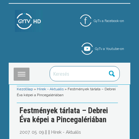
GyTv a Facebook-on
GyTv a Youtube-on
Kezdőlap
»
Hírek - Aktuális
»
Festmények tárlata – Debrei
Éva képei a Pincegalériában
Festmények tárlata – Debrei
Éva képei a Pincegalériában
2007. 05. 09.
||
||
Hírek - Aktuális