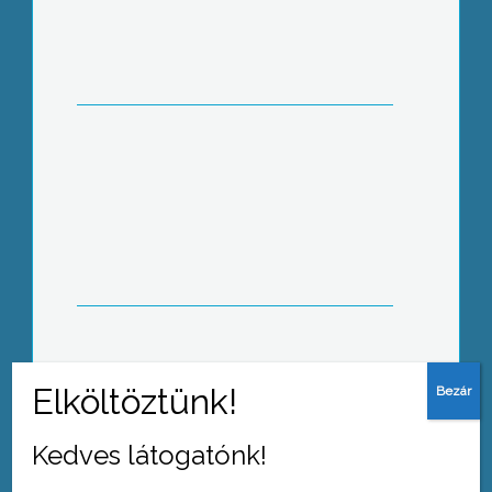
Jelentős fagykár térségünkben
Öt évvel ezelőtt történt a móri
mészárlás
Kedves látogatónk!