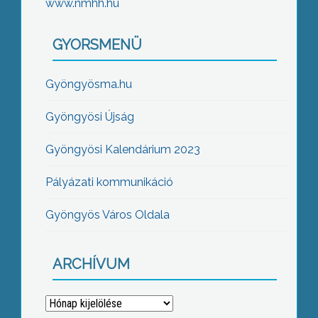
www.nmhh.hu
GYORSMENÜ
Gyöngyösma.hu
Gyöngyösi Újság
Gyöngyösi Kalendárium 2023
Pályázati kommunikáció
Gyöngyös Város Oldala
ARCHÍVUM
Archívum