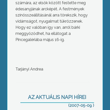
számára, az elsők között festette meg
édesanyjának arcképét. A festmények
színösszeállításánál arra törekszik, hogy
vidámságot, nyugalmat tükrözzenek.
Hogy ez valóban így van, arról bárki
meggyőződhet, ha ellátogat a
Pincegalériába május 16-ig.
Népdalest – Kalocsai Máriával
Tarjányi Andrea
AZ AKTUÁLIS NAPI HÍREI
(2007-05-09 )
Anyák Napja – Köszöntötte az idősek