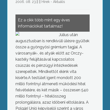
2006. 08. 23.
||
||
Hírek - Aktuális
Ez a cikk több mint egy éves
információkat tartalmaz!
Július után
augusztusban is rendkívüli ülésre gyűltek
össze a gyöngyösi grémium tagjai. A
városanyák-, és atyák előtt az Orczy-
kastély felújításával kapcsolatos
csúszás és pénzügyi intézkedések
szerepeltek. Mindkettőt élénk vita
kísérte.
A testület igent mondott 200
millió forintnyi átmeneti működési hitel
felvételére, és két másik – összesen 540
millió forintnyi – hitelösszeg
prolongálásra, azaz időbeni eltolására. A
Polgári Unió képviselői szerint a város