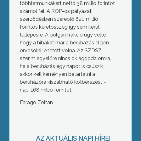
többletmunkákért nettó 38 millió forintot
számol fel. A ROP-os pályázati
szerződésben szereplő 820 millió
forintos keretösszeg így sem kerül
túllépésre. A polgári frakció úgy vélte,
hogy a hibákat már a beruházás elején
orvosolni lehetett volna. Az SZDSZ
szerint egyelőre nincs ok aggodalomra,
ha a beruházás egy napot is csúszik,
akkor kell keményen betartatni a
beruházóra kiszabható kötbérezést –
napi 168 millió forintot.
Szent István nap
Faragó Zoltán
AZ AKTUÁLIS NAPI HÍREI