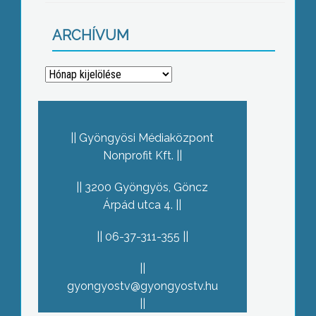
ARCHÍVUM
Archívum
Gyöngyösi Médiaközpont
Nonprofit Kft.
3200 Gyöngyös, Göncz
Árpád utca 4.
06-37-311-355
gyongyostv@gyongyostv.hu