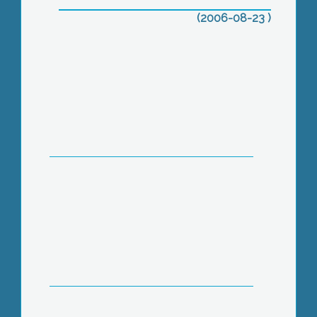
(2006-08-23 )
Együtt, szövetségben – A Fidesz
jelöltjei
Tűzoltóság – Autóátadás
Tudják, merik, teszik – Önállóan indul
Gyöngyösön az SZDSZ