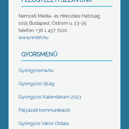
FELÜGYELETI SZERVÜNK
Nemzeti Média- és Hírközlési Hatóság
1015 Budapest, Ostrom u. 23-25
telefon: +36 1 457 7100
www.nmhh.hu
GYORSMENÜ
Gyöngyösma.hu
Gyöngyösi Újság
Gyöngyösi Kalendárium 2023
Pályázati kommunikáció
Gyöngyös Város Oldala