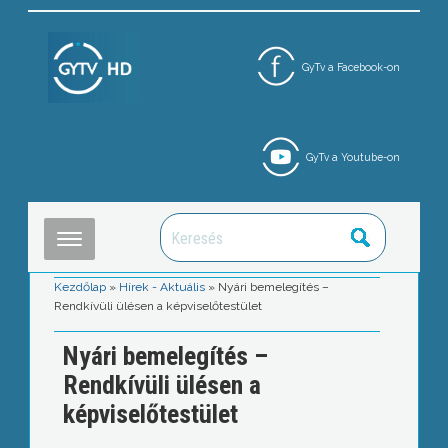
GyTv a Facebook-on
GyTv a Youtube-on
Kezdőlap
»
Hírek - Aktuális
»
Nyári bemelegítés –
Rendkívüli ülésen a képviselőtestület
Nyári bemelegítés –
Rendkívüli ülésen a
képviselőtestület