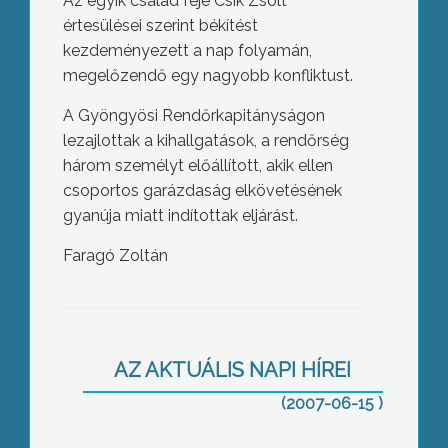
Az egyik család feje Csík Zsolt
értesülései szerint békítést
kezdeményezett a nap folyamán,
megelőzendő egy nagyobb konfliktust.
A Gyöngyösi Rendőrkapitányságon
lezajlottak a kihallgatások, a rendőrség
három személyt előállított, akik ellen
csoportos garázdaság elkövetésének
gyanúja miatt indítottak eljárást.
Napallergia – Egyre többeket érint
Faragó Zoltán
AZ AKTUÁLIS NAPI HÍREI
(2007-06-15 )
Felmérés és sorsolás