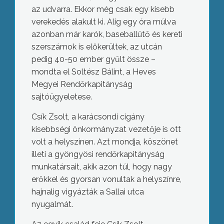
az udvarra. Ekkor még csak egy kisebb
verekedés alakult ki. Alig egy óra múlva
azonban már karók, baseballütő és kereti
szerszámok is előkerültek, az utcán
pedig 40-50 ember gyűlt össze –
mondta el Soltész Bálint, a Heves
Megyei Rendőrkapitányság
sajtóügyeletese.
Csík Zsolt, a karácsondi cigány
kisebbségi önkormányzat vezetője is ott
volt a helyszínen. Azt mondja, köszönet
illeti a gyöngyösi rendőrkapitányság
munkatársait, akik azon túl, hogy nagy
erőkkel és gyorsan vonultak a helyszínre,
hajnalig vigyázták a Sallai utca
nyugalmát.