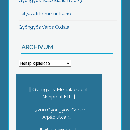
Gyöngyösi Kalendárium 2023
Pályázati kommunikáció
Gyöngyös Város Oldala
ARCHÍVUM
Archívum
Gyöngyösi Médiaközpont
Nonprofit Kft.
3200 Gyöngyös, Göncz
Árpád utca 4.