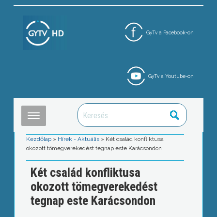
GyTv a Facebook-on
GyTv a Youtube-on
Kezdőlap
»
Hírek - Aktuális
»
Két család konfliktusa
okozott tömegverekedést tegnap este Karácsondon
Két család konfliktusa
okozott tömegverekedést
tegnap este Karácsondon