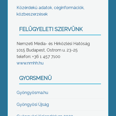
Közérdekű adatok, céginformációk,
közbeszerzések
FELÜGYELETI SZERVÜNK
Nemzeti Média- és Hírközlési Hatóság
1015 Budapest, Ostrom u. 23-25
telefon: +36 1 457 7100
www.nmhh.hu
GYORSMENÜ
Gyöngyösma.hu
Gyöngyösi Újság