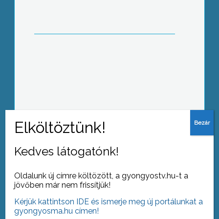
Film Fél 7 Mátrafüreden
Hőguta és napszúrás-veszély
Kedves látogatónk!
Oldalunk új címre költözött, a gyongyostv.hu-t a
jövőben már nem frissítjük!
Kérjük kattintson IDE és ismerje meg új portálunkat a
gyongyosma.hu címen!
25 éve a fogfronton