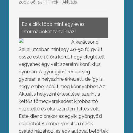
2007. 06. 15.
||
||
Hírek - Aktuális
Ez a cikk több mint egy éves
információkat tartalmaz!
A karácsondi
Sallai utcában mintegy 40-50 fő gyűlt
össze este 10 óra körül, hogy elégtételt
vegyenek egy vélt szerelmi konfliktus
nyomán. A gyöngyösi rendőrség
gyorsan a helyszínre érkezett, de így is
négy ember sérült meg könnyebben.Az
Aktuális helyszíni értesülései szerint a
kettős tömegverekedést kirobbantó
nézeteltérés oka szerelemféltés volt.
Este kilenc órakor az egyik, gyöngyösi
családból 8 ember vonult a másik
család házához, és egy autóval betörtek