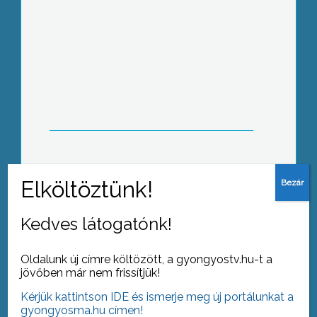
Locsolási kedvezmény
Kerítésfestés
Kedves látogatónk!
Oldalunk új címre költözött, a gyongyostv.hu-t a
jövőben már nem frissítjük!
Kérjük kattintson IDE és ismerje meg új portálunkat a
Madárijeszők
gyongyosma.hu címen!