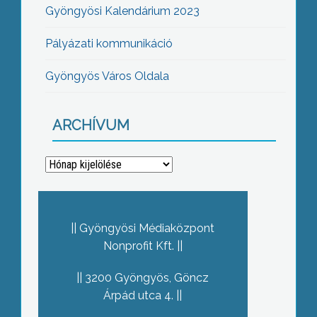
Gyöngyösi Kalendárium 2023
Pályázati kommunikáció
Gyöngyös Város Oldala
ARCHÍVUM
Archívum
Gyöngyösi Médiaközpont
Nonprofit Kft.
3200 Gyöngyös, Göncz
Árpád utca 4.