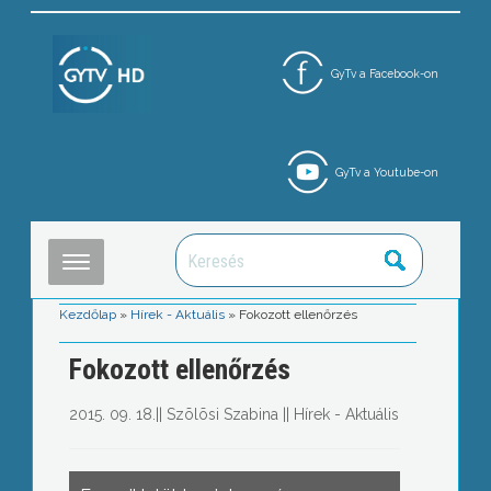
GyTv a Facebook-on
GyTv a Youtube-on
Kezdőlap
»
Hírek - Aktuális
»
Fokozott ellenőrzés
Fokozott ellenőrzés
2015. 09. 18.
||
Szõlõsi Szabina
||
Hírek - Aktuális