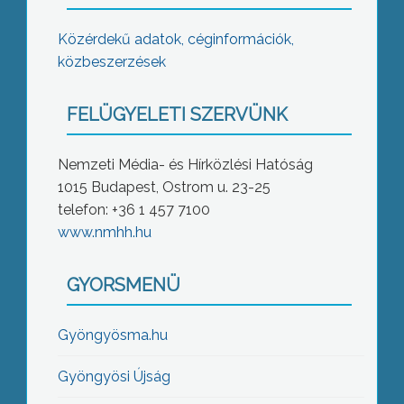
Közérdekű adatok, céginformációk,
közbeszerzések
FELÜGYELETI SZERVÜNK
Nemzeti Média- és Hírközlési Hatóság
1015 Budapest, Ostrom u. 23-25
telefon: +36 1 457 7100
www.nmhh.hu
GYORSMENÜ
Gyöngyösma.hu
Gyöngyösi Újság