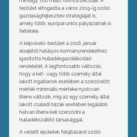
mintegy 700 millió forintra becsülik. A
testület elfogadta a város 2019-ig szóló
gazdaságfejlesztési stratégiáját is,
amely több, európai uniós pályázatnak is
feltétele.
A képviselő-testület a 2016. január
elsejétől hatályos kormányrendelethez
igazította hulladékgazdálkodási
rendeletét. A legfontosabb változás,
hogy a két- vagy több személy által
lakott ingatlanok esetében a szerződött
mérték minimális mértéke nyolcvan
literre változik, míg az egy személy által
lakott családi házak esetében legalább
hatvan literre kell szerződni a
hulladékszállító társasággal.
A védett épületek felújításáról szóló