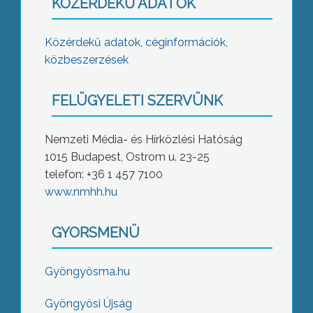
KÖZÉRDEKŰ ADATOK
Közérdekű adatok, céginformációk,
közbeszerzések
FELÜGYELETI SZERVÜNK
Nemzeti Média- és Hírközlési Hatóság
1015 Budapest, Ostrom u. 23-25
telefon: +36 1 457 7100
www.nmhh.hu
GYORSMENÜ
Gyöngyösma.hu
Gyöngyösi Újság