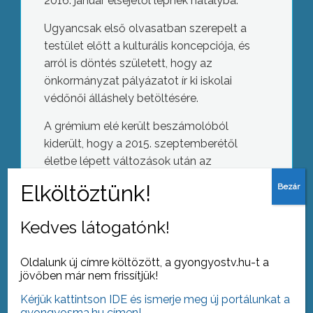
2016. január elsejétől lépnek hatályba.
Ugyancsak első olvasatban szerepelt a
testület előtt a kulturális koncepciója, és
arról is döntés született, hogy az
önkormányzat pályázatot ír ki iskolai
védőnői álláshely betöltésére.
A grémium elé került beszámolóból
kiderült, hogy a 2015. szeptemberétől
életbe lépett változások után az
óvodákban és bölcsődékben a gyerekek
közel 75 százaléka, összesen 772-en
Bírálatok
jogosultak az ingyenes étkezésre.
Kedves látogatónk!
Oldalunk új címre költözött, a gyongyostv.hu-t a
jövőben már nem frissítjük!
AZ AKTUÁLIS NAPI HÍREI
Kérjük kattintson IDE és ismerje meg új portálunkat a
gyongyosma.hu címen!