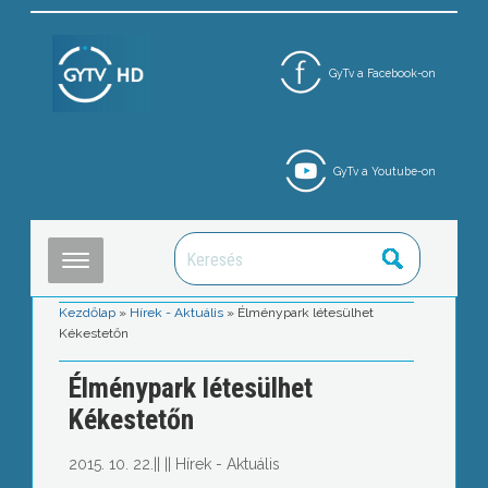
GyTv a Facebook-on
GyTv a Youtube-on
Kezdőlap
»
Hírek - Aktuális
»
Élménypark létesülhet
Kékestetőn
Élménypark létesülhet
Kékestetőn
2015. 10. 22.
||
||
Hírek - Aktuális