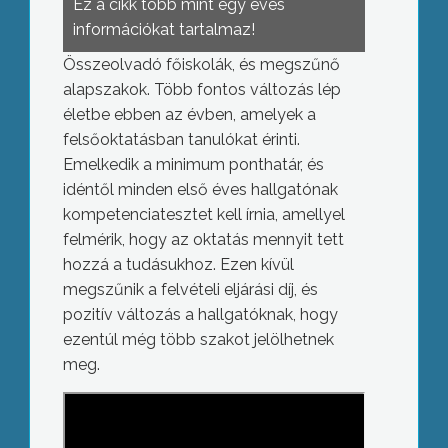
Ez a cikk több mint egy éves
információkat tartalmaz!
Összeolvadó főiskolák, és megszűnő
alapszakok. Több fontos változás lép
életbe ebben az évben, amelyek a
felsőoktatásban tanulókat érinti.
Emelkedik a minimum ponthatár, és
idéntől minden első éves hallgatónak
kompetenciatesztet kell írnia, amellyel
felmérik, hogy az oktatás mennyit tett
hozzá a tudásukhoz. Ezen kívül
megszűnik a felvételi eljárási díj, és
pozitív változás a hallgatóknak, hogy
ezentúl még több szakot jelölhetnek
meg.