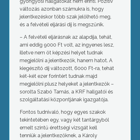
gyöngyösi hallgatókat nem érinti. Pozitív
változás azonban számukra is, hogy
jelentkezéskor több szak jelölhető meg,
és a felvételi eljárási díj is megszűnik.
– A felvételi eljárásnak az alapdíja, tehát,
ami eddig 9000 Ft volt, az ingyenes lesz,
illetve nem öt képzési helyet tudnak
megjelölni a jelentkezők, hanem hatot. A
kiegészítő díj változott, 6000 Ft-ra, tehát
két-két ezer forintért tudnak majd
megjelölni plusz helyeket a jelentkezők –
sorolta Szabó Tamás, a KRF hallgatói és
szolgáltatási központjának igazgatója.
Fontos tudnivaló, hogy egyes szakok
tekintetében egy, vagy két tantárgyból
emelt szintű érettségi vizsgát kell
tenniük a jelentkezőknek, a Károly