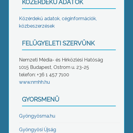
KÖZÉRDEKŰ ADATOK
Közérdekű adatok, céginformációk,
közbeszerzések
FELÜGYELETI SZERVÜNK
Nemzeti Média- és Hírközlési Hatóság
1015 Budapest, Ostrom u. 23-25
telefon: +36 1 457 7100
www.nmhh.hu
GYORSMENÜ
Gyöngyösma.hu
Gyöngyösi Újság