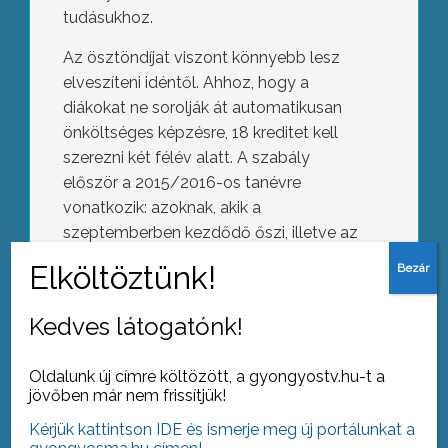
tudásukhoz.
Az ösztöndíjat viszont könnyebb lesz
elveszíteni idéntől. Ahhoz, hogy a
diákokat ne sorolják át automatikusan
önköltséges képzésre, 18 kreditet kell
szerezni két félév alatt. A szabály
először a 2015/2016-os tanévre
vonatkozik: azoknak, akik a
szeptemberben kezdődő őszi, illetve az
azt követő tavaszi szemeszterben nem
gyűjtenek össze legalább ennyi kreditet,
Tele a hajléktalanszálló
a következő évben már fizetniük kell.
Kedves látogatónk!
Oldalunk új címre költözött, a gyongyostv.hu-t a
jövőben már nem frissítjük!
AZ AKTUÁLIS NAPI HÍREI
Kérjük kattintson IDE és ismerje meg új portálunkat a