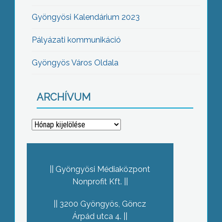
Gyöngyösi Kalendárium 2023
Pályázati kommunikáció
Gyöngyös Város Oldala
ARCHÍVUM
Archívum
Gyöngyösi Médiaközpont
Nonprofit Kft.
3200 Gyöngyös, Göncz
Árpád utca 4.