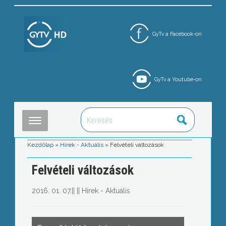
GyTv a Facebook-on
GyTv a Youtube-on
Kezdőlap
»
Hírek - Aktuális
»
Felvételi változások
Felvételi változások
2016. 01. 07.
||
||
Hírek - Aktuális