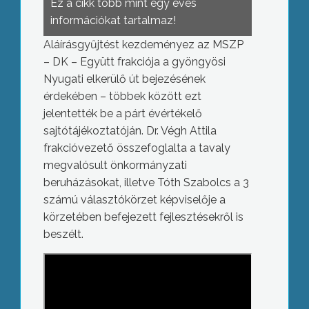
Ez a cikk több mint egy éves
információkat tartalmaz!
Aláírásgyűjtést kezdeményez az MSZP
– DK – Együtt frakciója a gyöngyösi
Nyugati elkerülő út bejezésének
érdekében – többek között ezt
jelentették be a párt évértékelő
sajtótájékoztatóján. Dr. Végh Attila
frakcióvezető összefoglalta a tavaly
megvalósult önkormányzati
beruházásokat, illetve Tóth Szabolcs a 3
számú választókörzet képviselője a
körzetében befejezett fejlesztésekről is
beszélt.