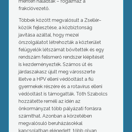
mentén haladtak – fogalmaz a
frakcióvezető.
Többek között megvalósult a Zsellér–
közök fejlesztése, a közbiztonság
javítása azáltal, hogy mezei
őrszolgálatot létrehozták a közterület
felügyelők létszámát bővítették és egy
rendszám felismerő rendszer kiépítését
is kezdeményezték. Számos út és
járdaszakasz újult meg városszerte
illetve a HPV elleni védőoltást a fiú
gyermekek részére és a rotavírus elleni
védőoltást is támogatták. Tóth Szabolcs
hozzátette reméli az idén az
önkormányzat több pályázati forrásra
számíthat. Azonban a körzetében
megvalósuló beruházásokkal
kapcsolatban elégedett, több olyan