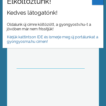
Kedves látogatónk!
Oldalunk új címre költözött, a gyongyostv.hu-t a
jövőben már nem frissítjük!
Nem drágul az autópálya-használat
Kérjük kattintson IDE és ismerje meg új portálunkat a
gyongyosma.hu címen!
Ökopoly