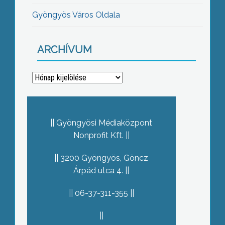
Gyöngyös Város Oldala
ARCHÍVUM
Archívum
Gyöngyösi Médiaközpont
Nonprofit Kft.
3200 Gyöngyös, Göncz
Árpád utca 4.
06-37-311-355