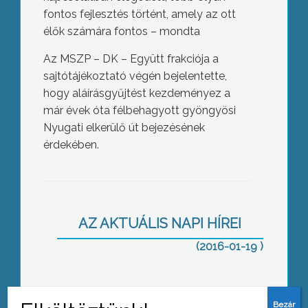
fontos fejlesztés történt, amely az ott
élők számára fontos – mondta
Az MSZP – DK – Együtt frakciója a
sajtótájékoztató végén bejelentette,
hogy aláírásgyűjtést kezdeményez a
már évek óta félbehagyott gyöngyösi
Nyugati elkerülő út bejezésének
érdekében.
Lezárult a földárverés első fordulója
AZ AKTUÁLIS NAPI HÍREI
(2016-01-19 )
Szociális tűzifa: kiosztva