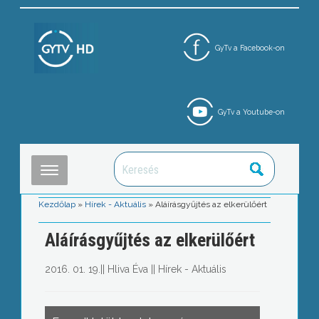
GyTv a Facebook-on
GyTv a Youtube-on
Kezdőlap
»
Hírek - Aktuális
»
Aláírásgyűjtés az elkerülőért
Aláírásgyűjtés az elkerülőért
2016. 01. 19.
||
Hliva Éva
||
Hírek - Aktuális