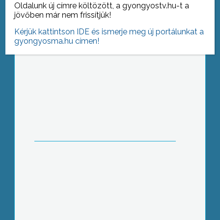
Oldalunk új címre költözött, a gyongyostv.hu-t a
jövőben már nem frissítjük!
Kérjük kattintson IDE és ismerje meg új portálunkat a
gyongyosma.hu címen!
Nem drágul az autópálya-használat