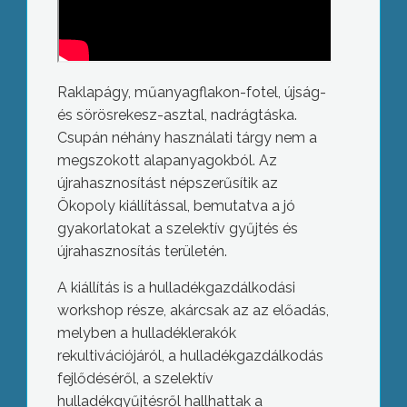
Raklapágy, műanyagflakon-fotel, újság-
és sörösrekesz-asztal, nadrágtáska.
Csupán néhány használati tárgy nem a
megszokott alapanyagokból. Az
újrahasznosítást népszerűsítik az
Ökopoly kiállítással, bemutatva a jó
gyakorlatokat a szelektív gyűjtés és
újrahasznosítás területén.
A kiállítás is a hulladékgazdálkodási
workshop része, akárcsak az az előadás,
melyben a hulladéklerakók
rekultivációjáról, a hulladékgazdálkodás
fejlődéséről, a szelektív
hulladékgyűjtésről hallhattak a