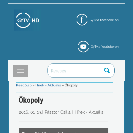
GyTv a Facebook-on
GyTv a Youtube-on
Kezdőlap
»
Hírek - Aktuális
»
Ökopoly
Ökopoly
2016. 01. 19.
||
Pásztor Csilla
||
Hírek - Aktuális