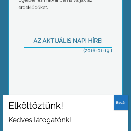
Egerben és Hatvanban is várják az
érdeklődőket.
Lezárult a földárverés első fordulója
AZ AKTUÁLIS NAPI HÍREI
(2016-01-19 )
Aláírásgyűjtés az elkerülőért
Kedves látogatónk!
Szociális tűzifa: kiosztva