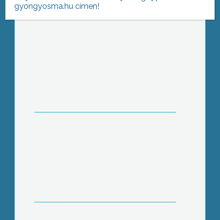
gyongyosma.hu címen!
(2016-02-12 )
Járvány van
Együttműködés
Vadak, borok, pálinkák