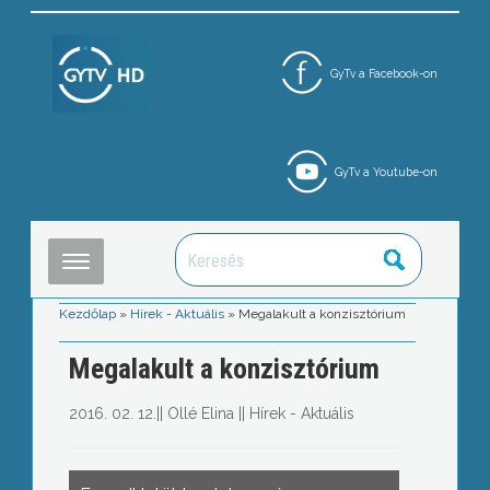
GyTv a Facebook-on
GyTv a Youtube-on
Kezdőlap
»
Hírek - Aktuális
»
Megalakult a konzisztórium
Megalakult a konzisztórium
2016. 02. 12.
||
Ollé Elina
||
Hírek - Aktuális