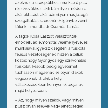
azokhoz a szereplőkhöz, munkaerő piaci
résztvevőkhöz, akik bármilyen módon is,
akár oktatást, akár bármilyen más jellegű
szolgáltatást szeretnének igénybe venni
tőlünk – mondta dr. Csomós Tamás.
A tagok Kósa Lászlót választották
elnöknek, aki elmondta: véleményével és
munkájával igyekszik segíteni a főiskola
felelős vezetőségének, hiszen a céljuk
közös: hogy Gyöngyös egy színvonalas
főiskolát, később pedig egyetemet
tudhasson magáénak, és olyan diákok
végezzenek itt, akik a helyi
vállalkozásokban könnyen el tudjanak
majd helyezkedni.
– Az, hogy milyen szakok, vagy milyen
plusz olyan esélyek vagy lehetőségek