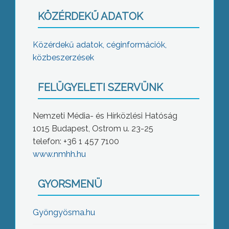
KÖZÉRDEKŰ ADATOK
Közérdekű adatok, céginformációk,
közbeszerzések
FELÜGYELETI SZERVÜNK
Nemzeti Média- és Hírközlési Hatóság
1015 Budapest, Ostrom u. 23-25
telefon: +36 1 457 7100
www.nmhh.hu
GYORSMENÜ
Gyöngyösma.hu