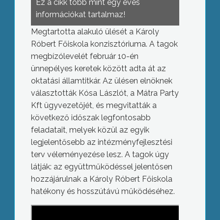
Ez a cikk több mint egy éves
információkat tartalmaz!
Megtartotta alakuló ülését a Károly
Róbert Főiskola konzisztóriuma. A tagok
megbízólevelét február 10-én
ünnepélyes keretek között adta át az
oktatási államtitkár. Az ülésen elnöknek
választották Kósa Lászlót, a Mátra Party
Kft ügyvezetőjét, és megvitatták a
következő időszak legfontosabb
feladatait, melyek közül az egyik
legjelentősebb az intézményfejlesztési
terv véleményezése lesz. A tagok úgy
látják: az együttműködéssel jelentősen
hozzájárulnak a Károly Róbert Főiskola
hatékony és hosszútávú működéséhez.