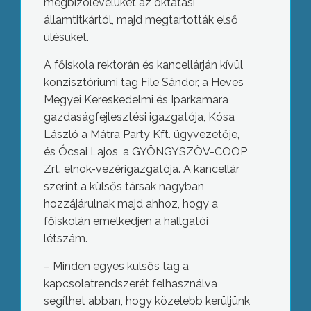
megbízólevelüket az oktatási
államtitkártól, majd megtartották első
ülésüket.
A főiskola rektorán és kancellárján kívül
konzisztóriumi tag File Sándor, a Heves
Megyei Kereskedelmi és Iparkamara
gazdaságfejlesztési igazgatója, Kósa
László a Mátra Party Kft. ügyvezetője,
és Ócsai Lajos, a GYÖNGYSZÖV-COOP
Zrt. elnök-vezérigazgatója. A kancellár
szerint a külsős társak nagyban
hozzájárulnak majd ahhoz, hogy a
főiskolán emelkedjen a hallgatói
létszám.
– Minden egyes külsős tag a
kapcsolatrendszerét felhasználva
segíthet abban, hogy közelebb kerüljünk