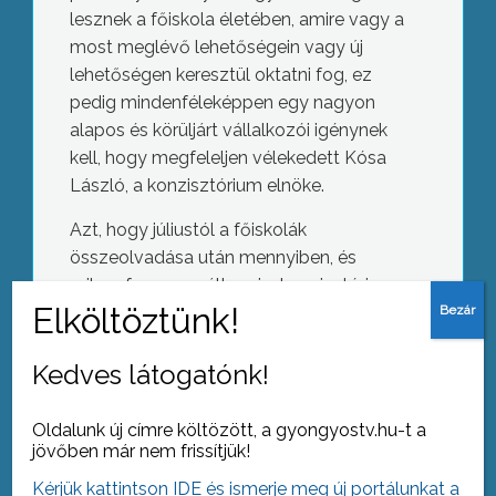
lesznek a főiskola életében, amire vagy a
most meglévő lehetőségein vagy új
lehetőségen keresztül oktatni fog, ez
pedig mindenféleképpen egy nagyon
alapos és körüljárt vállalkozói igénynek
kell, hogy megfeleljen vélekedett Kósa
László, a konzisztórium elnöke.
Azt, hogy júliustól a főiskolák
összeolvadása után mennyiben, és
miben fog megváltozni a konzisztórium,
egyelőre nem tudják, viszont az biztos,
hogy az Eszterházy Károly Egyetem új
Közmeghallgatás
grémiumot kap.
Kedves látogatónk!
Oldalunk új címre költözött, a gyongyostv.hu-t a
jövőben már nem frissítjük!
Kérjük kattintson IDE és ismerje meg új portálunkat a
AZ AKTUÁLIS NAPI HÍREI