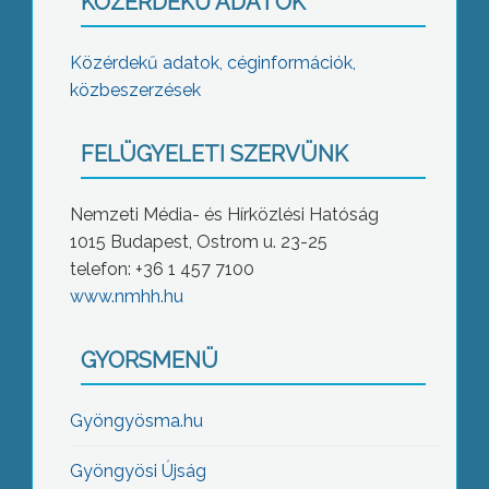
KÖZÉRDEKŰ ADATOK
Közérdekű adatok, céginformációk,
közbeszerzések
FELÜGYELETI SZERVÜNK
Nemzeti Média- és Hírközlési Hatóság
1015 Budapest, Ostrom u. 23-25
telefon: +36 1 457 7100
www.nmhh.hu
GYORSMENÜ
Gyöngyösma.hu
Gyöngyösi Újság