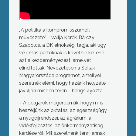
„A politika a kompromisszumok
művészete” – vallja Kerék-Bárczy
Szabolcs, a DK elnökségi tagja, aki úgy
véli, más pártoknak is követnie kellene
azt a kezdeményezést, amelyet
elindítottak. Nevezetesen a Sokak
Magyarországa programot, amellyel
szeretnék elérni, hogy hazánk helyzete
javuljon minden téren – hangsúlyozta.
– A polgárok megérdemlik, hogy mi is
beszéljünk az oktatás, az egészségügy,
a nyugdíjrendszer, az agrárium, a
vidékfejlesztés, az önkormányzatiság
kérdéseiről. Mit szeretnénk tenni annak