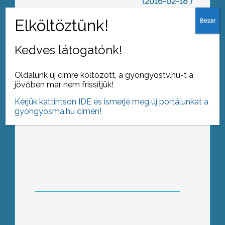
(2016-02-18 )
Tarthatatlan
Kedves látogatónk!
Oldalunk új címre költözött, a gyongyostv.hu-t a
jövőben már nem frissítjük!
Kérjük kattintson IDE és ismerje meg új portálunkat a
gyongyosma.hu címen!
Influenza: több száz hiányzó
Egyelőre nincs baj a belvízzel