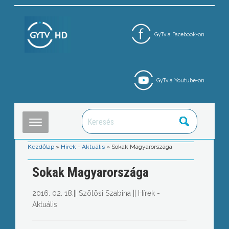
GyTv a Facebook-on
GyTv a Youtube-on
Kezdőlap
»
Hírek - Aktuális
»
Sokak Magyarországa
Sokak Magyarországa
2016. 02. 18.
||
Szõlõsi Szabina
||
Hírek -
Aktuális