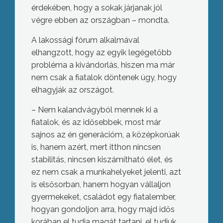
érdekében, hogy a sokak járjanak jól
végre ebben az országban – mondta.
A lakossági fórum alkalmával
elhangzott, hogy az egyik legégetőbb
probléma a kivándorlás, hiszen ma már
nem csak a fiatalok döntenek úgy, hogy
elhagyják az országot.
– Nem kalandvágyból mennek ki a
fiatalok, és az idősebbek, most már
sajnos az én generációm, a középkorúak
is, hanem azért, mert itthon nincsen
stabilitás, nincsen kiszámítható élet, és
ez nem csak a munkahelyeket jelenti, azt
is elsősorban, hanem hogyan vállaljon
gyermekeket, családot egy fiatalember,
hogyan gondoljon arra, hogy majd idős
korában el tudja magát tartani, el tudjuk