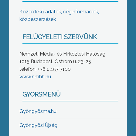
Közérdekű adatok, céginformációk,
közbeszerzések
FELÜGYELETI SZERVÜNK
Nemzeti Média- és Hírközlési Hatóság
1015 Budapest, Ostrom u. 23-25
telefon: +36 1 457 7100
www.nmhh.hu
GYORSMENÜ
Gyöngyösma.hu
Gyöngyösi Újság