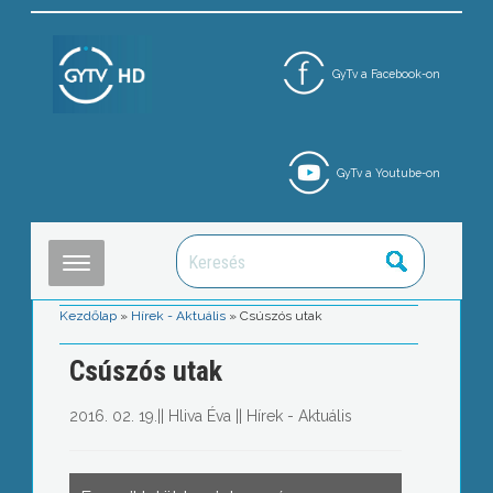
GyTv a Facebook-on
GyTv a Youtube-on
Kezdőlap
»
Hírek - Aktuális
»
Csúszós utak
Csúszós utak
2016. 02. 19.
||
Hliva Éva
||
Hírek - Aktuális