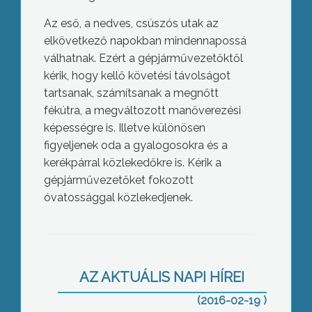
Az eső, a nedves, csúszós utak az
elkövetkező napokban mindennapossá
válhatnak. Ezért a gépjárművezetőktől
kérik, hogy kellő követési távolságot
tartsanak, számítsanak a megnőtt
fékútra, a megváltozott manőverezési
képességre is. Illetve különösen
figyeljenek oda a gyalogosokra és a
kerékpárral közlekedőkre is. Kérik a
gépjárművezetőket fokozott
óvatossággal közlekedjenek.
Önkormányzati adomány a
tűzoltóknak
AZ AKTUÁLIS NAPI HÍREI
(2016-02-19 )