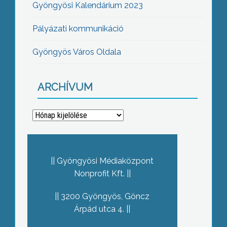
Gyöngyösi Kalendárium 2023
Pályázati kommunikáció
Gyöngyös Város Oldala
ARCHÍVUM
Archívum
Gyöngyösi Médiaközpont
Nonprofit Kft.
3200 Gyöngyös, Göncz
Árpád utca 4.