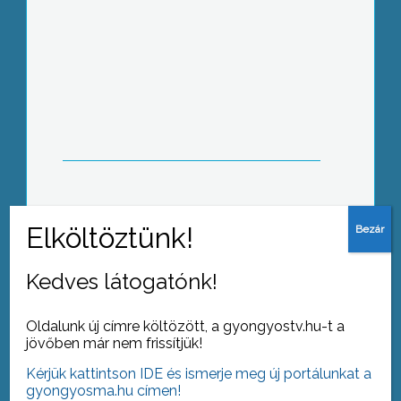
Kockás ingben
Kivágták a platánokat
Kedves látogatónk!
Oldalunk új címre költözött, a gyongyostv.hu-t a
jövőben már nem frissítjük!
Kérjük kattintson IDE és ismerje meg új portálunkat a
Felújítást sürgetnek
gyongyosma.hu címen!