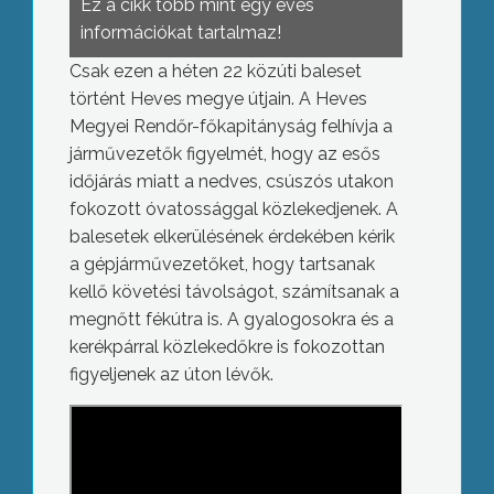
Ez a cikk több mint egy éves
információkat tartalmaz!
Csak ezen a héten 22 közúti baleset
történt Heves megye útjain. A Heves
Megyei Rendőr-főkapitányság felhívja a
járművezetők figyelmét, hogy az esős
időjárás miatt a nedves, csúszós utakon
fokozott óvatossággal közlekedjenek. A
balesetek elkerülésének érdekében kérik
a gépjárművezetőket, hogy tartsanak
kellő követési távolságot, számítsanak a
megnőtt fékútra is. A gyalogosokra és a
kerékpárral közlekedőkre is fokozottan
figyeljenek az úton lévők.