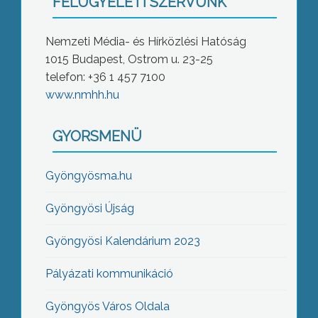
FELÜGYELETI SZERVÜNK
Nemzeti Média- és Hírközlési Hatóság
1015 Budapest, Ostrom u. 23-25
telefon: +36 1 457 7100
www.nmhh.hu
GYORSMENÜ
Gyöngyösma.hu
Gyöngyösi Újság
Gyöngyösi Kalendárium 2023
Pályázati kommunikáció
Gyöngyös Város Oldala