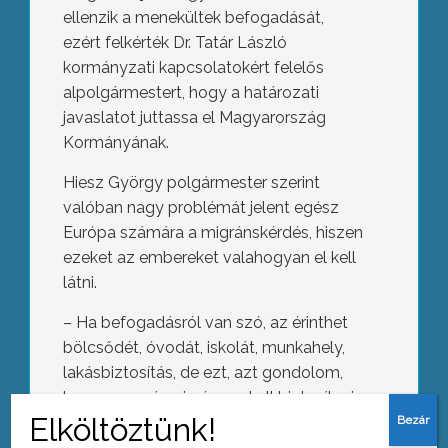
ellenzik a menekültek befogadását,
ezért felkérték Dr. Tatár László
kormányzati kapcsolatokért felelős
alpolgármestert, hogy a határozati
javaslatot juttassa el Magyarország
Kormányának.
Hiesz György polgármester szerint
valóban nagy problémát jelent egész
Európa számára a migránskérdés, hiszen
ezeket az embereket valahogyan el kell
látni.
– Ha befogadásról van szó, az érinthet
bölcsődét, óvodát, iskolát, munkahely,
lakásbiztosítás, de ezt, azt gondolom,
hogy nem városi pénzen kell biztosítani.
Ezen kívül rengeteg nyelvi, kulturális,
vallásbeli különbségek vannak, amivel