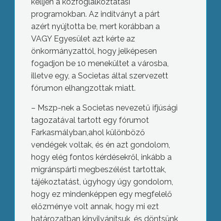
kelljen a közfoglalkoztatási
programokban. Az indítványt a párt
azért nyújtotta be, mert korábban a
VAGY Egyesület azt kérte az
önkormányzattól, hogy jelképesen
fogadjon be 10 menekültet a városba,
illetve egy, a Societas által szervezett
fórumon elhangzottak miatt.
– Mszp-nek a Societas nevezetű ifjúsági
tagozatával tartott egy fórumot
Farkasmályban,ahol különböző
vendégek voltak, és én azt gondolom,
hogy elég fontos kérdésekről, inkább a
migránspárti megbeszélést tartottak,
tájékoztatást, úgyhogy úgy gondolom,
hogy ez mindenképpen egy megfelelő
előzménye volt annak, hogy mi ezt
határozatban kinyilvánítsuk, és döntsünk