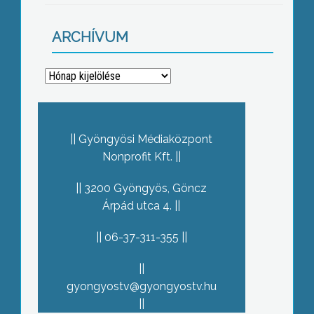
ARCHÍVUM
Archívum
Gyöngyösi Médiaközpont
Nonprofit Kft.
3200 Gyöngyös, Göncz
Árpád utca 4.
06-37-311-355
gyongyostv@gyongyostv.hu