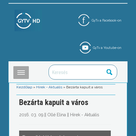
GyTv a Facebook-on
GyTv a Youtube-on
Kezdőlap
»
Hírek - Aktuális
»
Bezárta kapuit a város
Bezárta kapuit a város
2016. 03. 09.
||
Ollé Elina
||
Hírek - Aktuális