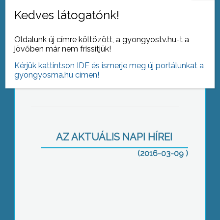
rendkívül nehéz lesz megküzdeni –
Kedves látogatónk!
vélekedett a polgármester.
Oldalunk új címre költözött, a gyongyostv.hu-t a
A testület arra kéri a kormányt, hogy az
jövőben már nem frissítjük!
ország védelmében utasítson el minden
Fejlődhet Gyöngyös
Kérjük kattintson IDE és ismerje meg új portálunkat a
olyan kezdeményezést, amely
gyongyosma.hu címen!
veszélyeztetné nemzetünk biztonságát.
AZ AKTUÁLIS NAPI HÍREI
Kivágták a fasort
(2016-03-09 )