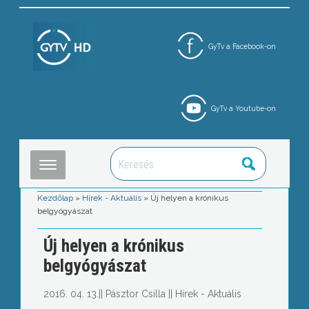
GyTv a Facebook-on
GyTv a Youtube-on
Kezdőlap
»
Hírek - Aktuális
»
Új helyen a krónikus
belgyógyászat
Új helyen a krónikus
belgyógyászat
2016. 04. 13.
||
Pásztor Csilla
||
Hírek - Aktuális