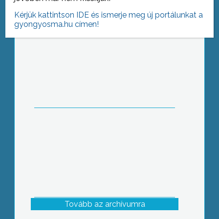
Kérjük kattintson IDE és ismerje meg új portálunkat a
gyongyosma.hu címen!
József Attila emlékére
Tovább az archívumra