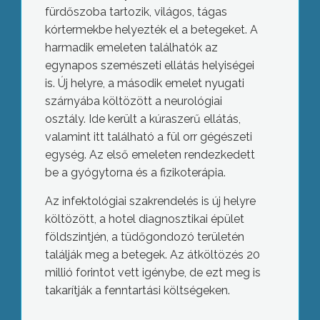
fürdőszoba tartozik, világos, tágas
kórtermekbe helyezték el a betegeket. A
harmadik emeleten találhatók az
egynapos szemészeti ellátás helyiségei
is. Új helyre, a második emelet nyugati
szárnyába költözött a neurológiai
osztály. Ide került a kúraszerű ellátás,
valamint itt található a fül orr gégészeti
egység. Az első emeleten rendezkedett
be a gyógytorna és a fizikoterápia.
Az infektológiai szakrendelés is új helyre
költözött, a hotel diagnosztikai épület
földszintjén, a tüdőgondozó területén
találják meg a betegek. Az átköltözés 20
millió forintot vett igénybe, de ezt meg is
takarítják a fenntartási költségeken.
Folytatják a gyűjtést