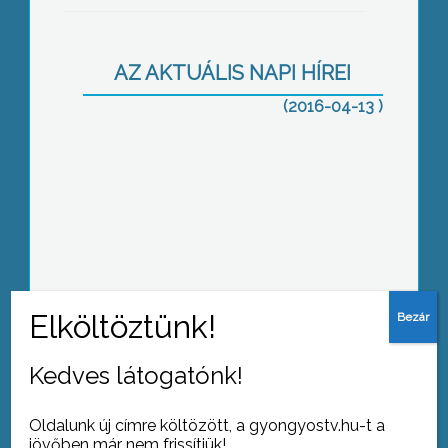
AZ AKTUÁLIS NAPI HÍREI
(2016-04-13 )
Közönségdíjas a kilátó
Fiatalokat hívtak
Kedves látogatónk!
Oldalunk új címre költözött, a gyongyostv.hu-t a
jövőben már nem frissítjük!