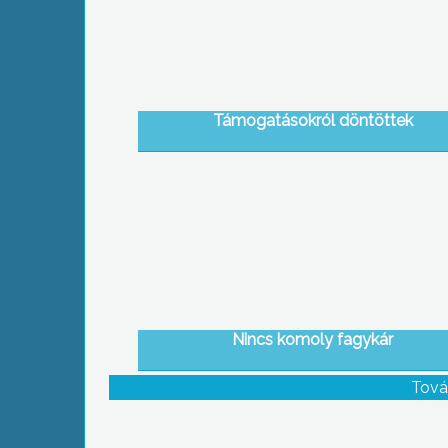
Támogatásokról döntöttek
Nincs komoly fagykár
Tová