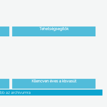
Tehetségsegítők
Kilencven éves a kisvasút
bb az archívumra