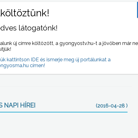
ik el az elméleti képzési időszaka az Apollo Gumigyárnál,
diába. Azt mondja, minden lánynak, aki érdeklődik a
 hiszen számos lehetőség rejlik benne.
dves látogatónk!
zakmákat tanultam, mint rendészet, mint gépészet. És most
m vele, hogy muszáj elfogadni – mondta.
alunk új címre költözött, a gyongyostv.hu-t a jövőben már n
sítjük!
k, hiszen szeptembertől duális képzés lesz, és a
jük kattintson IDE és ismerje meg új portálunkat a
 valamint a hevesi Eötvös József Szakközépiskolában 3
ngyosma.hu címen!
ó és gumiipari technikusi képzésben.
 NAPI HÍREI
(2016-04-28 )