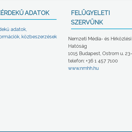
ÉRDEKŰ ADATOK
FELÜGYELETI
SZERVÜNK
dekű adatok,
ormációk, közbeszerzések
Nemzeti Média- és Hírközlési
Hatóság
1015 Budapest, Ostrom u. 23
telefon: +36 1 457 7100
www.nmhh.hu