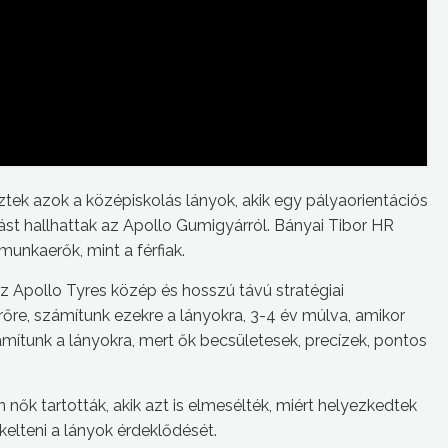
ek azok a középiskolás lányok, akik egy pályaorientációs
ást hallhattak az Apollo Gumigyárról. Bányai Tibor HR
unkaerők, mint a férfiak.
z Apollo Tyres közép és hosszú távú stratégiai
őre, számítunk ezekre a lányokra, 3-4 év múlva, amikor
ámítunk a lányokra, mert ők becsületesek, precízek, pontos
 nők tartották, akik azt is elmesélték, miért helyezkedtek
kelteni a lányok érdeklődését.