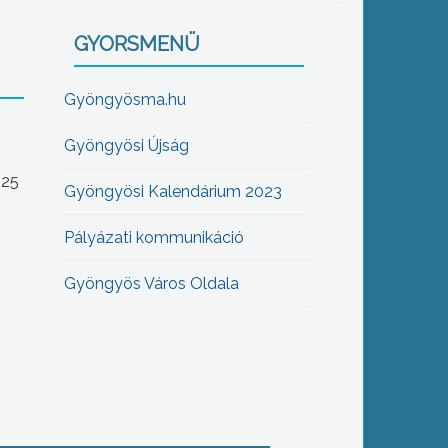
GYORSMENÜ
Gyöngyösma.hu
Gyöngyösi Újság
-25
Gyöngyösi Kalendárium 2023
Pályázati kommunikáció
Gyöngyös Város Oldala