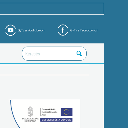
GyTv a Youtube-on
GyTv a Facebook-on