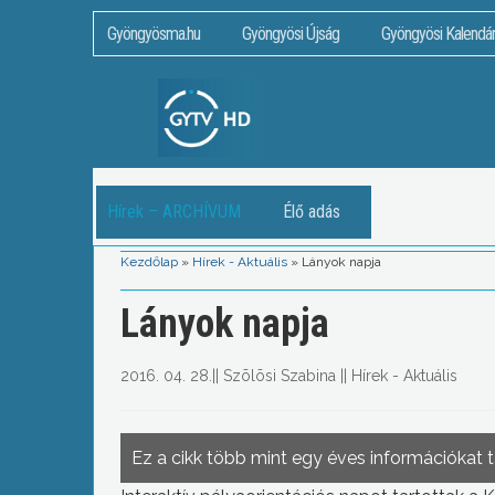
Gyöngyösma.hu
Gyöngyösi Újság
Gyöngyösi Kalendá
Hírek – ARCHÍVUM
Élő adás
Kezdőlap
»
Hírek - Aktuális
»
Lányok napja
Lányok napja
2016. 04. 28.
||
Szõlõsi Szabina
||
Hírek - Aktuális
Ez a cikk több mint egy éves információkat 