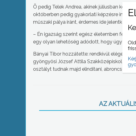
Õ pedig Telek Andrea, akinek júliusban kezdőd
októberben pedig gyakorlati képzésre indul In
műszaki pálya iránt, érdemes ide jelentkeznie,
Ke
– Én igazság szerint egész életemben férfi s
egy olyan lehetőség adódott, hogy úgy volta
Old
fris
Bányai Tibor hozzátette: rendkívül elégedette
Kér
gyöngyösi József Attila Szakközépiskolában,
gyo
osztályt tudnak majd elindítani, abroncsgyárt
AZ AKTUÁLIS