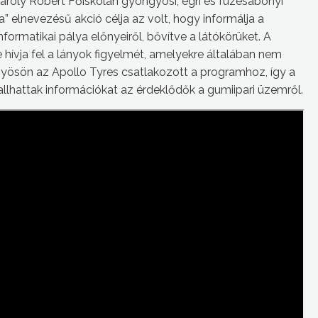
 Károly Róbert Főiskolán gyöngyösi, egri és füzesabonyi
 elnevezésű akció célja az volt, hogy informálja a
formatikai pálya előnyeiről, bővítve a látókörüket. A
hívja fel a lányok figyelmét, amelyekre általában nem
yösön az Apollo Tyres csatlakozott a programhoz, így a
llhattak információkat az érdeklődők a gumiipari üzemről.