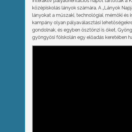
Interaktív pályaorientációs napot tartottak a
középiskolás lányok számára. A „Lányok Napja”
lányokat a műszaki, technológiai, mérnöki és in
kampány olyan pályaválasztási lehetőségekre 
gondolnak, és egyben ösztönzi is őket. Gyöng
gyöngyösi főiskolán egy előadás keretében ha