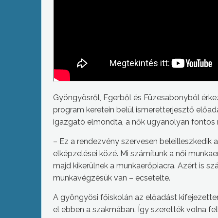
Gyöngyösről, Egerből és Füzesabonyból érkezt
program keretein belül ismeretterjesztő előad
igazgató elmondta, a nők ugyanolyan fontos m
– Ez a rendezvény szervesen beleilleszkedik a
elképzelései közé. Mi számítunk a női munkaer
majd kikerülnek a munkaerőpiacra. Azért is sz
munkavégzésük van – ecsetelte.
A gyöngyösi főiskolán az előadást kifejezetten
el ebben a szakmában. Így szerették volna fel