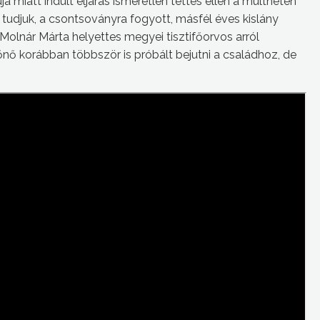
miatt indult eljárás ismeretlen tettes ellen a múlthéten
udjuk, a csontsoványra fogyott, másfél éves kislány
 Molnár Márta helyettes megyei tisztifőorvos arról
dőnő korábban többször is próbált bejutni a családhoz, de