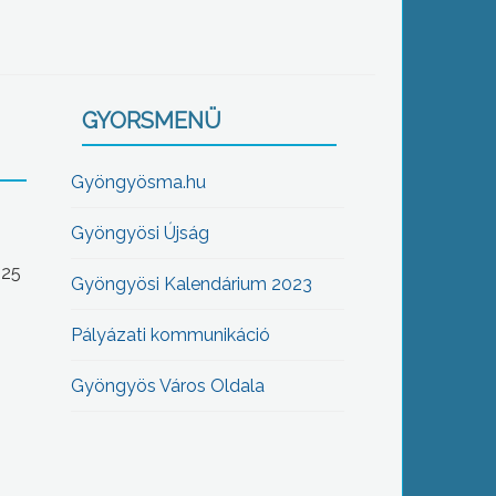
GYORSMENÜ
Gyöngyösma.hu
Gyöngyösi Újság
-25
Gyöngyösi Kalendárium 2023
Pályázati kommunikáció
Gyöngyös Város Oldala