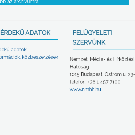
bb az archívumra
ÉRDEKŰ ADATOK
FELÜGYELETI
SZERVÜNK
dekű adatok,
ormációk, közbeszerzések
Nemzeti Média- és Hírközlési
Hatóság
1015 Budapest, Ostrom u. 23
telefon: +36 1 457 7100
www.nmhh.hu