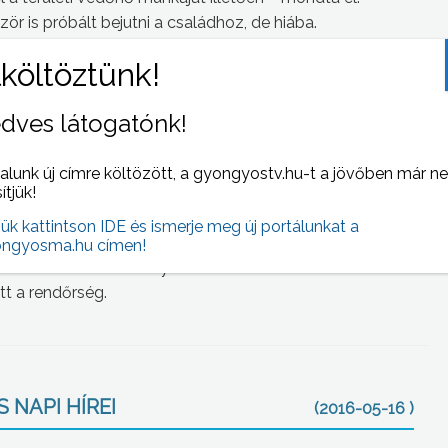
ör is próbált bejutni a családhoz, de hiába.
ermek születése után nem vette igénybe a védőnői
ve visszautasította azt a védőnő többszöri próbálkozása
okumentálta, illetve a hivatalos jelzőrendszeren keresztül,
dves látogatónk!
– részletezte.
alunk új címre költözött, a gyongyostv.hu-t a jövőben már n
lanságból elkövetett emberölés gyanúja miatt folytat
sítjük!
jük kattintson IDE és ismerje meg új portálunkat a
rmeküket, a gyámhivatal elvette a családtól, azonban a
ngyosma.hu címen!
em értük el. A kislány halálának oka a boncolási
tt a rendőrség.
 NAPI HÍREI
(2016-05-16 )