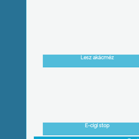
Lesz akácméz
E-cigi stop