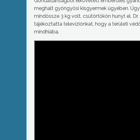
Gondatlanságból elkövetett emberölés gyanúja 
meghalt gyöngyösi kisgyermek ügyében. Úgy t
mindössze 3 kg volt, csütörtökön hunyt el. Dr.
tájékoztatta televíziónkat, hogy a területi vé
mindhiába.