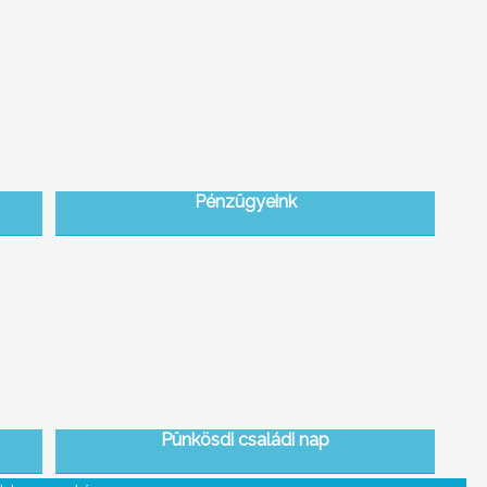
Pénzügyeink
Pünkösdi családi nap