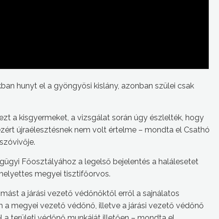
kban hunyt el a gyöngyösi kislány, azonban szülei csak
 ezt a kisgyermeket, a vizsgálat során úgy észlelték, hogy
, ezért újraélesztésnek nem volt értelme – mondta el Csathó
szóvivője.
gyi Főosztályához a legelső bejelentés a halálesetet
elyettes megyei tisztifőorvos.
mást a járási vezető védőnőktől erről a sajnálatos
 a megyei vezető védőnő, illetve a járási vezető védőnő
el a területi védőnő munkáját illetően – mondta el.