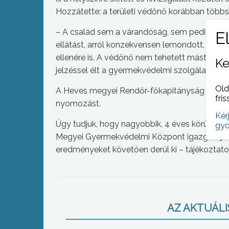
Hozzátette: a területi védőnő korábban többsz
– A család sem a várandóság, sem pedig a gy
ellátást, arról konzekvensen lemondott, illet
ellenére is. A védőnő nem tehetett mást, ezt d
Ke
jelzéssel élt a gyermekvédelmi szolgálat felé 
Old
A Heves megyei Rendőr-főkapitányság gondat
fris
nyomozást.
Kér
Úgy tudjuk, hogy nagyobbik, 4 éves körüli gye
gyo
Megyei Gyermekvédelmi Központ igazgatóját n
eredményeket követően derül ki – tájékoztato
AZ AKTUÁLIS