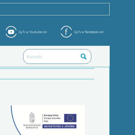
GyTv a Youtube-on
GyTv a Facebook-on