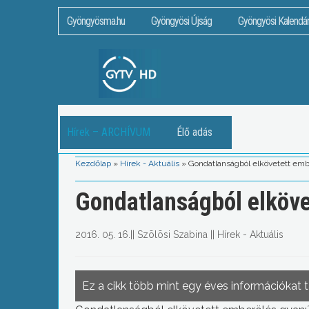
Gyöngyösma.hu
Gyöngyösi Újság
Gyöngyösi Kalendá
Hírek – ARCHÍVUM
Élő adás
Kezdőlap
»
Hírek - Aktuális
»
Gondatlanságból elkövetett emb
Gondatlanságból elköve
2016. 05. 16.
||
Szõlõsi Szabina
||
Hírek - Aktuális
Ez a cikk több mint egy éves információkat 