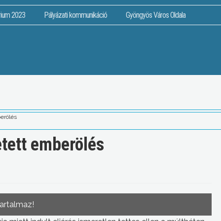
rium 2023
Pályázati kommunikáció
Gyöngyös Város Oldala
erölés
tett emberölés
tartalmaz!