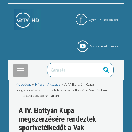
GyTv a Facebook-on
GyTv a Youtube-on
Kezdőlap
»
Hírek - Aktuális
»
A IV. Bottyán Kupa
megszerzésére rendeztek sportvetélkedőt a Vak Bottyán
János Szakközépiskolában
A IV. Bottyán Kupa
megszerzésére rendeztek
sportvetélkedőt a Vak