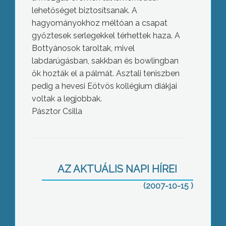
lehetőséget biztosítsanak. A
hagyományokhoz méltóan a csapat
győztesek serlegekkel térhettek haza. A
Bottyánosok taroltak, mivel
labdarúgásban, sakkban és bowlingban
ők hozták el a pálmát. Asztali teniszben
pedig a hevesi Eötvös kollégium diákjai
voltak a legjobbak.
Pásztor Csilla
A Gyöngyösi Szüreti Napok nyilvános
értékelését, és a Szüreti Felvonulás
eredményhirdetését a Városházán
tartották
AZ AKTUÁLIS NAPI HÍREI
(2007-10-15 )
Megnyílt a karácsondi autista
majorság, tucatnyi felnőtt autista