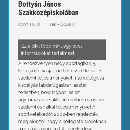
Bottyán János
Szakközépiskolában
2007. 10. 15.
||
||
Hírek - Aktuális
Ez a cikk több mint egy éves
információkat tartalmaz!
A rendezvényen négy sportágban, 5
kollégium diákjai mérték össze fizikai és
szellemi teljesítményüket. 150 kollégista
kispályás labdarúgásban, asztali
teniszben, bowlingban, és az
agytornászok sakkban mérhették össze
szellemi és fizikai teljesítményüket.
A
sportvetélkedőt 2002-ben rendezték
meg először, hogy a kollégista diákoknak
a mozgás örömén túl ismerkedési