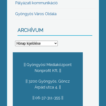
Pályázati kommunikáció
Gyöngyös Város Oldala
ARCHÍVUM
Archívum
Gyöngyösi Médiaközpont
Nonprofit Kft.
3200 Gyöngyös, Göncz
Árpád utca 4.
06-37-311-355