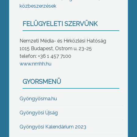
közbeszerzések
FELÜGYELETI SZERVÜNK
Nemzeti Média- és Hírközlési Hatóság
1015 Budapest, Ostrom u. 23-25
telefon: +36 1 457 7100
www.nmhh.hu
GYORSMENÜ
Gyöngyösma.hu
Gyöngyösi Újság
Gyöngyösi Kalendárium 2023