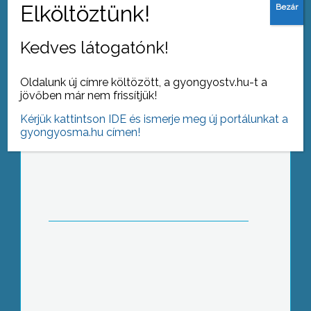
elválasztó sáv közötti növényzetet
Kedves látogatónk!
Oldalunk új címre költözött, a gyongyostv.hu-t a
jövőben már nem frissítjük!
Kérjük kattintson IDE és ismerje meg új portálunkat a
A megyei közgyűlés Polgári Frakciója
gyongyosma.hu címen!
felhagyott a megyei kórházzal
kapcsolatos helyi népszavazás
kezdeményezésével
Akiknél eddig nem volt bekötve a
szennyvíz, talajterhelési adót kell
fizetniük