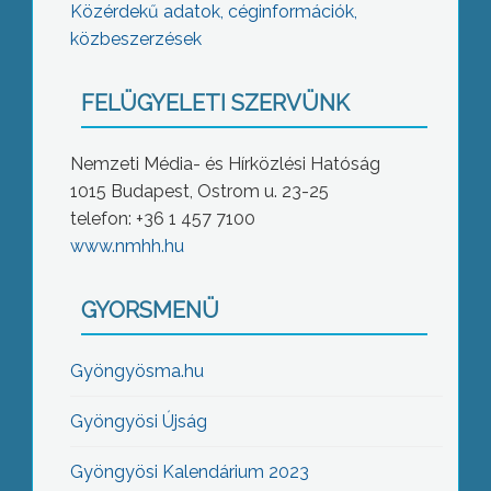
Közérdekű adatok, céginformációk,
közbeszerzések
FELÜGYELETI SZERVÜNK
Nemzeti Média- és Hírközlési Hatóság
1015 Budapest, Ostrom u. 23-25
telefon: +36 1 457 7100
www.nmhh.hu
GYORSMENÜ
Gyöngyösma.hu
Gyöngyösi Újság
Gyöngyösi Kalendárium 2023