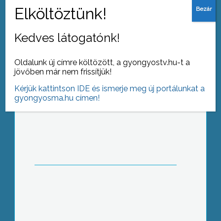
Indul a Fő téri tömbbelső
Kedves látogatónk!
Oldalunk új címre költözött, a gyongyostv.hu-t a
jövőben már nem frissítjük!
Kérjük kattintson IDE és ismerje meg új portálunkat a
Nyílt nap a GyöngyHázban
gyongyosma.hu címen!
Uniós sikereink itthon