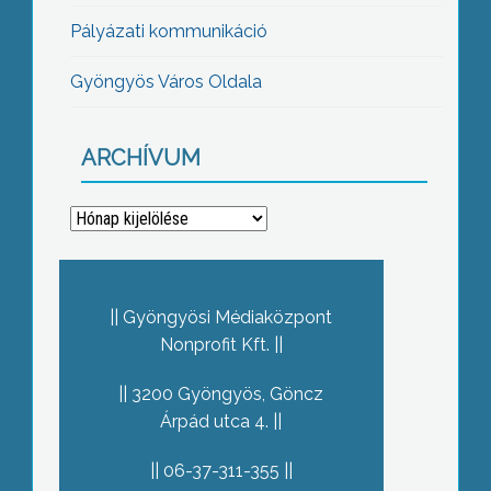
Pályázati kommunikáció
Gyöngyös Város Oldala
ARCHÍVUM
Archívum
Gyöngyösi Médiaközpont
Nonprofit Kft.
3200 Gyöngyös, Göncz
Árpád utca 4.
06-37-311-355