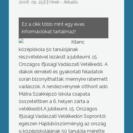
2006. 09. 25.
||
||
Hírek - Aktuális
Ez a cikk több mint egy éves
információkat tartalmaz!
Kilenc
középiskola 50 tanulójának
részvételével lezárult a jubileumi, 15.
Országos Ifjúsági Vadászati Vetélkedő. A
diákok elméleti és gyakorlati feladatok
során bizonyíthatták: mennyire rátermett
vadászok. A rendezvénynek otthont adó
Mátra Szakképző Iskola csapata
összetettben a 6. helyen zárta a
vetélkedőt.A jubileumi, 15. Országos
Ifjúsági Vadászati Vetélkedőn Soprontól
egészen Hajdúböszörményig az ország
9 középiskolájának 50 tanulója mérette