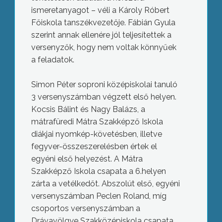
ismeretanyagot – véli a Károly Róbert
Főiskola tanszékvezetője. Fábián Gyula
szerint annak ellenére jól teljesítettek a
versenyzők, hogy nem voltak könnyűek
a feladatok.
Simon Péter soproni középiskolai tanuló
3 versenyszámban végzett első helyen.
Kocsis Bálint és Nagy Balázs, a
mátrafüredi Mátra Szakképző Iskola
diákjai nyomkép-követésben, illetve
fegyver-összeszerelésben értek el
egyéni első helyezést. A Mátra
Szakképző Iskola csapata a 6.helyen
zárta a vetélkedőt. Abszolút első, egyéni
versenyszámban Peclen Roland, míg
csoportos versenyszámban a
Drávavölgye Szakközépiskola csapata