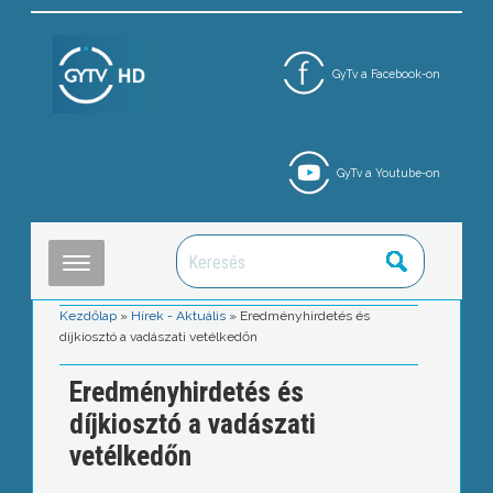
GyTv a Facebook-on
GyTv a Youtube-on
Kezdőlap
»
Hírek - Aktuális
»
Eredményhirdetés és
díjkiosztó a vadászati vetélkedőn
Eredményhirdetés és
díjkiosztó a vadászati
vetélkedőn