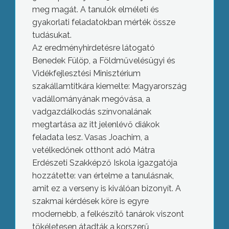
meg magát. A tanulók elméleti és
gyakorlati feladatokban mérték össze
tudásukat.
Az eredményhirdetésre látogató
Benedek Fülöp, a Földművelésügyi és
Vidékfejlesztési Minisztérium
szakállamtitkára kiemelte: Magyarország
vadállományának megóvása, a
vadgazdálkodás színvonalának
megtartása az itt jelenlévő diákok
feladata lesz. Vasas Joachim, a
vetélkedőnek otthont adó Mátra
Erdészeti Szakképző Iskola igazgatója
hozzátette: van értelme a tanulásnak,
amit ez a verseny is kiválóan bizonyít. A
szakmai kérdések köre is egyre
modernebb, a felkészítő tanárok viszont
tökéletesen átadták a korszerű