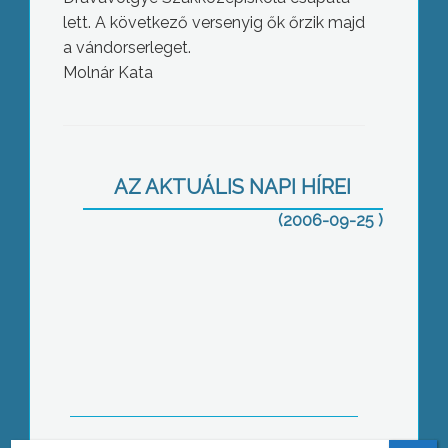
lett. A következő versenyig ők őrzik majd
a vándorserleget.
Molnár Kata
Körmenet hordozható Máriákkal
AZ AKTUÁLIS NAPI HÍREI
(2006-09-25 )
Munkáspárt 2006: Program a
dolgozókért