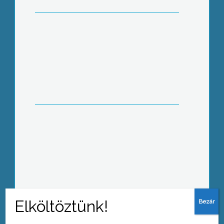
Nyílt nap a GyöngyHázban
Uniós sikereink itthon