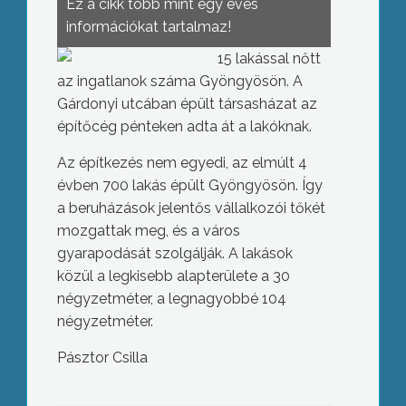
Ez a cikk több mint egy éves
információkat tartalmaz!
15 lakással nőtt
az ingatlanok száma Gyöngyösön. A
Gárdonyi utcában épült társasházat az
építőcég pénteken adta át a lakóknak.
Az építkezés nem egyedi, az elmúlt 4
évben 700 lakás épült Gyöngyösön. Így
a beruházások jelentős vállalkozói tőkét
mozgattak meg, és a város
gyarapodását szolgálják. A lakások
közül a legkisebb alapterülete a 30
négyzetméter, a legnagyobbé 104
négyzetméter.
Pásztor Csilla