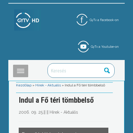
GyTv a Facebook-on
GyTv a Youtube-on
Kezdőlap
»
Hírek - Aktuális
»
Indul a Fő téri tömbbelső
Indul a Fő téri tömbbelső
2006. 09. 25.
||
||
Hírek - Aktuális