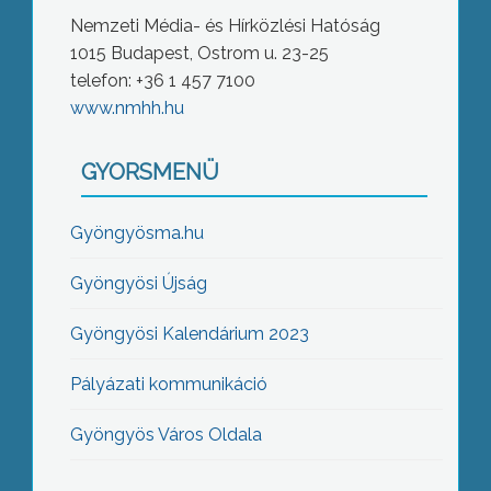
Nemzeti Média- és Hírközlési Hatóság
1015 Budapest, Ostrom u. 23-25
telefon: +36 1 457 7100
www.nmhh.hu
GYORSMENÜ
Gyöngyösma.hu
Gyöngyösi Újság
Gyöngyösi Kalendárium 2023
Pályázati kommunikáció
Gyöngyös Város Oldala