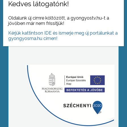
Kedves látogatónk!
Oldalunk új címre költözött, a gyongyostv.hu-t a
jövőben már nem frissítjük!
Kérjük kattintson IDE és ismerje meg új portálunkat a
gyongyosma.hu címen!
Tovább az archívumra