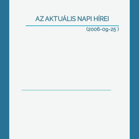
Körmenet hordozható Máriákkal
AZ AKTUÁLIS NAPI HÍREI
(2006-09-25 )
Munkáspárt 2006: Program a
dolgozókért
Eredményhirdetés és díjkiosztó a
vadászati vetélkedőn