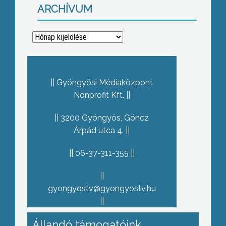
ARCHÍVUM
Archívum
Gyöngyösi Médiaközpont
Nonprofit Kft.
3200 Gyöngyös, Göncz
Árpád utca 4.
06-37-311-355
gyongyostv@gyongyostv.hu
Állandó támogatóink