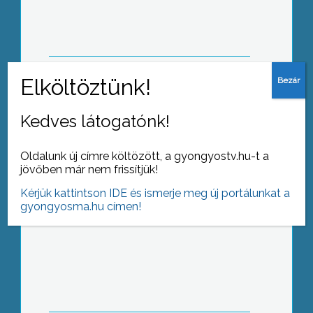
Nyílt nap a GyöngyHázban
Kedves látogatónk!
Oldalunk új címre költözött, a gyongyostv.hu-t a
jövőben már nem frissítjük!
Kérjük kattintson IDE és ismerje meg új portálunkat a
gyongyosma.hu címen!