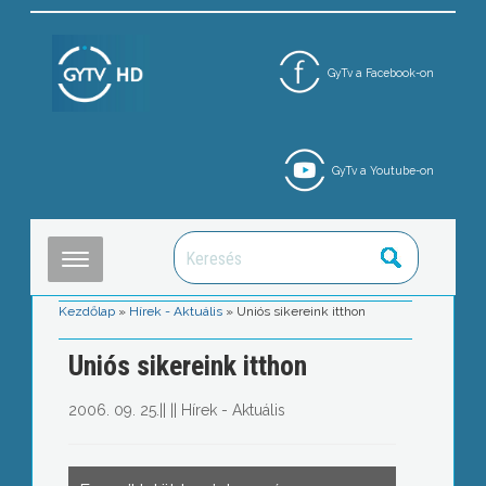
GyTv a Facebook-on
GyTv a Youtube-on
Kezdőlap
»
Hírek - Aktuális
»
Uniós sikereink itthon
Uniós sikereink itthon
2006. 09. 25.
||
||
Hírek - Aktuális