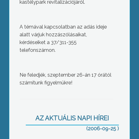
kastélypark revitalizációjáról.
A témával kapcsolatban az adás ideje
alatt várjuk hozzászólásaikat,
kérdéseiket a 37/311-355
telefonszámon.
Ne feledjék, szeptember 26-án 17 órától
számítunk figyelmükre!
Körmenet hordozható Máriákkal
AZ AKTUÁLIS NAPI HÍREI
(2006-09-25 )