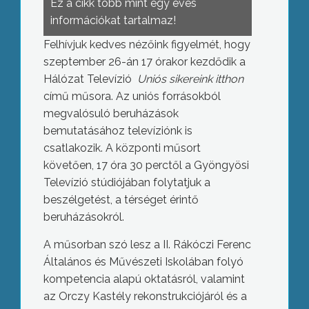
Ez a cikk több mint egy éves
információkat tartalmaz!
Felhívjuk kedves nézőink figyelmét, hogy
szeptember 26-án 17 órakor kezdődik a
Hálózat Televízió
Uniós sikereink itthon
című műsora. Az uniós forrásokból
megvalósuló beruházások
bemutatásához televíziónk is
csatlakozik. A központi műsort
követően, 17 óra 30 perctől a Gyöngyösi
Televízió stúdiójában folytatjuk a
beszélgetést, a térséget érintő
beruházásokról.
A műsorban szó lesz a II. Rákóczi Ferenc
Általános és Művészeti Iskolában folyó
kompetencia alapú oktatásról, valamint
az Orczy Kastély rekonstrukciójáról és a