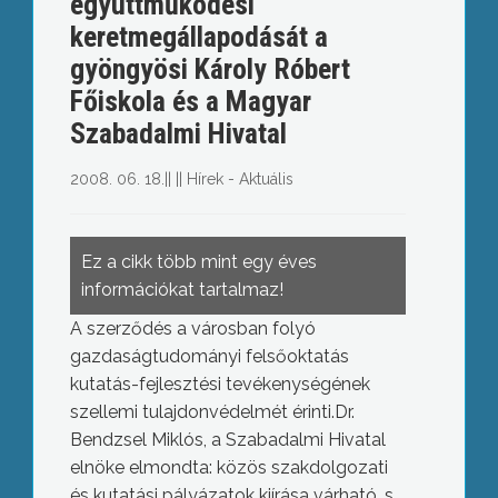
együttműködési
keretmegállapodását a
gyöngyösi Károly Róbert
Főiskola és a Magyar
Szabadalmi Hivatal
2008. 06. 18.
||
||
Hírek - Aktuális
Ez a cikk több mint egy éves
információkat tartalmaz!
A szerződés a városban folyó
gazdaságtudományi felsőoktatás
kutatás-fejlesztési tevékenységének
szellemi tulajdonvédelmét érinti.Dr.
Bendzsel Miklós, a Szabadalmi Hivatal
elnöke elmondta: közös szakdolgozati
és kutatási pályázatok kiírása várható, s