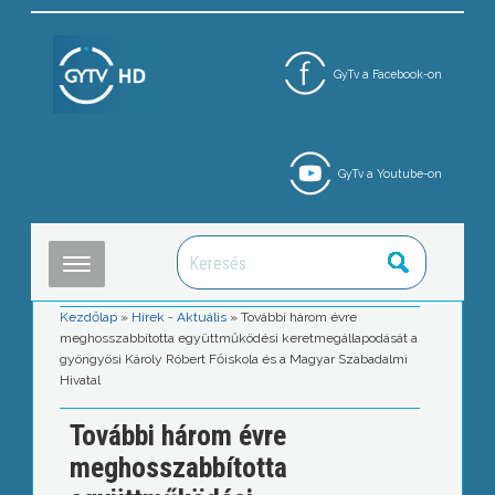
GyTv a Facebook-on
GyTv a Youtube-on
Kezdőlap
»
Hírek - Aktuális
»
További három évre
meghosszabbította együttműködési keretmegállapodását a
gyöngyösi Károly Róbert Főiskola és a Magyar Szabadalmi
Hivatal
További három évre
meghosszabbította