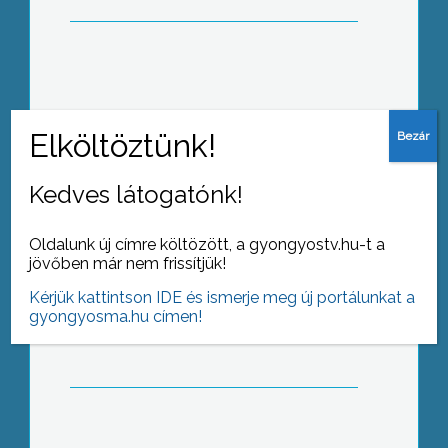
Először járt Gyöngyösön a
gyógyvarázs program, melyet egy
országos bankintézet hívott életre
Kedves látogatónk!
Korábban kezdődött a gombaszezon
Oldalunk új címre költözött, a gyongyostv.hu-t a
az idén
jövőben már nem frissítjük!
Kérjük kattintson IDE és ismerje meg új portálunkat a
gyongyosma.hu címen!
Akár 10.000 Forintot is fizethet az a
kutyatulajdonos, aki tilosban sétáltatja
kedvencét