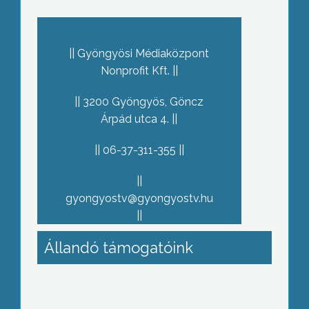
Gyöngyösi Médiaközpont
Nonprofit Kft.
3200 Gyöngyös, Göncz
Árpád utca 4.
06-37-311-355
gyongyostv@gyongyostv.hu
Állandó támogatóink