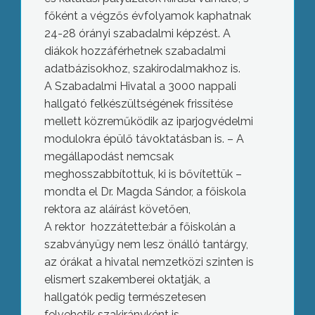
főként a végzős évfolyamok kaphatnak
24-28 órányi szabadalmi képzést. A
diákok hozzáférhetnek szabadalmi
adatbázisokhoz, szakirodalmakhoz is.
A Szabadalmi Hivatal a 3000 nappali
hallgató felkészültségének frissítése
mellett közreműködik az iparjogvédelmi
modulokra épülő távoktatásban is. – A
megállapodást nemcsak
meghosszabbítottuk, ki is bővítettük –
mondta el Dr. Magda Sándor, a főiskola
rektora az aláírást követően,
A rektor hozzátette:bár a főiskolán a
szabványügy nem lesz önálló tantárgy,
az órákat a hivatal nemzetközi szinten is
elismert szakemberei oktatják, a
hallgatók pedig természetesen
felvehetik szakirányként is.