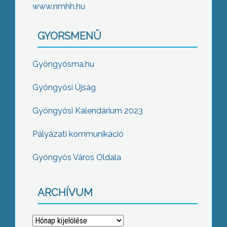
www.nmhh.hu
GYORSMENÜ
Gyöngyösma.hu
Gyöngyösi Újság
Gyöngyösi Kalendárium 2023
Pályázati kommunikáció
Gyöngyös Város Oldala
ARCHÍVUM
Archívum