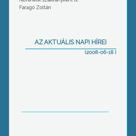
A közelmúltban tragédiát okozott a
Faragó Zoltán
fővárosban egy kidőlt fa
AZ AKTUÁLIS NAPI HÍREI
(2008-06-18 )
Június 14. – Ezen a napon született az
a Nobel-díjas orvos, aki felfedezte az
AB-0-vércsoportot
Átfogó ellenőrzést kezdett a
patikákban a Nemzeti
Fogyasztóvédelmi Hatóság, még