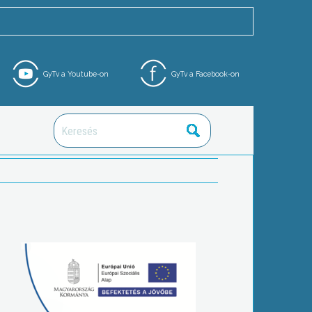
GyTv a Youtube-on
GyTv a Facebook-on