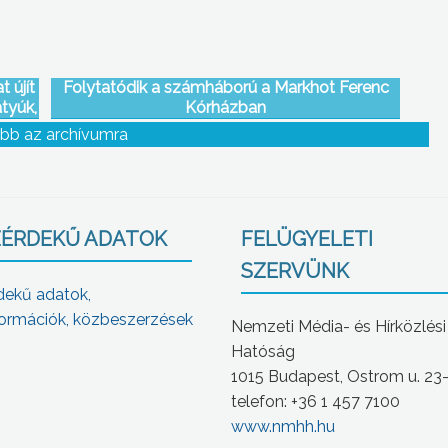
 újít
Folytatódik a számháború a Markhot Ferenc
tyúk,
Kórházban
 új
bb az archívumra
a
ÉRDEKŰ ADATOK
FELÜGYELETI
SZERVÜNK
dekű adatok,
ormációk, közbeszerzések
Nemzeti Média- és Hírközlési
Hatóság
1015 Budapest, Ostrom u. 23
telefon: +36 1 457 7100
www.nmhh.hu