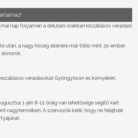
tartalmaz!
ai nap folyamán a délutáni órákban kiszállásos véradást
dete után, a nagy hőség ellenére már több mint 30 ember
s donorok.
 kiszállásos véradásokat Gyöngyösön és környékén.
ugusztus 1-jén 8-12 óráig van lehetősége segítő kart
t nagytermében. A szervezők kérik, hogy ne felejtsék
tyájukat.