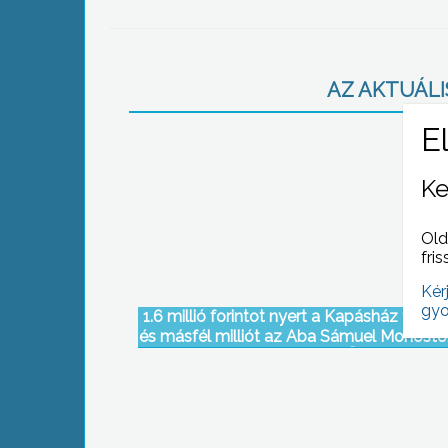
AZ AKTUÁLIS
Ke
Old
fris
Kér
gyo
1.6 millió forintot nyert a Kapásház felújít
és másfél milliót az Aba Sámuel Monosto
a feltárására az Abasári Önkormányz