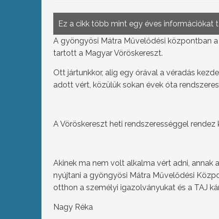
Ez a cikk több mint egy éves információkat 
A gyöngyösi Mátra Művelődési központban a m
tartott a Magyar Vöröskereszt.
Ott jártunkkor, alig egy órával a véradás kez
adott vért, közülük sokan évek óta rendszere
A Vöröskereszt heti rendszerességgel rendez
Akinek ma nem volt alkalma vért adni, annak a
nyújtani a gyöngyösi Mátra Művelődési Közpon
otthon a személyi igazolványukat és a TAJ kár
Nagy Réka