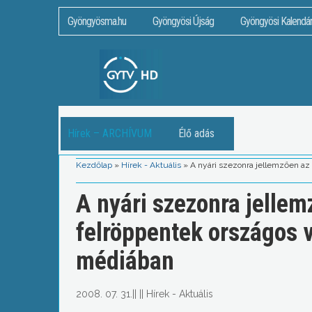
Gyöngyösma.hu
Gyöngyösi Újság
Gyöngyösi Kalendá
Hírek – ARCHÍVUM
Élő adás
Kezdőlap
»
Hírek - Aktuális
»
A nyári szezonra jellemzően az
A nyári szezonra jelle
felröppentek országos v
médiában
2008. 07. 31.
||
||
Hírek - Aktuális