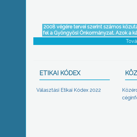
2008 végére tervei szerint számos közutat
fel a Gyöngyösi Önkormányzat. Azok a ká
amelyek nem életveszélyesek, csak az
Tová
burkolat felhúzásakor lesznek kijavítv
ETIKAI KÓDEX
KÖZ
Választási Etikai Kódex 2022
Közér
céginf