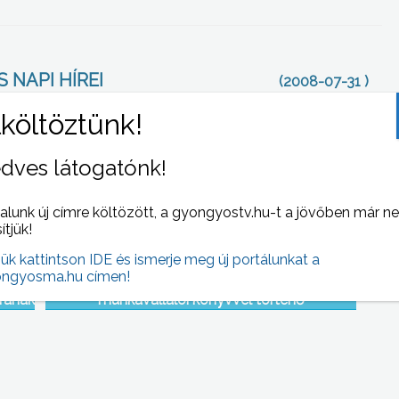
 NAPI HÍREI
(2008-07-31 )
dves látogatónk!
alunk új címre költözött, a gyongyostv.hu-t a jövőben már n
sítjük!
jük kattintson IDE és ismerje meg új portálunkat a
ngyosma.hu címen!
ására
Napjainkban számos vállalkozás az alkalmi
rának
munkavállalói könyvvel történő
at
foglalkoztatást használja fel arra, hogy
csökkentsen járulékterhein