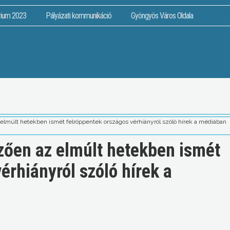
rium 2023
Pályázati kommunikáció
Gyöngyös Város Oldala
 elmúlt hetekben ismét felröppentek országos vérhiányról szóló hírek a médiában
mzően az elmúlt hetekben ismét
érhiányról szóló hírek a