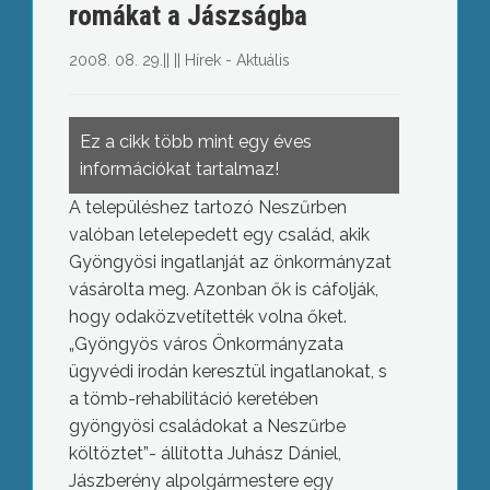
romákat a Jászságba
2008. 08. 29.
||
||
Hírek - Aktuális
Ez a cikk több mint egy éves
információkat tartalmaz!
A településhez tartozó Neszűrben
valóban letelepedett egy család, akik
Gyöngyösi ingatlanját az önkormányzat
vásárolta meg. Azonban ők is cáfolják,
hogy odaközvetítették volna őket.
„Gyöngyös város Önkormányzata
ügyvédi irodán keresztül ingatlanokat, s
a tömb-rehabilitáció keretében
gyöngyösi családokat a Neszűrbe
költöztet”- állította Juhász Dániel,
Jászberény alpolgármestere egy