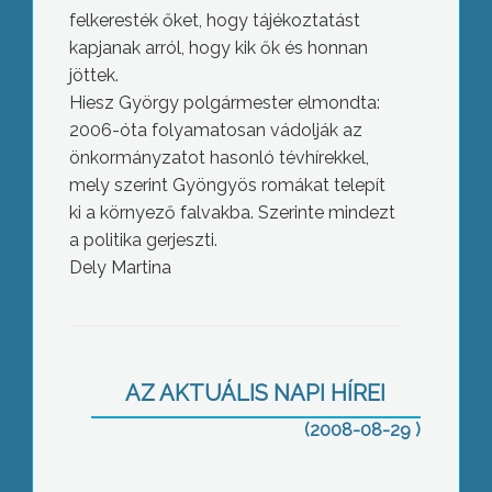
felkeresték őket, hogy tájékoztatást
kapjanak arról, hogy kik ők és honnan
jöttek.
Hiesz György polgármester elmondta:
2006-óta folyamatosan vádolják az
önkormányzatot hasonló tévhírekkel,
mely szerint Gyöngyös romákat telepít
ki a környező falvakba. Szerinte mindezt
a politika gerjeszti.
Idén már a szokásosnál is korábban
Dely Martina
megkezdődtek a szüreti felvonulások
AZ AKTUÁLIS NAPI HÍREI
(2008-08-29 )
Ismét a Mátraalja adott otthont a
Bugát Pál Országos természetismereti