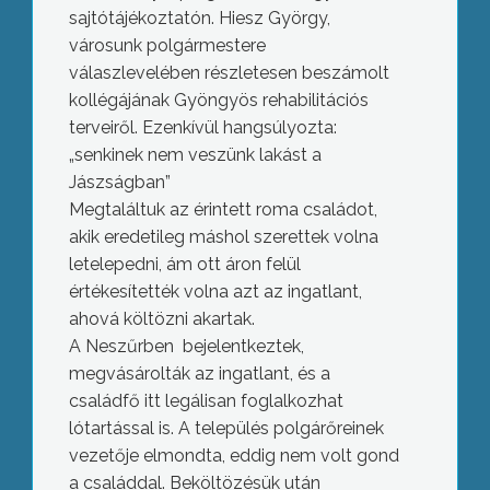
sajtótájékoztatón. Hiesz György,
városunk polgármestere
válaszlevelében részletesen beszámolt
kollégájának Gyöngyös rehabilitációs
terveiről. Ezenkívül hangsúlyozta:
„senkinek nem veszünk lakást a
Jászságban”
Megtaláltuk az érintett roma családot,
akik eredetileg máshol szerettek volna
letelepedni, ám ott áron felül
értékesítették volna azt az ingatlant,
ahová költözni akartak.
A Neszűrben bejelentkeztek,
megvásárolták az ingatlant, és a
családfő itt legálisan foglalkozhat
lótartással is. A település polgárőreinek
vezetője elmondta, eddig nem volt gond
a családdal. Beköltözésük után