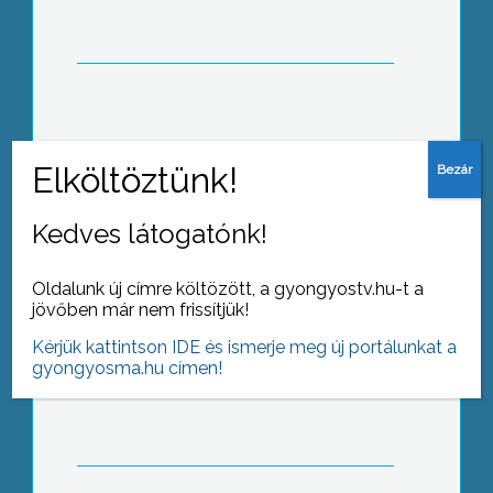
Széles társadalmi összefogás tette
lehetővé, hogy a püspöki templom és
a ferences templom tornyai
megszépülhessenek
Kedves látogatónk!
A Dózsa György Általános Iskola,
Oldalunk új címre költözött, a gyongyostv.hu-t a
ismertebb nevén a 2-es iskola épülete
jövőben már nem frissítjük!
az utolsó 1995/96-os tanév után
Kérjük kattintson IDE és ismerje meg új portálunkat a
közel 12 évig állt üresen,
gyongyosma.hu címen!
kihasználatlanul
Mára már kialakult mindkét oldal