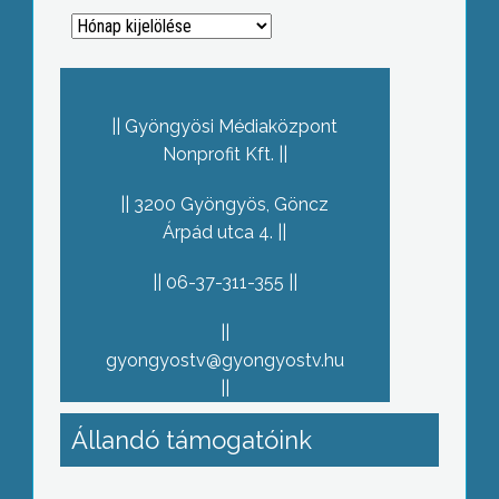
Archívum
Gyöngyösi Médiaközpont
Nonprofit Kft.
3200 Gyöngyös, Göncz
Árpád utca 4.
06-37-311-355
gyongyostv@gyongyostv.hu
Állandó támogatóink