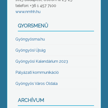
telefon: +36 1 457 7100
www.nmhh.hu
GYORSMENÜ
Gyöngyösma.hu
Gyöngyösi Újság
Gyöngyösi Kalendárium 2023
Pályázati kommunikáció
Gyöngyös Város Oldala
ARCHÍVUM