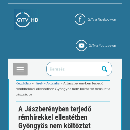
GyTv a Facebook-on
GyTv a Youtube-on
Kezdőlap
»
Hírek - Aktuális
»
A Jászberényben terjedő
rémhírekkel ellentétben Gyöngyös nem költöztet romákat a
Jászságba
A Jászberényben terjedő
rémhírekkel ellentétben
Gyöngyös nem költöztet