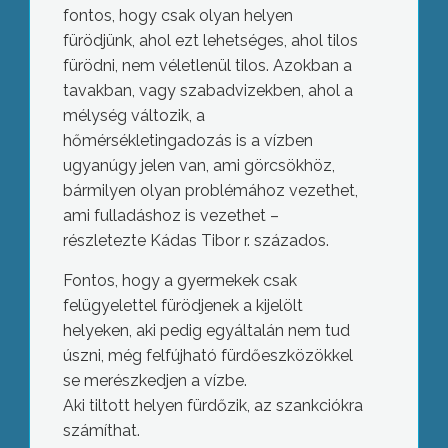
fontos, hogy csak olyan helyen
fürödjünk, ahol ezt lehetséges, ahol tilos
fürödni, nem véletlenül tilos. Azokban a
tavakban, vagy szabadvizekben, ahol a
mélység változik, a
hőmérsékletingadozás is a vízben
ugyanúgy jelen van, ami görcsökhöz,
bármilyen olyan problémához vezethet,
ami fulladáshoz is vezethet –
részletezte Kádas Tibor r. százados.
Fontos, hogy a gyermekek csak
felügyelettel fürödjenek a kijelölt
helyeken, aki pedig egyáltalán nem tud
úszni, még felfújható fürdőeszközökkel
se merészkedjen a vízbe.
Aki tiltott helyen fürdőzik, az szankciókra
számíthat.