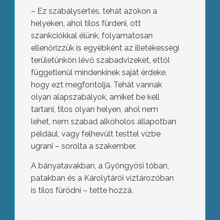
– Ez szabálysértés, tehát azokon a
helyeken, ahol tilos fürdeni, ott
szankciókkal élünk, folyamatosan
ellenőrizzük is egyébként az illetékességi
területünkön lévő szabadvizeket, ettől
függetlenül mindenkinek saját érdeke,
hogy ezt megfontolja. Tehát vannak
olyan alapszabályok, amiket be kell
tartani, tilos olyan helyen, ahol nem
lehet, nem szabad alkoholos állapotban
például, vagy felhevült testtel vízbe
ugrani – sorolta a szakember.
A bányatavakban, a Gyöngyösi tóban,
patakban és a Károlytárói víztározóban
is tilos fürödni – tette hozzá.
Száz éves a Modine