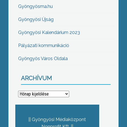
Gyöngyösma.hu
Gyöngyösi Újság
Gyöngyösi Kalendárium 2023
Pályázati kommunikáció
Gyöngyös Város Oldala
ARCHÍVUM
Archívum
Gyöngyösi Médiaközpont
Nonprofit Kft.