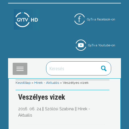
GyTv a Facebook-on
GyTv a Youtube-on
Kezdőlap
»
Hírek - Aktuális
»
Veszélyes vizek
Veszélyes vizek
2016. 06. 24.
||
Szőlősi Szabina
||
Hírek -
Aktuális