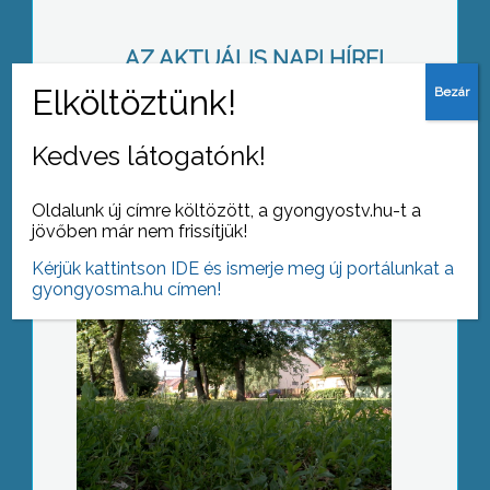
AZ AKTUÁLIS NAPI HÍREI
(2016-06-24 )
Dübörög az allergiaszezon
Kedves látogatónk!
Oldalunk új címre költözött, a gyongyostv.hu-t a
jövőben már nem frissítjük!
Kérjük kattintson IDE és ismerje meg új portálunkat a
gyongyosma.hu címen!
Kutyameleg