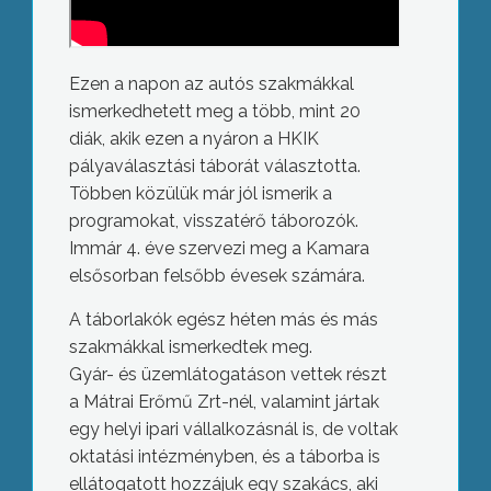
Ezen a napon az autós szakmákkal
ismerkedhetett meg a több, mint 20
diák, akik ezen a nyáron a HKIK
pályaválasztási táborát választotta.
Többen közülük már jól ismerik a
programokat, visszatérő táborozók.
Immár 4. éve szervezi meg a Kamara
elsősorban felsőbb évesek számára.
A táborlakók egész héten más és más
szakmákkal ismerkedtek meg.
Gyár- és üzemlátogatáson vettek részt
a Mátrai Erőmű Zrt-nél, valamint jártak
egy helyi ipari vállalkozásnál is, de voltak
oktatási intézményben, és a táborba is
ellátogatott hozzájuk egy szakács, aki