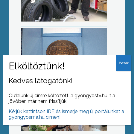
Kórházi elismerések
Kedves látogatónk!
Oldalunk új címre költözött, a gyongyostv.hu-t a
jövőben már nem frissítjük!
Megrongálták a zsinagógát
Kérjük kattintson IDE és ismerje meg új portálunkat a
gyongyosma.hu címen!