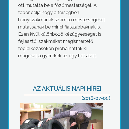
ott mutatta be a főzőmesterséget. A
tábor célja hogy a térségben
hiányszakmának számító mesterségeket
mutassanak be minél fiatalabbaknak is.
Ezen kívül különböző kézügyességet is
fejlesztő, szakmákat megismertető
foglalkozásokon próbálhatták ki
magukat a gyerekek az egy hét alatt.
Újabb gumiipari képzés
AZ AKTUÁLIS NAPI HÍREI
(2016-07-01 )
Gyöngyös Város Egészségügyéért