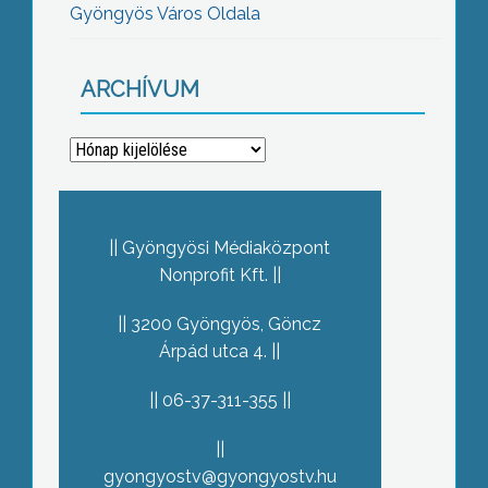
Gyöngyös Város Oldala
ARCHÍVUM
Archívum
Gyöngyösi Médiaközpont
Nonprofit Kft.
3200 Gyöngyös, Göncz
Árpád utca 4.
06-37-311-355
gyongyostv@gyongyostv.hu