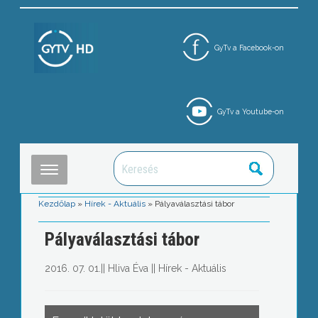
GyTv a Facebook-on
GyTv a Youtube-on
Kezdőlap
»
Hírek - Aktuális
»
Pályaválasztási tábor
Pályaválasztási tábor
2016. 07. 01.
||
Hliva Éva
||
Hírek - Aktuális