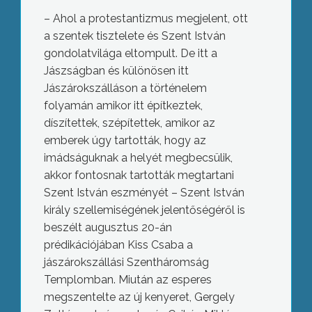
– Ahol a protestantizmus megjelent, ott
a szentek tisztelete és Szent István
gondolatvilága eltompult. De itt a
Jászságban és különösen itt
Jászárokszálláson a történelem
folyamán amikor itt építkeztek,
díszítettek, szépítettek, amikor az
emberek úgy tartották, hogy az
imádságuknak a helyét megbecsülik,
akkor fontosnak tartották megtartani
Szent István eszményét – Szent István
király szellemiségének jelentőségéről is
beszélt augusztus 20-án
prédikációjában Kiss Csaba a
jászárokszállási Szentháromság
Templomban. Miután az esperes
megszentelte az új kenyeret, Gergely