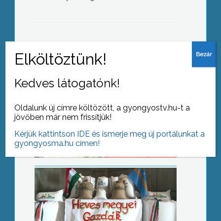
AZ AKTUÁLIS NAPI HÍREI
(2016-08-22 )
Kedves látogatónk!
Magyarok kenyere
Oldalunk új címre költözött, a gyongyostv.hu-t a
jövőben már nem frissítjük!
Kérjük kattintson IDE és ismerje meg új portálunkat a
gyongyosma.hu címen!
Sokakat megvisel az időváltozás