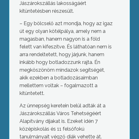
Jászárokszállás lakosságáért
kitüntetésben részesült.
– Egy bölcselő azt mondja, hogy az igaz
út egy olyan kötélpálya, amely nem a
magasban, hanem nagyon is a föld
felett van kifeszítve. És láthatóan nem is
arra rendeltetett, hogy járjunk, hanem
inkább hogy botladozzunk rajta. Én
megköszönöm mindazok segítségét,
akik ezekben a botladozásaimban
mellettem voltak – fogalmazott a
kitüntetett.
Az ünnepség keretein belül adták át a
Jászárokszállás Város Tehetségéért
Alapítvány díjakat is. Ezeket idén 7
középiskolás és 11 felsőfokú
tanulmányait végző diák vehette át.
Szent István ünnepén