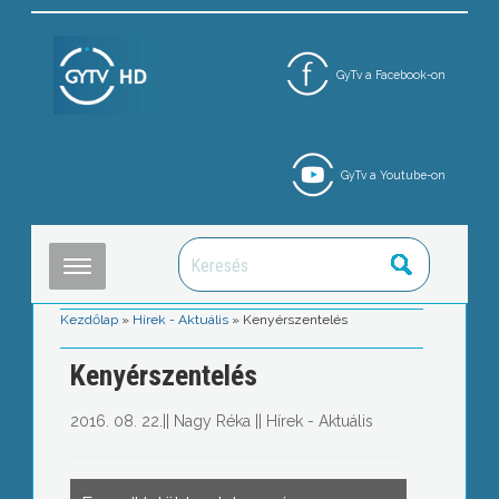
GyTv a Facebook-on
GyTv a Youtube-on
Kezdőlap
»
Hírek - Aktuális
»
Kenyérszentelés
Kenyérszentelés
2016. 08. 22.
||
Nagy Réka
||
Hírek - Aktuális