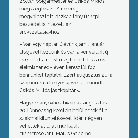
Zoltán polgármester és Csikós Miklós
megszegte azt. A nemrég
megválasztott jászkapitány ünnepi
beszédet is intézett az
árokszállásiakhoz.
– Van egy naptári újévünk, amit január
elsejével kezdünk és van a kenyerünk új
éve, mert a most megtermelt búza és
élelmiszer egy éven keresztül fog
bennünket táplálni. Ezért augusztus 20-a
számomra a kenyér újéve is – mondta
Csikós Miklós jászkapitány.
Hagyományokhoz híven az augusztus
20-i ünnepség keretein belül adták át a
szakmai kitüntetéseket. Idén négyen
vehettek át díjat munkájuk
elismeréseként. Matus Gáborné