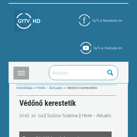
GyTv a Facebook-on
GyTv a Youtube-on
Kezdőlap
»
Hírek - Aktuális
»
Védőnő kerestetik
Védőnő kerestetik
2016. 10. 04.
||
Szőlősi Szabina
||
Hírek - Aktuális