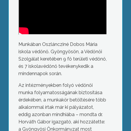
Munkában Oszláncziné Dobos Mária
iskola védőnő. Gyöngyösön, a Védőnői
Szolgálat keretében 9 fő területi védőnő,
és 7 iskolavédőnő tevékenykedik a
mindennapok során.
Az intézményekben folyó védőnői
munka folyamatosságának biztosítása
érdekében, a munkakör betöltésére több
alkalommal írtak már ki pályázatot,
eddig azonban mindhiába – mondta dr.
Horváth Gábor igazgató, aki hozzátette:
a Gyöngyösi Önkormányzat most