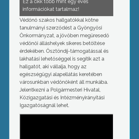
Ez a cikk több mint egy éves
információkat tartalmaz!
Védőnő szakos hallgatókkal kötne
tanulmányi szerződést a Gyöngyösi
Önkormányzat, a jövőben megüresedő
védőnői álláshelyek sikeres betöltése
érdekében. Ösztöndíj-támogatással és
lakhatási lehetőséggel is segítik azt a
hallgatót, aki vállalja, hogy az
egészségügyi alapellátás keretében
városunkban védőnőként áll munkába.
Jelentkezni a Polgármesteri Hivatal,
Közigazgatási és Intézményirányítási
Igazgatóságnál lehet.