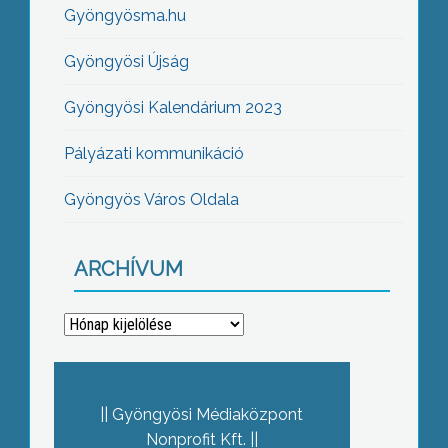
Gyöngyösma.hu
Gyöngyösi Újság
Gyöngyösi Kalendárium 2023
Pályázati kommunikáció
Gyöngyös Város Oldala
ARCHÍVUM
Archívum
Gyöngyösi Médiaközpont
Nonprofit Kft.