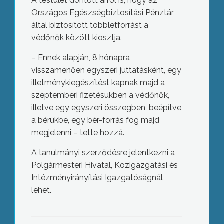
A testület döntött arról is, hogy az
Országos Egészségbiztosítási Pénztár
által biztosított többletforrást a
védőnők között kiosztja.
– Ennek alapján, 8 hónapra
visszamenően egyszeri juttatásként, egy
illetménykiegészítést kapnak majd a
szeptemberi fizetésükben a védőnők,
illetve egy egyszeri összegben, beépítve
a bérükbe, egy bér-forrás fog majd
megjelenni – tette hozzá.
A tanulmányi szerződésre jelentkezni a
Polgármesteri Hivatal, Közigazgatási és
Intézményirányítási Igazgatóságnál
lehet.
Már nem ingáznak