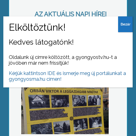
AZ AKTUÁLIS NAPI HÍREI
(2016-10-04 )
Vándorkiállítás
Kedves látogatónk!
Oldalunk új címre költözött, a gyongyostv.hu-t a
jövőben már nem frissítjük!
Kérjük kattintson IDE és ismerje meg új portálunkat a
gyongyosma.hu címen!
Operagála