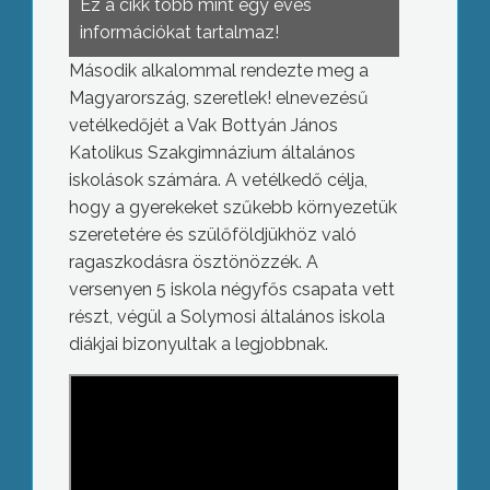
Ez a cikk több mint egy éves
információkat tartalmaz!
Második alkalommal rendezte meg a
Magyarország, szeretlek! elnevezésű
vetélkedőjét a Vak Bottyán János
Katolikus Szakgimnázium általános
iskolások számára. A vetélkedő célja,
hogy a gyerekeket szűkebb környezetük
szeretetére és szülőföldjükhöz való
ragaszkodásra ösztönözzék. A
versenyen 5 iskola négyfős csapata vett
részt, végül a Solymosi általános iskola
diákjai bizonyultak a legjobbnak.