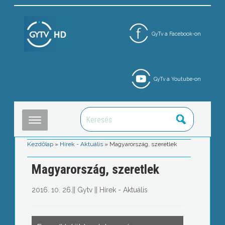
GyTv a Facebook-on
GyTv a Youtube-on
Kezdőlap
»
Hírek - Aktuális
»
Magyarország, szeretlek
Magyarország, szeretlek
2016. 10. 26.
||
Gytv
||
Hírek - Aktuális