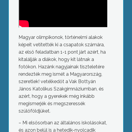
Magyar olimpikonok, történelmi alakok
képeit vetítették ki a csapatok számára,
az első feladatban 1-1 pont járt azért, ha
kitalálják a diákok, hogy kit látnak a
fotókon. Hazánk nagyjainak tiszteletére
rendezték meg ismét a Magyarország,
szeretlek! vetélkedőt a Vak Bottyán
János Katolikus Szakgimnáziumban, és
azért, hogy a gyerekek még inkább
megismerjék és megszeressék
szülőföldjüket.
– Mi elsősorban az általános iskolásokat,
és azon belül is a hetedik-nyolcadik