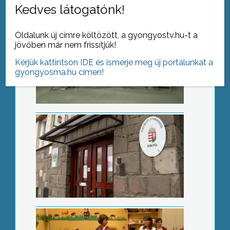
Kedves látogatónk!
Oldalunk új címre költözött, a gyongyostv.hu-t a
Felújítás miatt zárva
jövőben már nem frissítjük!
Kérjük kattintson IDE és ismerje meg új portálunkat a
gyongyosma.hu címen!
Mesetár