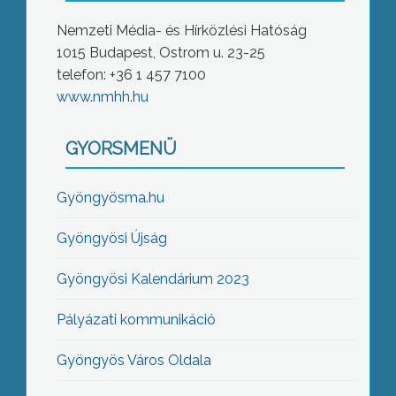
Nemzeti Média- és Hírközlési Hatóság
1015 Budapest, Ostrom u. 23-25
telefon: +36 1 457 7100
www.nmhh.hu
GYORSMENÜ
Gyöngyösma.hu
Gyöngyösi Újság
Gyöngyösi Kalendárium 2023
Pályázati kommunikáció
Gyöngyös Város Oldala