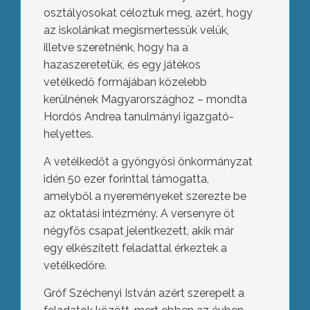
osztályosokat céloztuk meg, azért, hogy
az iskolánkat megismertessük velük,
illetve szeretnénk, hogy ha a
hazaszeretetük, és egy játékos
vetélkedő formájában közelebb
kerülnének Magyarországhoz – mondta
Hordós Andrea tanulmányi igazgató-
helyettes.
A vetélkedőt a gyöngyösi önkormányzat
idén 50 ezer forinttal támogatta,
amelyből a nyereményeket szerezte be
az oktatási intézmény. A versenyre öt
négyfős csapat jelentkezett, akik már
egy elkészített feladattal érkeztek a
vetélkedőre.
Gróf Széchenyi István azért szerepelt a