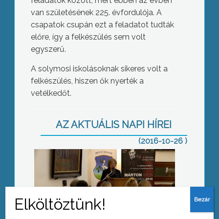
feladatok között, mert ebben az évben
van születésének 225. évfordulója. A
csapatok csupán ezt a feladatot tudták
előre, így a felkészülés sem volt
egyszerű.
A solymosi iskolásoknak sikeres volt a
Gyermekvédelmi konferencia
felkészülés, hiszen ők nyerték a
vetélkedőt.
AZ AKTUÁLIS NAPI HÍREI
(2016-10-26 )
Javaslatok