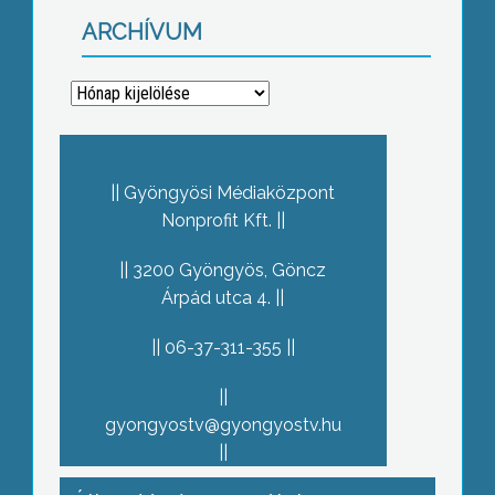
ARCHÍVUM
Archívum
Gyöngyösi Médiaközpont
Nonprofit Kft.
3200 Gyöngyös, Göncz
Árpád utca 4.
06-37-311-355
gyongyostv@gyongyostv.hu