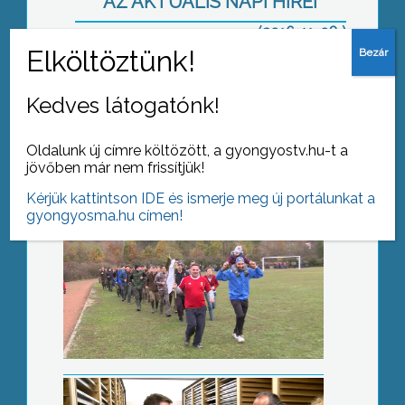
AZ AKTUÁLIS NAPI HÍREI
(2016-11-08 )
Együtt futottak
Kedves látogatónk!
Oldalunk új címre költözött, a gyongyostv.hu-t a
jövőben már nem frissítjük!
Kérjük kattintson IDE és ismerje meg új portálunkat a
gyongyosma.hu címen!
Nyitott múzeum
Adventi készülődés