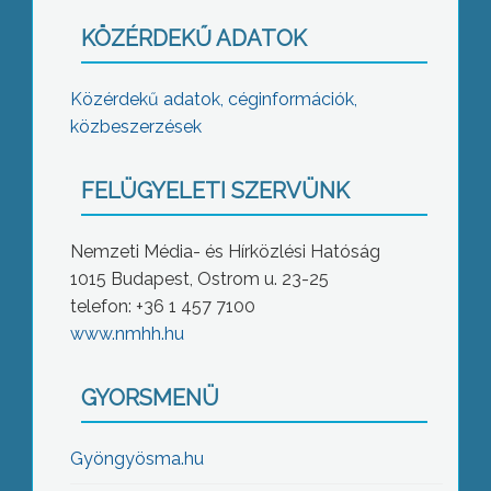
KÖZÉRDEKŰ ADATOK
Közérdekű adatok, céginformációk,
közbeszerzések
FELÜGYELETI SZERVÜNK
Nemzeti Média- és Hírközlési Hatóság
1015 Budapest, Ostrom u. 23-25
telefon: +36 1 457 7100
www.nmhh.hu
GYORSMENÜ
Gyöngyösma.hu