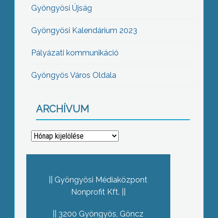
Gyöngyösi Újság
Gyöngyösi Kalendárium 2023
Pályázati kommunikáció
Gyöngyös Város Oldala
ARCHÍVUM
Archívum
Gyöngyösi Médiaközpont
Nonprofit Kft.
3200 Gyöngyös, Göncz