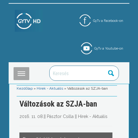
GyTv a Facebook-on
GyTv a Youtube-on
Kezdőlap
»
Hírek - Aktuális
»
Változások az SZJA-ban
Változások az SZJA-ban
2016. 11. 08.
||
Pásztor Csilla
||
Hírek - Aktuális