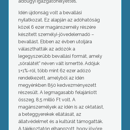
adóügyi igazgatóhelyettes.
Idén újdonság volt a bevallási
nyilatkozat. Ez alapján az adóhatóság
közel 6 ezer magánszemély részére
készített személyi-jövedelemadó –
bevallást. Ebben az évben utoljára
választhatták az adózók a
legegyszerűbb bevallási formát, amely
„söralátét” néven vált ismertté. Adójuk
1+1%-ról, több mint 62 ezer adózó
rendelkezett, amelyből az idén
megyénkben 850 kedvezményezett
részesült. A legmagasabb felajánlott
összeg, 8,5 millió Ft volt. A
magánszemélyek az idén is az oktatást,
a beteggyerekek ellátását, az
állatvédelmet és a kultúrát támogatták.
A tájékoztatón elhangzott, hogy jövőre