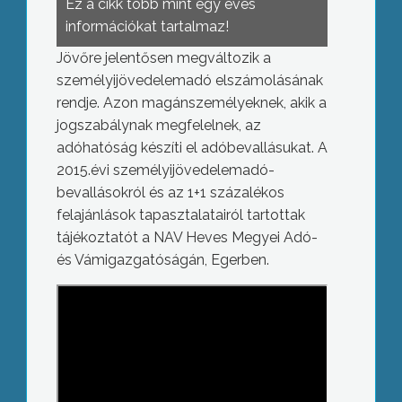
Ez a cikk több mint egy éves
információkat tartalmaz!
Jövőre jelentősen megváltozik a
személyijövedelemadó elszámolásának
rendje. Azon magánszemélyeknek, akik a
jogszabálynak megfelelnek, az
adóhatóság készíti el adóbevallásukat. A
2015.évi személyijövedelemadó-
bevallásokról és az 1+1 százalékos
felajánlások tapasztalatairól tartottak
tájékoztatót a NAV Heves Megyei Adó-
és Vámigazgatóságán, Egerben.