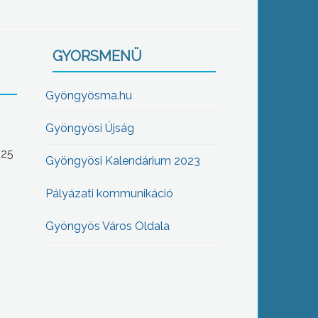
GYORSMENÜ
Gyöngyösma.hu
Gyöngyösi Újság
-25
Gyöngyösi Kalendárium 2023
Pályázati kommunikáció
Gyöngyös Város Oldala