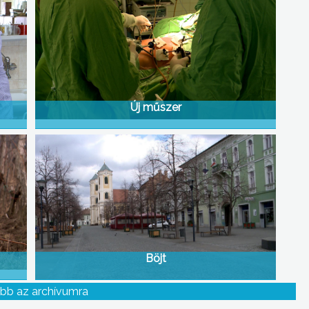
Új műszer
Böjt
bb az archívumra