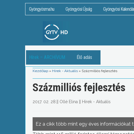
Gyöngyösma.hu
Gyöngyösi Újság
Gyöngyösi Kalendá
Hírek – ARCHÍVUM
Élő adás
Kezdőlap
»
Hírek - Aktuális
»
Százmilliós fejlesztés
Százmilliós fejlesztés
2017. 02. 28.
||
Ollé Elina
||
Hírek - Aktuális
Ez a cikk több mint egy éves információkat 