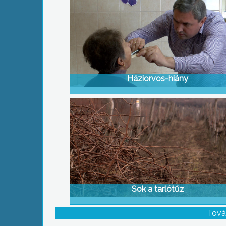
Háziorvos-hiány
Sok a tarlótűz
Tová