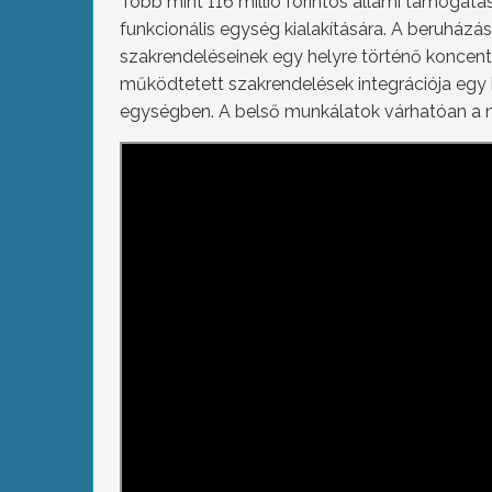
Több mint 116 millió forintos állami támogatá
funkcionális egység kialakítására. A beruházás
szakrendeléseinek egy helyre történő koncent
működtetett szakrendelések integrációja egy k
egységben. A belső munkálatok várhatóan a 