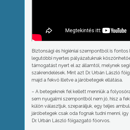
Biztonsági és higiéniai szempontból is fonto
legutóbbi nyertes pályázatuknak köszönhetően
támogatást nyert el az államtól, melynek seg
szakrendelések. Mint azt Dr. Urbán László fő
majd a fekvő illetve a járóbetegek ellátása.
– A betegeknek fel kellett menniük a folyosó
sem nyugalmi szempontból nem jó, hisz a fek
külön választjuk, szeparáljuk, egy teljes ambul
járóbetegek csak oda fognak tudni menni, így e
Dr. Urbán László főigazgató főorvos.