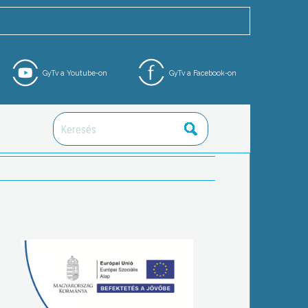
GyTv a Youtube-on
GyTv a Facebook-on