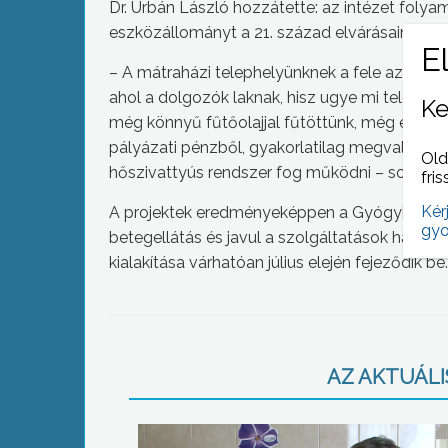
Dr. Urbán László hozzátette: az intézet folyam
eszközállományt a 21. század elvárásainak m
– A mátraházi telephelyünknek a fele az már 
ahol a dolgozók laknak, hisz ugye mi telephel
Ke
még könnyű fűtőolajjal fűtöttünk, még ebben a
pályázati pénzből, gyakorlatilag megvalósul 
Old
hőszivattyús rendszer fog működni – sorolta.
fris
Kér
A projektek eredményeképpen a Gyógyintéze
gyo
betegellátás és javul a szolgáltatások haték
kialakítása várhatóan július elején fejeződik be.
AZ AKTUÁLIS