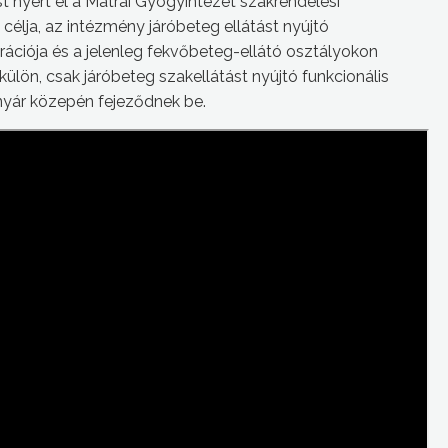
st nyert el a Mátrai Gyógyintézet szakrendelési
 célja, az intézmény járóbeteg ellátást nyújtó
rációja és a jelenleg fekvőbeteg-ellátó osztályokon
ülön, csak járóbeteg szakellátást nyújtó funkcionális
nyár közepén fejeződnek be.