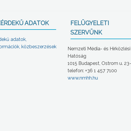
ÉRDEKŰ ADATOK
FELÜGYELETI
SZERVÜNK
dekű adatok,
ormációk, közbeszerzések
Nemzeti Média- és Hírközlési
Hatóság
1015 Budapest, Ostrom u. 23
telefon: +36 1 457 7100
www.nmhh.hu