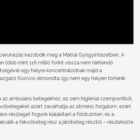
s beruházás kezdődik meg a Mátrai Gyógyintézetben. A
 több mint 116 millió forint vissza nem térítendő
ítségével egy helyre koncentrálódnak majd a
igazgató főorvos elmondta: így nem egy helyen történik
ra az ambuláns betegekhez, ez sem higiéniai szempontból,
vőbetegeket azért zavarhatja az átmenő forgalom, ezért
áns részleget fogunk kialakítani a földszinten, és a
lválik a fekvőbeteg rész a járóbeteg résztől – részletezte