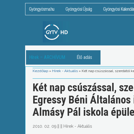
Gyöngyösma.hu
Gyöngyösi Újság
Gyöngyösi Kalendá
Hírek – ARCHÍVUM
Élő adás
Kezdőlap
»
Hírek - Aktuális
»
Két nap csúszással, szerdától k
Két nap csúszással, sz
Egressy Béni Általános 
Almásy Pál iskola épül
2010. 02. 09.
||
||
Hírek - Aktuális