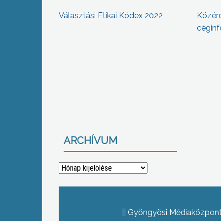
Választási Etikai Kódex 2022
Közér
céginf
ARCHÍVUM
Archívum
Gyöngyösi Médiaközpont 