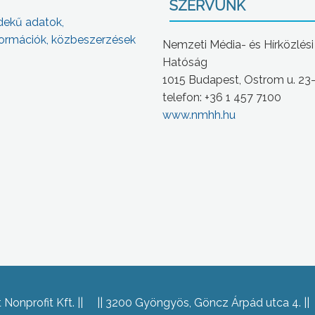
SZERVÜNK
dekű adatok,
ormációk, közbeszerzések
Nemzeti Média- és Hírközlési
Hatóság
1015 Budapest, Ostrom u. 23
telefon: +36 1 457 7100
www.nmhh.hu
Nonprofit Kft.
3200 Gyöngyös, Göncz Árpád utca 4.