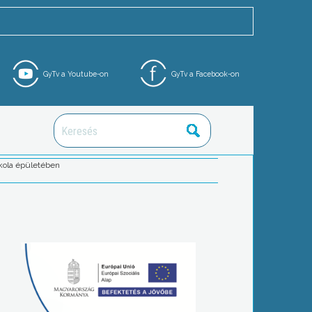
GyTv a Youtube-on
GyTv a Facebook-on
skola épületében