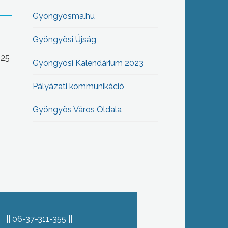
Gyöngyösma.hu
Gyöngyösi Újság
-25
Gyöngyösi Kalendárium 2023
Pályázati kommunikáció
Gyöngyös Város Oldala
06-37-311-355