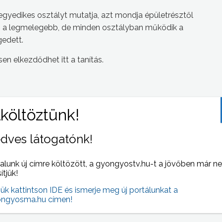
egyedikes osztályt mutatja, azt mondja épületrésztől
lán a legmelegebb, de minden osztályban működik a
gedett.
n elkezdődhet itt a tanítás.
 NAPI HÍREI
dves látogatónk!
(2010-02-09 )
alunk új címre költözött, a gyongyostv.hu-t a jövőben már n
sítjük!
jük kattintson IDE és ismerje meg új portálunkat a
ngyosma.hu címen!