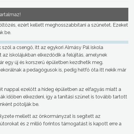
tartalmaz!
ltözés, ezért kellett meghosszabbítani a szünetet. Ezeket
k be.
zól a csengő, itt az egykori Almásy Pál iskola
t az iskolájukban elkezdődik a felújítás, amelynek
r egy új és korszerű épületben kezdhetik meg.
dekorálnak a pedagógusok is, pedig hétfő óta itt nekik már
 nappal ezelőtt a hideg épületben az elfagyás miatt a
k időben elkezdeni, így a tanítási szünet is tovább tartott
nként pótolják be.
yzete mellett az önkormányzat is segített az
orokat és 2 millió forintos támogatást is kapott erre a