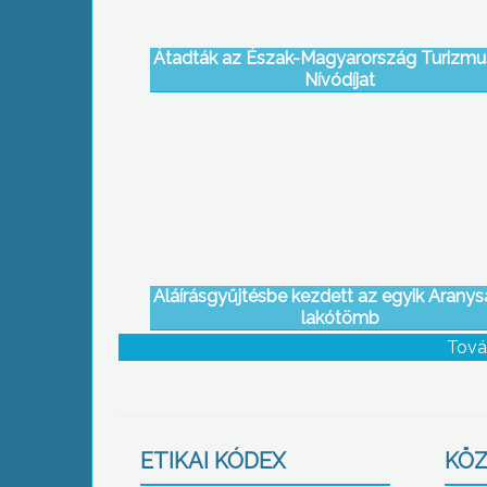
Átadták az Észak-Magyarország Turizmu
Nívódíjat
Aláírásgyűjtésbe kezdett az egyik Aranysa
lakótömb
Tová
ETIKAI KÓDEX
KÖZ