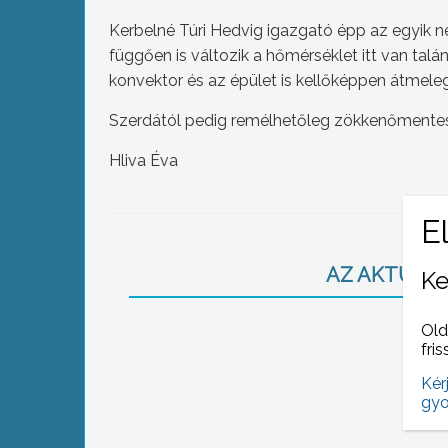
Kerbelné Túri Hedvig igazgató épp az egyik n
függően is változik a hőmérséklet itt van ta
konvektor és az épület is kellőképpen átmele
Szerdától pedig remélhetőleg zökkenőmentese
Hliva Éva
AZ AKTUÁLIS
Ke
Old
fris
Kér
gyo