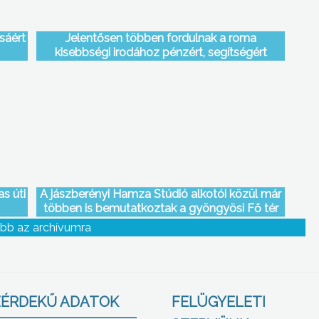
sáért
Jelentősen többen fordulnak a roma
kisebbségi irodához pénzért, segítségért
s úti
A jászberényi Hamza Stúdió alkotói közül már
többen is bemutatkoztak a gyöngyösi Fő tér
Galériában
bb az archívumra
ÉRDEKŰ ADATOK
FELÜGYELETI