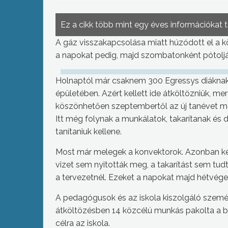
Ez a cikk több mint egy éves információkat 
A gáz visszakapcsolása miatt húzódott el a kö
a napokat pedig, majd szombatonként pótoljá
Holnaptól már csaknem 300 Egressys diáknak s
épületében. Azért kellett ide átköltözniük, mer
köszönhetően szeptembertől az új tanévet má
Itt még folynak a munkálatok, takarítanak és 
tanítaniuk kellene.
Most már melegek a konvektorok. Azonban két
vizet sem nyitották meg, a takarítást sem tudtá
a tervezetnél. Ezeket a napokat majd hétvége
A pedagógusok és az iskola kiszolgáló személ
átköltözésben 14 közcélú munkás pakolta a bút
célra az iskola.