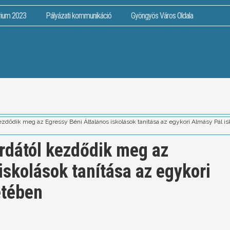
rium 2023
Pályázati kommunikáció
Gyöngyös Város Oldala
ezdődik meg az Egressy Béni Általános iskolások tanítása az egykori Almásy Pál i
erdától kezdődik meg az
iskolások tanítása az egykori
etében