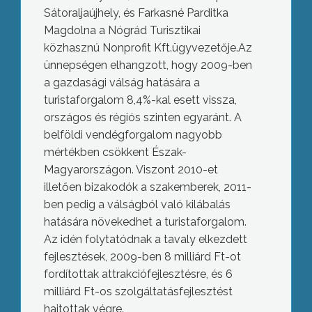
Sátoraljaújhely, és Farkasné Parditka
Magdolna a Nógrád Turisztikai
közhasznú Nonprofit Kft.ügyvezetője.Az
ünnepségen elhangzott, hogy 2009-ben
a gazdasági válság hatására a
turistaforgalom 8,4%-kal esett vissza,
országos és régiós szinten egyaránt. A
belföldi vendégforgalom nagyobb
mértékben csökkent Észak-
Magyarországon. Viszont 2010-et
illetően bizakodók a szakemberek, 2011-
ben pedig a válságból való kilábalás
hatására növekedhet a turistaforgalom.
Az idén folytatódnak a tavaly elkezdett
fejlesztések, 2009-ben 8 milliárd Ft-ot
fordítottak attrakciófejlesztésre, és 6
milliárd Ft-os szolgáltatásfejlesztést
hajtottak végre.