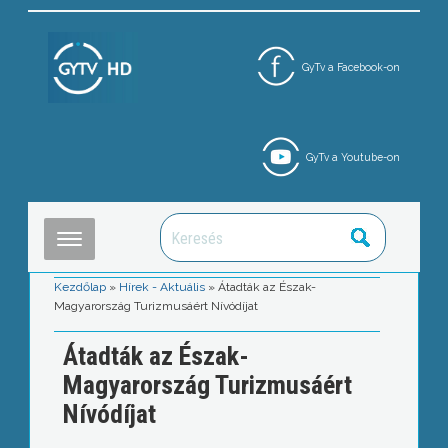
GyTv a Facebook-on
GyTv a Youtube-on
Kezdőlap
»
Hírek - Aktuális
»
Átadták az Észak-
Magyarország Turizmusáért Nívódíjat
Átadták az Észak-
Magyarország Turizmusáért
Nívódíjat