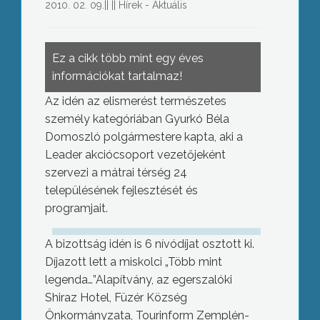
2010. 02. 09.
||
||
Hírek - Aktuális
Ez a cikk több mint egy éves
információkat tartalmaz!
Az idén az elismerést természetes
személy kategóriában Gyurkó Béla
Domoszló polgármestere kapta, aki a
Leader akciócsoport vezetőjeként
szervezi a mátrai térség 24
településének fejlesztését és
programjait.
A bizottság idén is 6 nívódíjat osztott ki.
Díjazott lett a miskolci „Több mint
legenda…”Alapítvány, az egerszalóki
Shiraz Hotel, Füzér Község
Önkormányzata, Tourinform Zemplén-