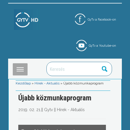
GyTv a Facebook-on
GyTv a Youtube-on
Kezdőlap
»
Hírek - Aktuális
»
Újabb közmunkaprogram
Újabb közmunkaprogram
2019. 02. 21.
||
Gytv
||
Hírek - Aktuális