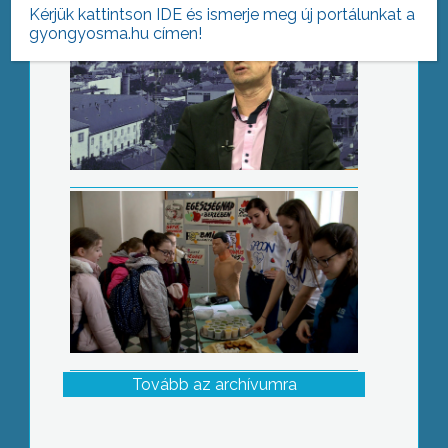
Kérjük kattintson IDE és ismerje meg új portálunkat a
gyongyosma.hu címen!
Fiatalok az egészségért
Tovább az archívumra