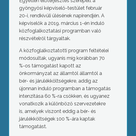
Egyetlen előterjesztés szerepelt a
gyöngyösi képviselő-testület február
20-i, rendkívüli ülésének napirendjén. A
képviselők a 2019. március 1-én induló
közfoglalkoztatási programban való
részvételről tárgyaltak.
A közfoglalkoztatotti program feltételei
módosultak, ugyanis míg korábban 70
%-os támogatást kapott az
önkormányzat az államtól államtól a
bér- és járulékköltségekre, addig az
újonnan induló programban a támogatás
intenzitása 60 %-ra csökken, és ugyanez
vonatkozik a különböző szervezetekre
is, amelyek viszont eddig a bér- és
járulékköltségek 100 %-ára kaptak
támogatást.