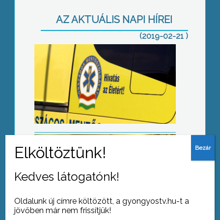
AZ AKTUÁLIS NAPI HÍREI
(2019-02-21 )
Addikció és rendszerszemlélet
Változások a felvételi eljárásban
Kedves látogatónk!
Oldalunk új címre költözött, a gyongyostv.hu-t a
jövőben már nem frissítjük!