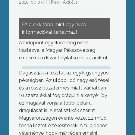
2010. 07. 07.
||
||
Hírek - Aktuális
Ez a cikk több mint egy éves
információkat tartalmaz!
Az időpont egyelőre még nincs
tisztázva, a Magyar Pékszövetség
elnöke nem kívánt nyilatkozni az árakról.
Dagasztják a tésztát az egyik gyöngyösi
pékségben. Az utóbbi idő nagy esőzései
és a rossz búzatermés miatt várhatóan
10 százalékkal fog drágulni a kenyér, így
ez magával vonja a többi pékáru
drágulását is. A statisztikák szerint
Magyarországon évente közel 1,2 millió
tonna lisztet értékesítenek. A tulajdonos
véleménye, hogy már régen emelni