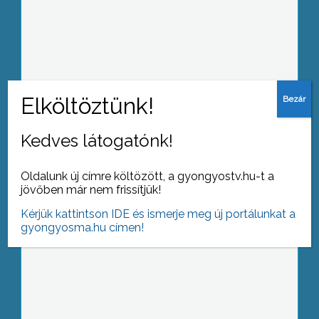
Két vajdasági származású, 1992. óta
Magyarországon élő festőművész
munkáival ismerkedhetnek meg azok,
akik ellátogatnak júliusban a Fő tér
Galériába
Kedves látogatónk!
Tizenkét éve látogatják külföldi és
magyar képzőművészek a jászdózsai
Oldalunk új címre költözött, a gyongyostv.hu-t a
nemzetközi alkotótábort
jövőben már nem frissítjük!
Kérjük kattintson IDE és ismerje meg új portálunkat a
gyongyosma.hu címen!