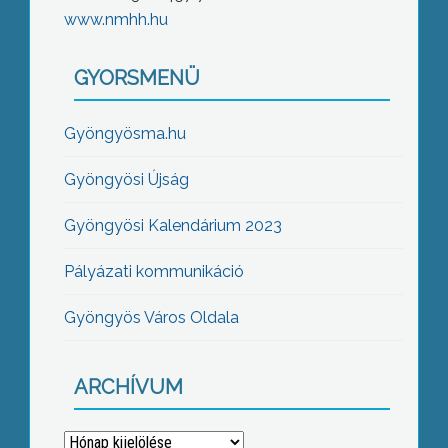
www.nmhh.hu
GYORSMENÜ
Gyöngyösma.hu
Gyöngyösi Újság
Gyöngyösi Kalendárium 2023
Pályázati kommunikáció
Gyöngyös Város Oldala
ARCHÍVUM
Archívum