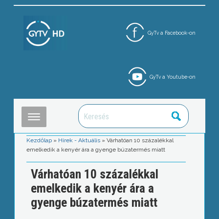
GyTv a Facebook-on
GyTv a Youtube-on
Kezdőlap
»
Hírek - Aktuális
»
Várhatóan 10 százalékkal
emelkedik a kenyér ára a gyenge búzatermés miatt
Várhatóan 10 százalékkal
emelkedik a kenyér ára a
gyenge búzatermés miatt