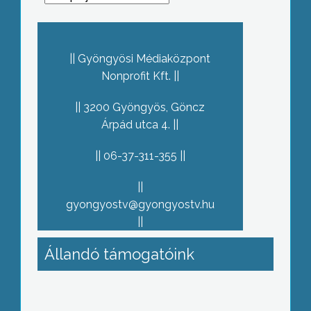
Gyöngyösi Médiaközpont
Nonprofit Kft.
3200 Gyöngyös, Göncz
Árpád utca 4.
06-37-311-355
gyongyostv@gyongyostv.hu
Állandó támogatóink