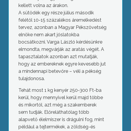
kellett volna az árakon.
A sütödék egy része július második
felétől 10-15 százalékos áremelkedést
tervez, azonban a Magyar Pékszövetség
elnöke nem akart jóslatokba
bocsátkozni. Varga László kérdésünkre
elmondta, megvárják az aratás végét. A
tapasztalatok azonban azt mutatják,
hogy az embereknek egyre kevesebb jut
a mindennapi betevőre – véli a pékség
tulajdonosa.
Tehát most 1 kg kenyér 250-300 Ft-ba
kerül, hogy mennyivel kerül majd többe
és mikortól, azt még a szakemberek
sem tudják. Előreláthatólag több
alapvető élelmiszer is drágulni fog, mint
például a tejtermékek, a zöldség-és