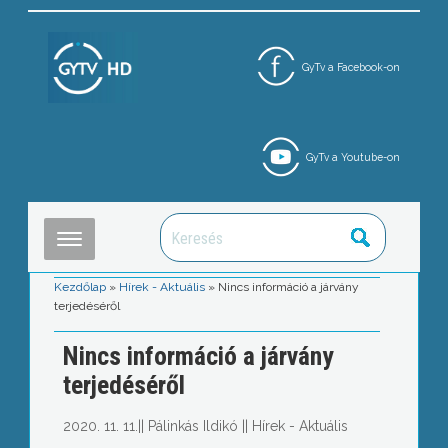
GyTv a Facebook-on
GyTv a Youtube-on
Kezdőlap
»
Hírek - Aktuális
»
Nincs információ a járvány
terjedéséről
Nincs információ a járvány
terjedéséről
2020. 11. 11.
||
Pálinkás Ildikó
||
Hírek - Aktuális