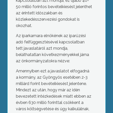
kapcsolatban azt mondja, ez újabb 40-
50 millió forintos bevételkiesést jelenthet
az érintett időszakban és
közlekedésszervezési gondokat is
okozhat.
Az iparkamara elnökének az iparűzési
adó felfüggesztésével kapcsolatban
tett javaslatáról azt mondja,
beláthatatlan következményekkel járna
az önkormányzatokra nézve:
Amennyiben ezt a javaslatot elfogadná
a kormány, az Gyöngyös esetében 2-3
milliárd forint bevételkiesést jelentene.
Mindezt az után, hogy már az idén
bevezetett intézkedések miatt ebben az
évben 630 millió forinttal csökkent a
város költségvetése és úgy kalkulálnak,