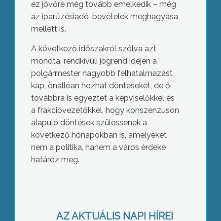
ez jövőre még tovább emelkedik – még
az iparűzésiadó-bevételek meghagyása
mellett is.
A következő időszakról szólva azt
mondta, rendkívüli jogrend idején a
polgármester nagyobb felhatalmazást
kap, önállóan hozhat döntéseket, de ő
továbbra is egyeztet a képviselőkkel és
a frakcióvezetőkkel, hogy konszenzuson
alapuló döntések szülessenek a
következő hónapokban is, amelyeket
nem a politika, hanem a város érdeke
határoz meg.
Új szakaszba lépett az ellátás – Covid
betegeket is fogadnak
AZ AKTUÁLIS NAPI HÍREI