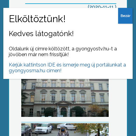
(2020-11-11 )
Két nap van az átállásra
Kedves látogatónk!
Oldalunk új címre költözött, a gyongyostv.hu-t a
jövőben már nem frissítjük!
Kérjük kattintson IDE és ismerje meg új portálunkat a
gyongyosma.hu címen!
Az óvodák nyitva
Kutyát sétáltatni lehet