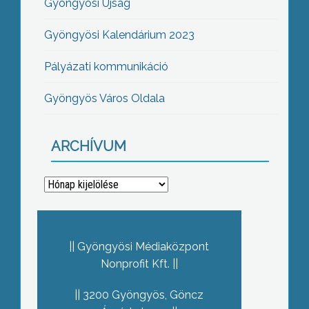
Gyöngyösi Újság
Gyöngyösi Kalendárium 2023
Pályázati kommunikáció
Gyöngyös Város Oldala
ARCHÍVUM
Archívum
Gyöngyösi Médiaközpont
Nonprofit Kft.
3200 Gyöngyös, Göncz