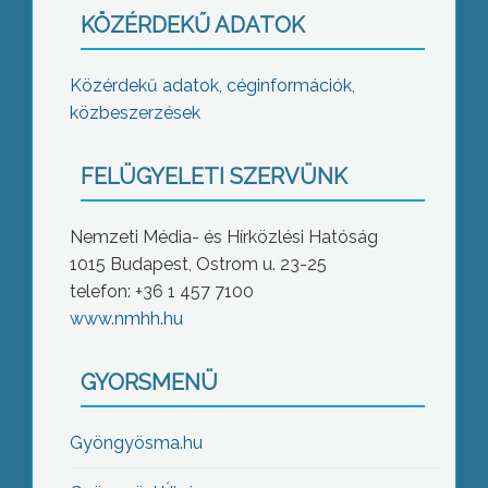
KÖZÉRDEKŰ ADATOK
Közérdekű adatok, céginformációk,
közbeszerzések
FELÜGYELETI SZERVÜNK
Nemzeti Média- és Hírközlési Hatóság
1015 Budapest, Ostrom u. 23-25
telefon: +36 1 457 7100
www.nmhh.hu
GYORSMENÜ
Gyöngyösma.hu