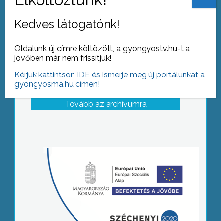
Kedves látogatónk!
Oldalunk új címre költözött, a gyongyostv.hu-t a
jövőben már nem frissítjük!
Kérjük kattintson IDE és ismerje meg új portálunkat a
gyongyosma.hu címen!
Tovább az archívumra