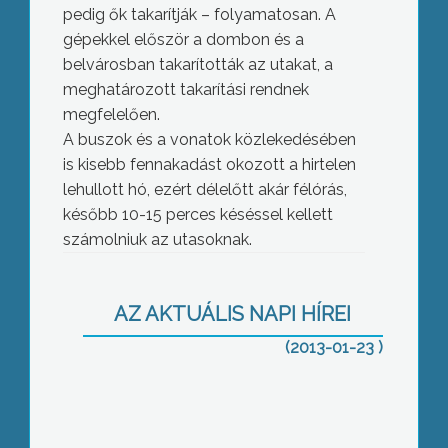
pedig ők takarítják – folyamatosan. A
gépekkel először a dombon és a
belvárosban takarították az utakat, a
meghatározott takarítási rendnek
megfelelően.
A buszok és a vonatok közlekedésében
is kisebb fennakadást okozott a hirtelen
lehullott hó, ezért délelőtt akár félórás,
később 10-15 perces késéssel kellett
számolniuk az utasoknak.
Sokallják az építményadót a
vállalkozók
AZ AKTUÁLIS NAPI HÍREI
(2013-01-23 )