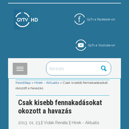
GyTv a Facebook-on
GyTv a Youtube-on
Kezdőlap
»
Hírek - Aktuális
»
Csak kisebb fennakadásokat
okozott a havazás
Csak kisebb fennakadásokat
okozott a havazás
2013. 01. 23.
||
Vidák Renáta
||
Hírek - Aktuális