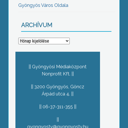
Gyöngyös Város Oldala
ARCHÍVUM
Archívum
Gyöngyösi Médiaközpont
Nonprofit Kft.
3200 Gyöngyös, Göncz
Árpád utca 4.
06-37-311-355
gyongyostv@gyongyostv.hu