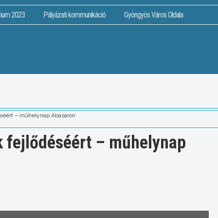
rium 2023
Pályázati kommunikáció
Gyöngyös Város Oldala
déséért – műhelynap Abasáron
k fejlődéséért – műhelynap