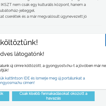
az IKSZT nem csak egy kulturális központ, hanem a
kubátorház-jelleggel.
t cseréltek és a már megvalósult úgynevezett jó
 NAPI HÍREI
(2013-01-23 )
dves látogatónk!
alunk új címre költözött, a gyongyostv.hu-t a jövőben már n
sítjük!
jük kattintson IDE és ismerje meg új portálunkat a
ngyosma.hu címen!
ók
Csak kisebb fennakadásokat okozott a
havazás