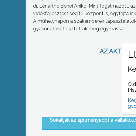
dr. Lénártné Benei Anikó. Mint fogalmazott, 
vidékfejlesztést segítő központ is, egyfajta in
A műhelynapon a szakemberek tapasztalatoka
gyakorlatokat osztották meg egymással.
AZ AKTUÁLIS
Ke
Old
fris
Kér
gyo
Sokallják az építményadót a vállalkoz