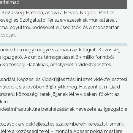
tartalmaz!
a Közösségi Házban, ahová a Heves, Nógrád, Pest és
ségi és Szolgáltató Tér szervezeteinek munkatársait
akmai együttműködéseket elősegítsék, és a módszertani
csolják.
k nevezte a négy megye számára az Integrált Közösségi
 igazgató. Az uniós támogatással 63 millió forintból
 a Közösségi Házaknak, amelyeket a vidékfejlesztés
adási, Képzési és Vidékfejlesztési Intézet vidékfejlesztési
ködik, s a jövőben 635 nyílik meg. Huszonhét milliárd
rszerű közösségi terek jöjjenek létre vidéken, főként az
ken.
ési infrastruktúra beruházásának nevezete az igazgató a
lkozások a vidékfejlesztés szakemberein keresztül ismerik
létre a közösségi teret – mondta Abasár polgármestere,