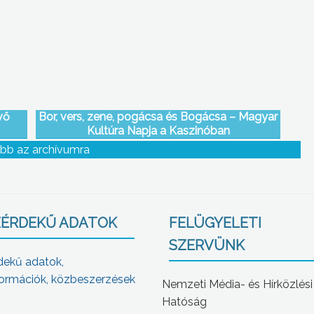
vő
Bor, vers, zene, pogácsa és Bogácsa – Magyar
Kultúra Napja a Kaszinóban
bb az archívumra
ÉRDEKŰ ADATOK
FELÜGYELETI
SZERVÜNK
dekű adatok,
ormációk, közbeszerzések
Nemzeti Média- és Hírközlési
Hatóság