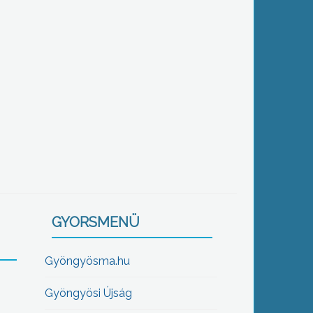
GYORSMENÜ
Gyöngyösma.hu
Gyöngyösi Újság