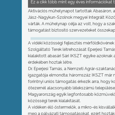
Ez a cikk több mint egy éves információkat 
Aktivációs műhelynapot tartottak Abasáron, 
Jász-Nagykun-Szolnok megyei Integrált Közös
várták. A műhelynap célja az volt, hogy a sz
támogatást biztosító szervezeteket összekap
A vidéki közösségi fejlesztés mérföldkövéne
Szolgáltató Terek létrehozását Eperjesi Tamás
kialakított abasári Sári IKSZT egyike azoknak
érdekében hoztak létre.
Dr. Eperjesi Tamás, a Nemzeti Agrár-szaktanács
igazgatója elmondta: háromszáz IKSZT már mű
forintnyi uniós támogatás érkezik arra, hogy ko
ötezernél alacsonyabb lélekszámú települése
Magyarország egyik legfontosabb közművelőd
közösségi terek kialakítását.
A vidéken élő őstermelők, a mikro-és kisválla
meg a pályázati támogatásokat, ezért hozták 