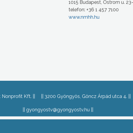
1015 Budapest, Ostrom u. 23
telefon: +36 1 457 7100
www.nmhh.hu
Nonprofit Kft.
3200 Gyöngyös, Göncz Árpád utca 4.
gyongyostv@gyongyostv.hu