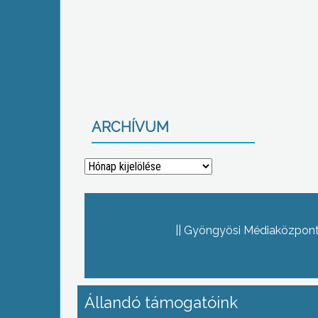
ARCHÍVUM
Archívum
Gyöngyösi Médiaközpont 
Állandó támogatóink