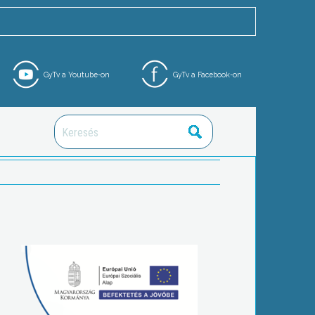
GyTv a Youtube-on
GyTv a Facebook-on