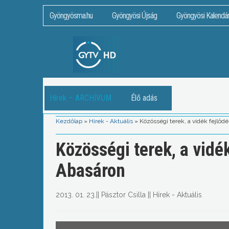
Gyöngyösma.hu
Gyöngyösi Újság
Gyöngyösi Kalendá
Hírek – ARCHÍVUM
Élő adás
Kezdőlap
»
Hírek - Aktuális
»
Közösségi terek, a vidék fejlő
Közösségi terek, a vidé
Abasáron
2013. 01. 23.
||
Pásztor Csilla
||
Hírek - Aktuális