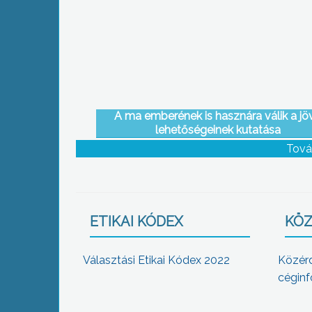
A ma emberének is hasznára válik a jö
lehetőségeinek kutatása
Tová
ETIKAI KÓDEX
KÖZ
Választási Etikai Kódex 2022
Közér
céginf