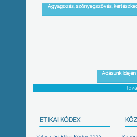
Agyagozás, szőnyegszövés, kertészke
Adásunk idején 
Tová
ETIKAI KÓDEX
KÖZ
Választási Etikai Kódex 2022
Közér