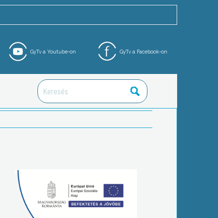
GyTv a Youtube-on
GyTv a Facebook-on