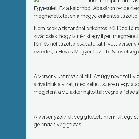
Idén ünnepli fennállá
Egyesület. Ez alkalomból Abasáron rendezté
megmérettetésen a megye önkéntes tűzoltó r
Nem csak a tiszanánai önkéntes női tűzoltó r
kíváncsiak, hogy is néz ki egy ilyen megmére
férfi és női tűzoltó csapatokat hívott versen
ezredes, a Heves Megyei Tűzoltó Szövetség 
A verseny két részből állt. Az úgy nevezett vi
szívatniuk a vizet, meg kellett szerelni egy a
megjelent a víz akkor hajtották végre a felada
A versenyzőknek végig kellett menniük egy staf
gerendán végigfutás.