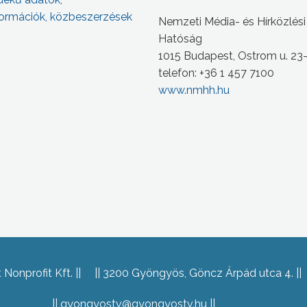
ormációk, közbeszerzések
Nemzeti Média- és Hírközlési
Hatóság
1015 Budapest, Ostrom u. 23
telefon: +36 1 457 7100
www.nmhh.hu
Nonprofit Kft.
3200 Gyöngyös, Göncz Árpád utca 4.
gyongyostv@gyongyostv.hu