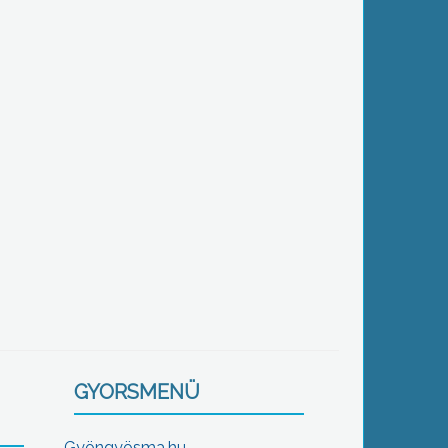
GYORSMENÜ
Gyöngyösma.hu