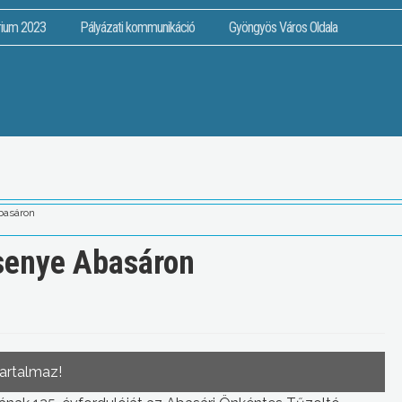
rium 2023
Pályázati kommunikáció
Gyöngyös Város Oldala
basáron
rsenye Abasáron
tartalmaz!