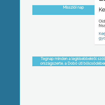
Missziói nap
Ke
Old
fris
Kér
gyo
Tegnap minden a legkisebbekről szól
országszerte, a Dobó úti bölcsödébe
azonban már múlt hét végén megtartott
gyermeknapot