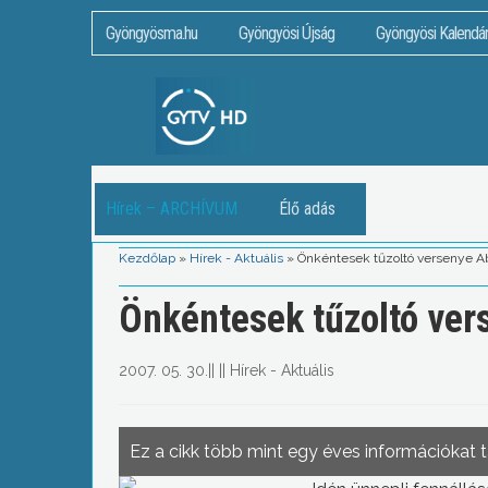
Gyöngyösma.hu
Gyöngyösi Újság
Gyöngyösi Kalendá
Hírek – ARCHÍVUM
Élő adás
Kezdőlap
»
Hírek - Aktuális
»
Önkéntesek tűzoltó versenye A
Önkéntesek tűzoltó ve
2007. 05. 30.
||
||
Hírek - Aktuális
Ez a cikk több mint egy éves információkat 