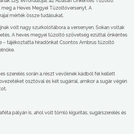
sának 125. évfordulóját az Abasári Önkéntes Tűzoltó
k meg a Heves Megyei Tűzoltóversenyt. A
ajai mérték össze tudásukat.
ajnak volt nagy szurkolótábora a versenyen. Sokan voltak
ttetés. A heves megyei tűzoltó szövetség ezúttal önkéntes
yre – tájékoztatta híradónkat Csontos Ambrus tűzoltó
elnöke.
zes szerelés során a részt vevőknek kádból fel kellett
lapvezetéket osztóval és két sugárral, amikor a sugár végén
tot.
éta pályán is, ahol volt tömlő kigurítás, sugárszerelés és