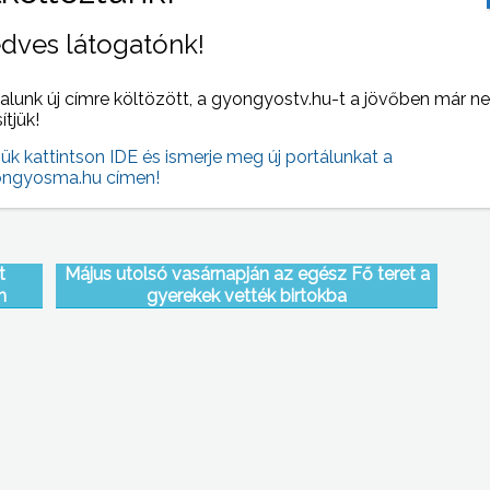
Bányászati előadást tartottak a Mátra Honvéd
dves látogatónk!
Kaszinóban az iparágban végbement
átalakításokról és a bányászat jövőjéről
alunk új címre költözött, a gyongyostv.hu-t a jövőben már n
sítjük!
jük kattintson IDE és ismerje meg új portálunkat a
ngyosma.hu címen!
t
Május utolsó vasárnapján az egész Fő teret a
n
gyerekek vették birtokba
ák a