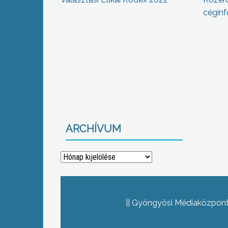
céginf
ARCHÍVUM
Archívum
Gyöngyösi Médiaközpont 