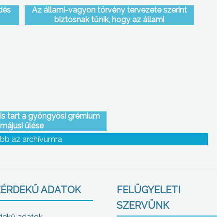
dés
Az állami-vagyon törvény tervezete szerint
biztosnak tűnik, hogy az állami
erdőgazdaságok a jövőben is az állam
tulajdonában maradnak
is tart a gyöngyösi grémium
májusi ülése
bb az archívumra
ÉRDEKŰ ADATOK
FELÜGYELETI
SZERVÜNK
dekű adatok,