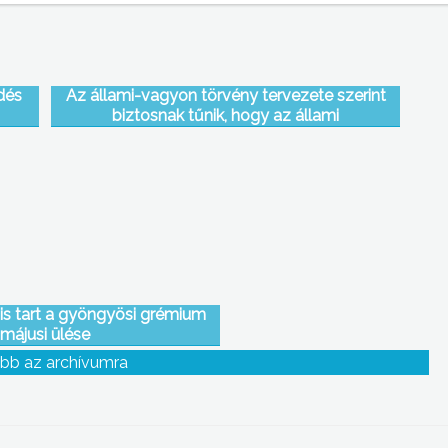
dés
Az állami-vagyon törvény tervezete szerint
biztosnak tűnik, hogy az állami
erdőgazdaságok a jövőben is az állam
tulajdonában maradnak
is tart a gyöngyösi grémium
májusi ülése
bb az archívumra