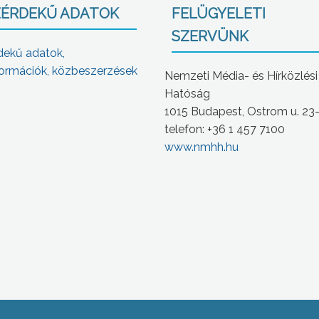
ÉRDEKŰ ADATOK
FELÜGYELETI
SZERVÜNK
dekű adatok,
ormációk, közbeszerzések
Nemzeti Média- és Hírközlési
Hatóság
1015 Budapest, Ostrom u. 23
telefon: +36 1 457 7100
www.nmhh.hu