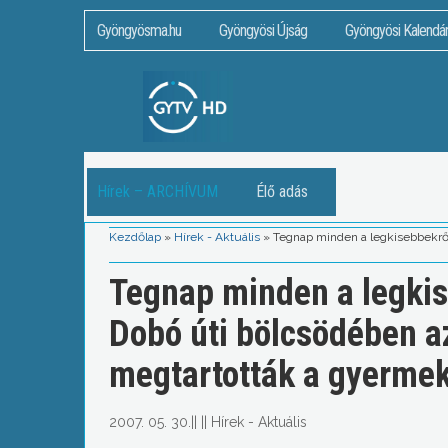
Gyöngyösma.hu
Gyöngyösi Újság
Gyöngyösi Kalendá
Hírek – ARCHÍVUM
Élő adás
Kezdőlap
»
Hírek - Aktuális
»
Tegnap minden a legkisebbekről
Tegnap minden a legkise
Dobó úti bölcsödében a
megtartották a gyerme
2007. 05. 30.
||
||
Hírek - Aktuális