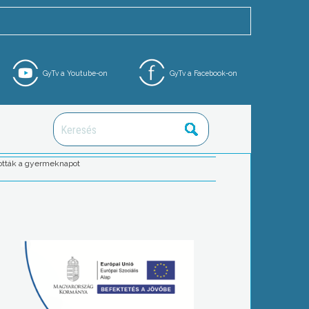
GyTv a Youtube-on
GyTv a Facebook-on
tották a gyermeknapot