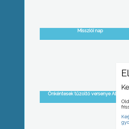
Missziói nap
Ke
Önkéntesek tűzoltó versenye Abasár
Old
fris
Kér
gyo