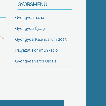
GYORSMENÜ
Gyöngyösma.hu
Gyöngyösi Újság
-25
Gyöngyösi Kalendárium 2023
Pályázati kommunikáció
Gyöngyös Város Oldala