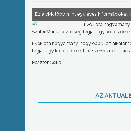
Ez a cikk több mint egy éves információkat 
Évek óta hagyomány, 
Szülői Munkaközösség tagjai, egy közös délel
Évek óta hagyomány, hogy ebből az alkalomb
tagjai, egy közös délelőttöt szerveznek a kic
Pásztor Csilla
AZ AKTUÁLIS