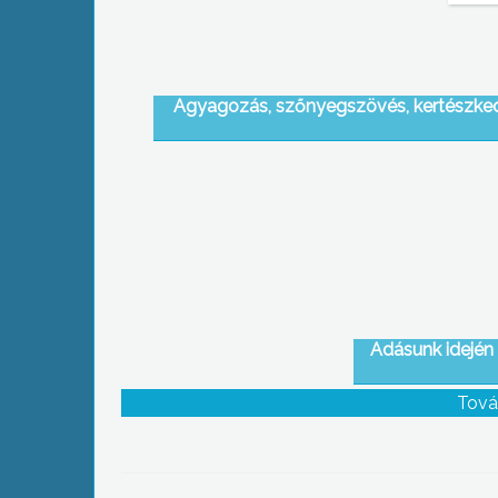
Agyagozás, szőnyegszövés, kertészke
Adásunk idején 
Tová