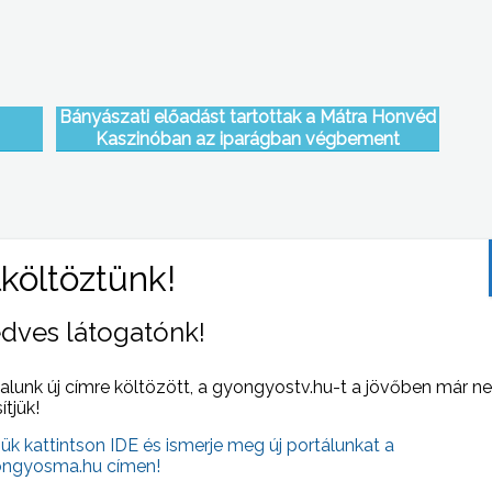
Bányászati előadást tartottak a Mátra Honvéd
Kaszinóban az iparágban végbement
átalakításokról és a bányászat jövőjéről
dves látogatónk!
on
Május utolsó vasárnapján az egész Fő teret a
gyerekek vették birtokba
alunk új címre költözött, a gyongyostv.hu-t a jövőben már n
sítjük!
jük kattintson IDE és ismerje meg új portálunkat a
ngyosma.hu címen!