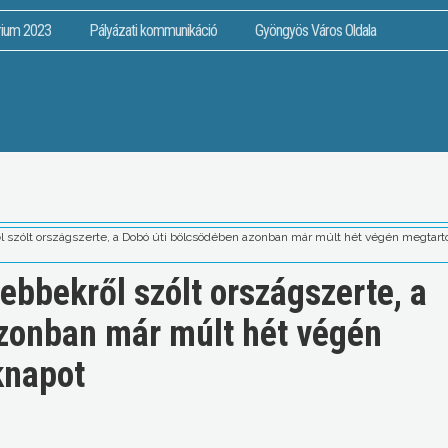
rium 2023
Pályázati kommunikáció
Gyöngyös Város Oldala
 szólt országszerte, a Dobó úti bölcsödében azonban már múlt hét végén megtar
bbekről szólt országszerte, a
zonban már múlt hét végén
knapot