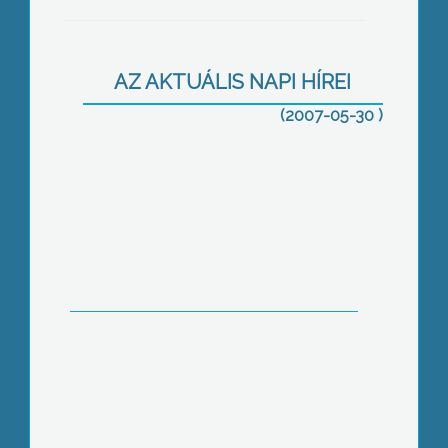
AZ AKTUÁLIS NAPI HÍREI
(2007-05-30 )
Bányászati előadást tartottak a Mátra
Honvéd Kaszinóban az iparágban
végbement átalakításokról és a
bányászat jövőjéről
Önkéntesek tűzoltó versenye
Abasáron