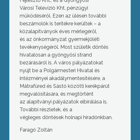
Fejlesztő Kht., és a Gyöngyösi
Városi Televízió Kht. pénzügyi
működéséről. Ezen az ülésen további
beszámolók is terítékre kerültek – a
közalapítványok éves mérlegéről,
és az önkormányzat gyermekjóléti
tevékenységéről. Most születik döntés
hivatalosan a gyöngyösi strand
bezárásáról is. A város pályázatokat
nyújt be a Polgármesteri Hivatal és
intézményei akadálymentesítésére, a
Mátrafüred és Sástó közötti kerékpárút
megvalósítására, és megtörtént
az alapítványi pályázatok elbírálása is.
További részletek, és a
végleges döntések holnapi híradónkban.
Missziói nap
Faragó Zoltán