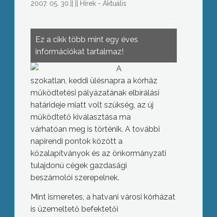
2007. 05. 30.
||
||
Hírek - Aktuális
Ez a cikk több mint egy éves
információkat tartalmaz!
A
szokatlan, keddi ülésnapra a kórház
működtetési pályázatának elbírálási
határideje miatt volt szükség, az új
működtető kiválasztása ma
várhatóan meg is történik. A további
napirendi pontok között a
közalapítványok és az önkormányzati
tulajdonú cégek gazdasági
beszámolói szerepelnek.
Mint ismeretes, a hatvani városi kórházat
is üzemeltető befektetői