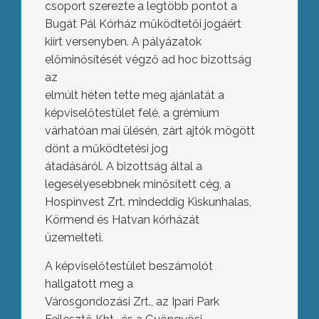
csoport szerezte a legtöbb pontot a
Bugát Pál Kórház működtetői jogáért
kiírt versenyben. A pályázatok
előminősítését végző ad hoc bizottság
az
elmúlt héten tette meg ajánlatát a
képviselőtestület felé, a grémium
várhatóan mai ülésén, zárt ajtók mögött
dönt a működtetési jog
átadásáról. A bizottság által a
legesélyesebbnek minősített cég, a
Hospinvest Zrt. mindeddig Kiskunhalas,
Körmend és Hatvan kórházát
üzemelteti.
A képviselőtestület beszámolót
hallgatott meg a
Városgondozási Zrt., az Ipari Park