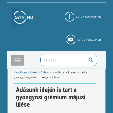
GyTv a Facebook-on
GyTv a Youtube-on
Kezdőlap
»
Hírek - Aktuális
»
Adásunk idején is tart a
gyöngyösi grémium májusi ülése
Adásunk idején is tart a
gyöngyösi grémium májusi
ülése