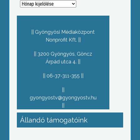
Archívum
Gyöngyösi Médiaközpont
Nonprofit Kft.
3200 Gyöngyös, Göncz
Árpád utca 4.
06-37-311-355
gyongyostv@gyongyostv.hu
Állandó támogatóink