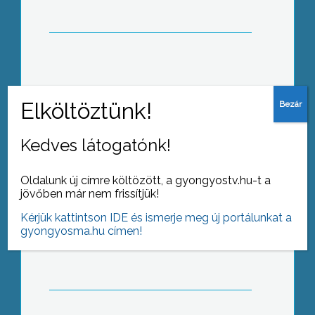
Tegnap minden a legkisebbekről szólt
országszerte, a Dobó úti bölcsödében
azonban már múlt hét végén
megtartották a gyermeknapot
Kedves látogatónk!
Május utolsó vasárnapján az egész Fő
Oldalunk új címre költözött, a gyongyostv.hu-t a
teret a gyerekek vették birtokba
jövőben már nem frissítjük!
Kérjük kattintson IDE és ismerje meg új portálunkat a
gyongyosma.hu címen!
Agyagozás, szőnyegszövés,