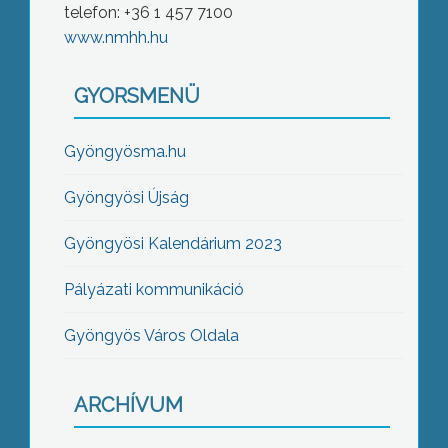
telefon: +36 1 457 7100
www.nmhh.hu
GYORSMENÜ
Gyöngyösma.hu
Gyöngyösi Újság
Gyöngyösi Kalendárium 2023
Pályázati kommunikáció
Gyöngyös Város Oldala
ARCHÍVUM