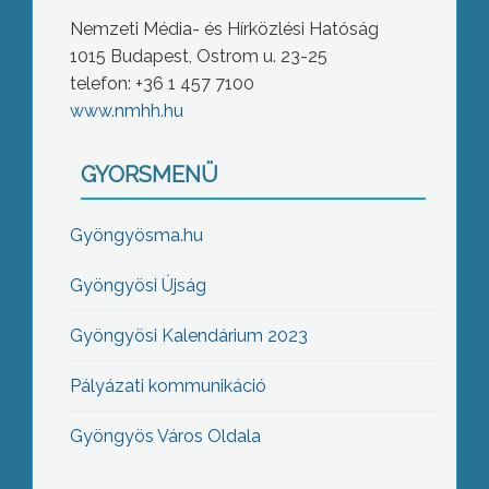
Nemzeti Média- és Hírközlési Hatóság
1015 Budapest, Ostrom u. 23-25
telefon: +36 1 457 7100
www.nmhh.hu
GYORSMENÜ
Gyöngyösma.hu
Gyöngyösi Újság
Gyöngyösi Kalendárium 2023
Pályázati kommunikáció
Gyöngyös Város Oldala