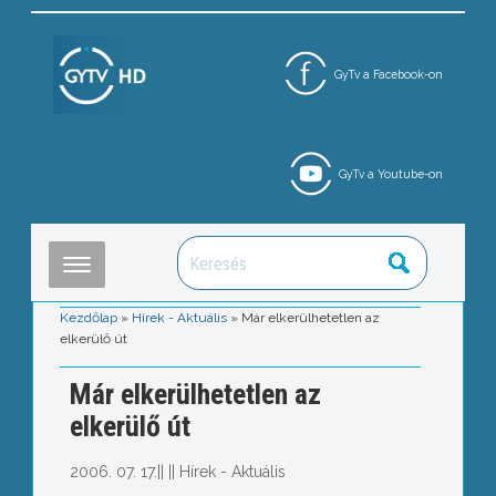
GyTv a Facebook-on
GyTv a Youtube-on
Kezdőlap
»
Hírek - Aktuális
»
Már elkerülhetetlen az
elkerülő út
Már elkerülhetetlen az
elkerülő út
2006. 07. 17.
||
||
Hírek - Aktuális