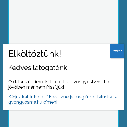
Fekete hétvége
Kedves látogatónk!
Oldalunk új címre költözött, a gyongyostv.hu-t a
Kisebbségi névjegyzék
jövőben már nem frissítjük!
Kérjük kattintson IDE és ismerje meg új portálunkat a
gyongyosma.hu címen!