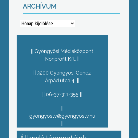
ARCHÍVUM
Archívum
Gyöngyösi Médiaközpont
Nonprofit Kft.
3200 Gyöngyös, Göncz
Árpád utca 4.
06-37-311-355
gyongyostv@gyongyostv.hu