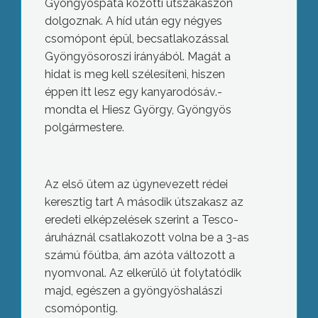
Gyöngyöspata közötti útszakaszon
dolgoznak. A híd után egy négyes
csomópont épül, becsatlakozással
Gyöngyösoroszi irányából. Magát a
hidat is meg kell szélesíteni, hiszen
éppen itt lesz egy kanyarodósáv.-
mondta el Hiesz György, Gyöngyös
polgármestere.
Az első ütem az úgynevezett rédei
keresztig tart A második útszakasz az
eredeti elképzelések szerint a Tesco-
áruháznál csatlakozott volna be a 3-as
számú főútba, ám azóta változott a
nyomvonal. Az elkerülő út folytatódik
majd, egészen a gyöngyöshalászi
csomópontig.