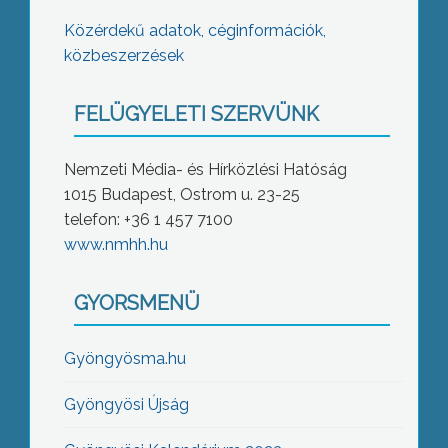
Közérdekű adatok, céginformációk,
közbeszerzések
FELÜGYELETI SZERVÜNK
Nemzeti Média- és Hírközlési Hatóság
1015 Budapest, Ostrom u. 23-25
telefon: +36 1 457 7100
www.nmhh.hu
GYORSMENÜ
Gyöngyösma.hu
Gyöngyösi Újság