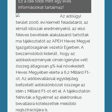
Ez a cikk több mint egy éves
információkat tartalmaz!
Az adóügyi
terület 2006. évi kiemelt feladatairól, az
elmúlt időszak eredményeiről, az első
féléves bevételek alakulásáról tartottak
ma tájékoztatót az APEH Heves Megyei
Igazgatóságának vezetői Egerben.
A
beszámolóból kiderült , hogy az
adókedvezmények címén igénybe vett
összeg átlagosan 9%-kal növekedett
Heves Megyében elérte a 6,2 Milliárd Ft-
ot. Az adóbevallással egyidejűleg
befizetett adókülönbözet összege az
idén 1 Milliárd Ft-ot ért el. A tájékoztatón
felhívták a figyelmet az elektronikus
bevallásra kötelezettek mielőbbi
regisztrációjára is.