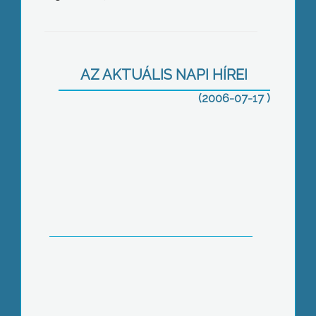
Már elkerülhetetlen az elkerülő út
AZ AKTUÁLIS NAPI HÍREI
(2006-07-17 )
Rossz utak a csatornázás után
Jeles napok