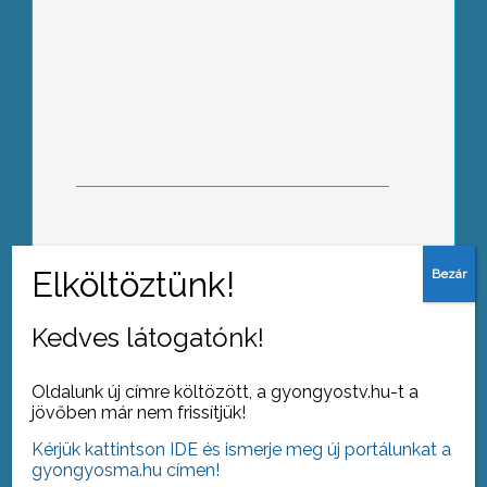
Kisebbségi névjegyzék
Történelmi íjászat
Kedves látogatónk!
Oldalunk új címre költözött, a gyongyostv.hu-t a
jövőben már nem frissítjük!
Kérjük kattintson IDE és ismerje meg új portálunkat a
2. Rosenberger party
gyongyosma.hu címen!