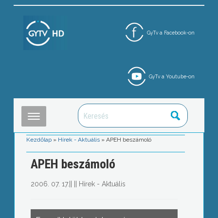
GyTv a Facebook-on
GyTv a Youtube-on
Kezdőlap
»
Hírek - Aktuális
»
APEH beszámoló
APEH beszámoló
2006. 07. 17.
||
||
Hírek - Aktuális