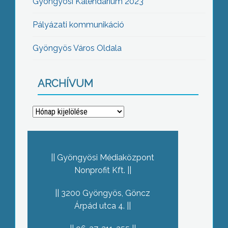
Gyöngyösi Kalendárium 2023
Pályázati kommunikáció
Gyöngyös Város Oldala
ARCHÍVUM
Archívum
Gyöngyösi Médiaközpont
Nonprofit Kft.
3200 Gyöngyös, Göncz
Árpád utca 4.