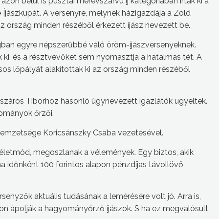
 azon belül is pusztai merevszarvú íj kategóriában írták ki a
Íjászkupát. A versenyre, melynek házigazdája a Zöld
az ország minden részéből érkezett íjász nevezett be.
gban egyre népszerűbbé váló öröm-íjászversenyeknek.
ák ki, és a résztvevőket sem nyomasztja a hatalmas tét. A
os lőpályát alakítottak ki az ország minden részéből
száros Tiborhoz hasonló úgynevezett igazlátók ügyeltek.
ományok őrzői.
 nemzetsége Koricsánszky Csaba vezetésével.
y életmód, megoszlanak a vélemények. Egy biztos, akik
ha időnként 100 forintos alapon pénzdíjas távollövő
enyzők aktuális tudásának a lemérésére volt jó. Arra is,
 ápolják a hagyományőrző íjászok. S ha ez megvalósult,