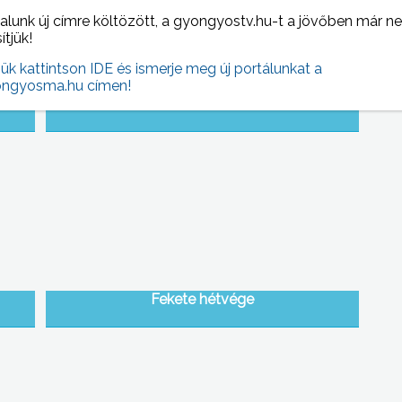
alunk új címre költözött, a gyongyostv.hu-t a jövőben már n
sítjük!
jük kattintson IDE és ismerje meg új portálunkat a
ngyosma.hu címen!
APEH beszámoló
Fekete hétvége