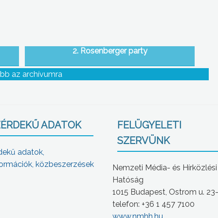
2. Rosenberger party
bb az archívumra
ÉRDEKŰ ADATOK
FELÜGYELETI
SZERVÜNK
dekű adatok,
ormációk, közbeszerzések
Nemzeti Média- és Hírközlési
Hatóság
1015 Budapest, Ostrom u. 23
telefon: +36 1 457 7100
www.nmhh.hu