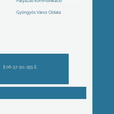
Pályázati kommunikáció
Gyöngyös Város Oldala
06-37-311-355