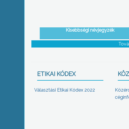
Kisebbségi névjegyzék
Tová
ETIKAI KÓDEX
KÖZ
Választási Etikai Kódex 2022
Közér
céginf