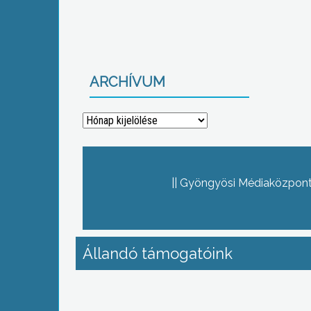
ARCHÍVUM
Archívum
Gyöngyösi Médiaközpont 
Állandó támogatóink