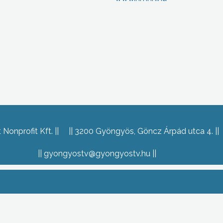
Nonprofit Kft.
3200 Gyöngyös, Göncz Árpád utca 4.
gyongyostv@gyongyostv.hu