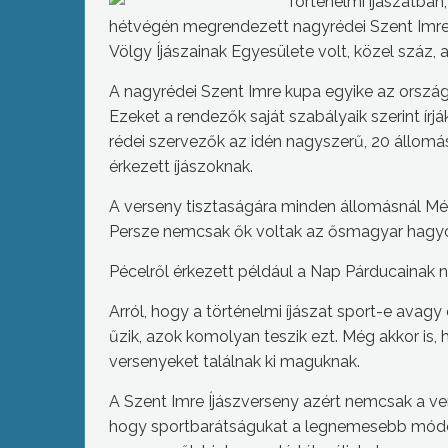
Történelmi íjászatban,
hétvégén megrendezett nagyrédei Szent Imre 
Völgy Íjászainak Egyesülete volt, közel száz, 
A nagyrédei Szent Imre kupa egyike az orszá
Ezeket a rendezők saját szabályaik szerint írj
rédei szervezők az idén nagyszerű, 20 állomás
érkezett íjászoknak.
A verseny tisztaságára minden állomásnál Mé
Persze nemcsak ők voltak az ősmagyar hagy
Pécelről érkezett például a Nap Párducainak
Arról, hogy a történelmi íjászat sport-e avag
űzik, azok komolyan teszik ezt. Még akkor is, 
versenyeket találnak ki maguknak.
A Szent Imre Íjászverseny azért nemcsak a vers
hogy sportbarátságukat a legnemesebb módon