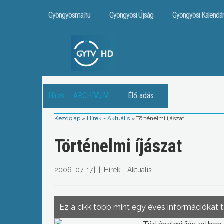
Gyöngyösma.hu
Gyöngyösi Újság
Gyöngyösi Kalendá
Hírek – ARCHÍVUM
Élő adás
Kezdőlap
»
Hírek - Aktuális
»
Történelmi íjászat
Történelmi íjászat
2006. 07. 17.
||
||
Hírek - Aktuális
Ez a cikk több mint egy éves információkat 