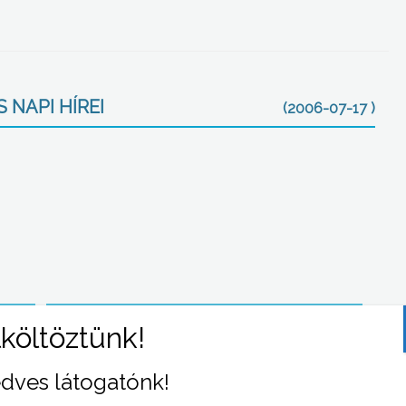
 NAPI HÍREI
(2006-07-17 )
Rossz utak a csatornázás után
dves látogatónk!