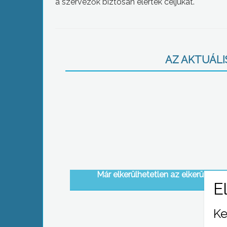
a szervezők biztosan elérték céljukat.
AZ AKTUÁLIS
Már elkerülhetetlen az elkerülő út
Ke