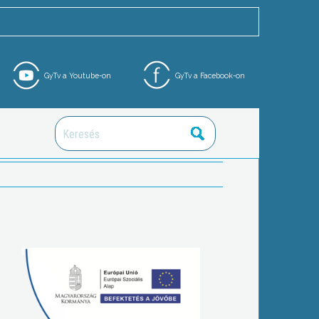
GyTv a Youtube-on
GyTv a Facebook-on