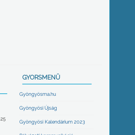
GYORSMENÜ
Gyöngyösma.hu
Gyöngyösi Újság
-25
Gyöngyösi Kalendárium 2023