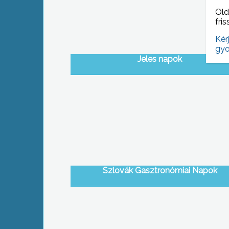
Old
fris
Kér
gyo
Jeles napok
Szlovák Gasztronómiai Napok