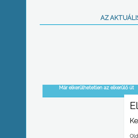
AZ AKTUÁLIS
Már elkerülhetetlen az elkerülő út
Ke
Old