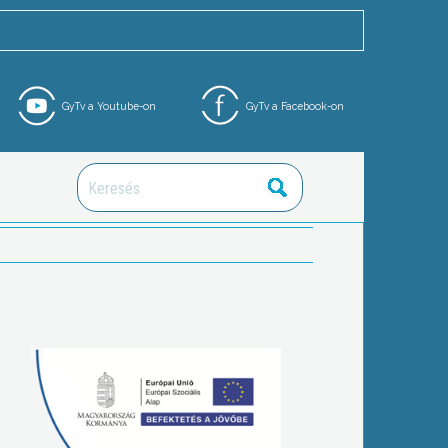
GyTv a Youtube-on
GyTv a Facebook-on