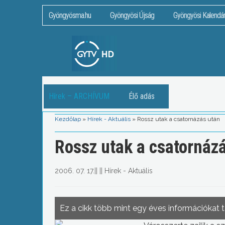
Gyöngyösma.hu
Gyöngyösi Újság
Gyöngyösi Kalendá
Hírek – ARCHÍVUM
Élő adás
Kezdőlap
»
Hírek - Aktuális
»
Rossz utak a csatornázás után
Rossz utak a csatornáz
2006. 07. 17.
||
||
Hírek - Aktuális
Ez a cikk több mint egy éves információkat 