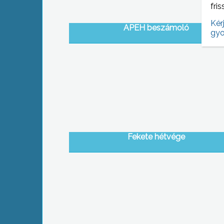
fris
Kér
APEH beszámoló
gyo
Fekete hétvége