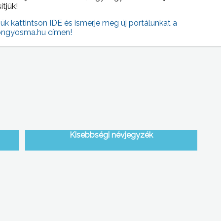
sítjük!
jük kattintson IDE és ismerje meg új portálunkat a
Szlovák Gasztronómiai Napok
ngyosma.hu címen!
Kisebbségi névjegyzék