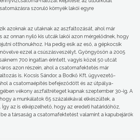
zennyvízcsatorna-hálózat kiépítése, az útburkolat
satornázásra szoruló környék lakói egyre
ezik azoknak az utaknak az aszfaltozását, ahol már
s az onnan nyíló kis utcák lakói azon mérgelődnek, hogy
jutni otthonukhoz. Ha pedig esik az eső, a gépkocsik
ra, növelve ezzel a csúszásveszélyt. Gyöngyösön a 2005
nem 700 ingatlan érintett, vagyis közel 50 utcát
város azon részein, ahol a csatornafektetés már
tozás is. Kocsis Sándor, a Bodkő Kft. ügyvezető-
hol a csatornaépítés befejeződött és az útpálya-
sségében vékony aszfaltréteget kapnak szeptember 30-ig. A
 hogy a munkálatok 65 százalékával elkészültek, a
Így az is elképzelhető, hogy az eredeti határidőhöz,
 be a társaság a csatornafektetést valamint a kapubejárók