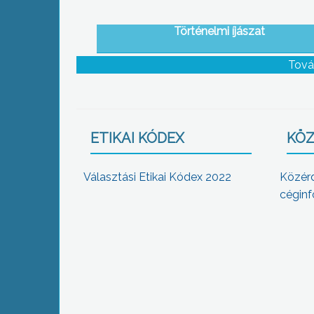
Történelmi íjászat
Tová
ETIKAI KÓDEX
KÖZ
Választási Etikai Kódex 2022
Közér
céginf