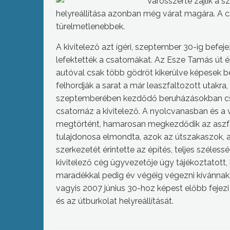
Városszerte zajlik a s
helyreállítása azonban még várat magára. A c
türelmetlenebbek.
A kivitelező azt ígéri, szeptember 30-ig befej
lefektették a csatornákat. Az Esze Tamás út é
autóval csak több gödröt kikerülve képesek be
felhordják a sarat a már leaszfaltozott utak
szeptemberében kezdődő beruházásokban csak
csatornáz a kivitelező. A nyolcvanasban és a 
megtörtént, hamarosan megkezdődik az aszfal
tulajdonosa elmondta, azok az útszakaszok, a
szerkezetét érintette az építés, teljes széle
kivitelező cég ügyvezetője úgy tájékoztatott,
maradékkal pedig év végéig végezni kívánnak. 
vagyis 2007 június 30-hoz képest előbb fejezi
és az útburkolat helyreállítását.