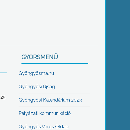
GYORSMENÜ
Gyöngyösma.hu
Gyöngyösi Újság
-25
Gyöngyösi Kalendárium 2023
Pályázati kommunikáció
Gyöngyös Város Oldala