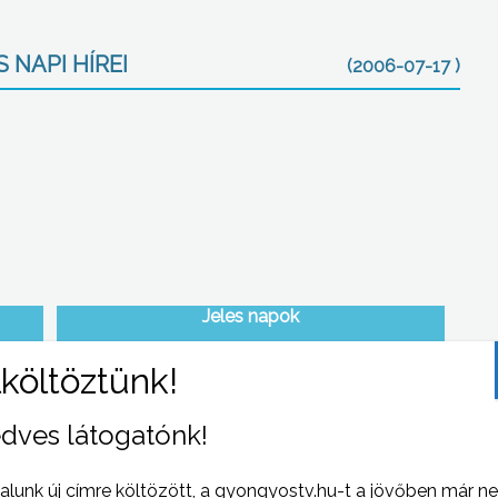
 NAPI HÍREI
(2006-07-17 )
Jeles napok
dves látogatónk!
alunk új címre költözött, a gyongyostv.hu-t a jövőben már n