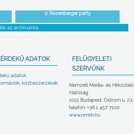
2. Rosenberger party
bb az archívumra
ÉRDEKŰ ADATOK
FELÜGYELETI
SZERVÜNK
dekű adatok,
ormációk, közbeszerzések
Nemzeti Média- és Hírközlési
Hatóság
1015 Budapest, Ostrom u. 23
telefon: +36 1 457 7100
www.nmhh.hu