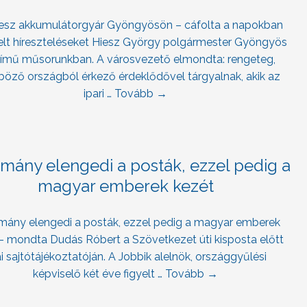
esz akkumulátorgyár Gyöngyösön – cáfolta a napokban
kelt híreszteléseket Hiesz György polgármester Gyöngyös
ímű műsorunkban. A városvezető elmondta: rengeteg,
böző országból érkező érdeklődővel tárgyalnak, akik az
ipari …
Tovább
→
mány elengedi a posták, ezzel pedig a
magyar emberek kezét
mány elengedi a posták, ezzel pedig a magyar emberek
– mondta Dudás Róbert a Szövetkezet úti kisposta előtt
 sajtótájékoztatóján. A Jobbik alelnök, országgyűlési
képviselő két éve figyelt …
Tovább
→