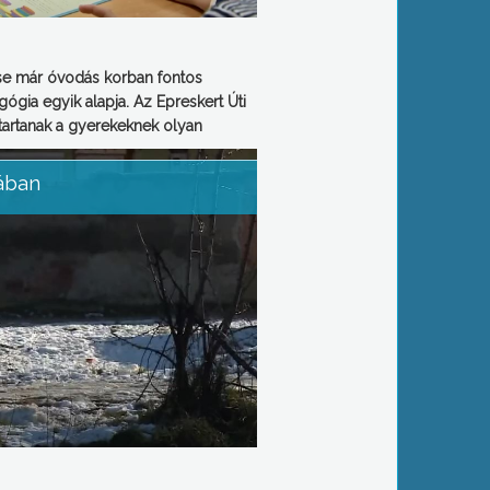
tése már óvodás korban fontos
ógia egyik alapja. Az Epreskert Úti
artanak a gyerekeknek olyan
ában