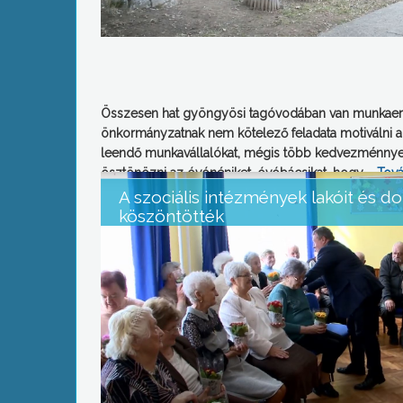
Összesen hat gyöngyösi tagóvodában van munkaerő
önkormányzatnak nem kötelező feladata motiválni a
leendő munkavállalókat, mégis több kedvezménnyel 
ösztönözni az óvónéniket, óvóbácsikat, hogy …
Tov
A szociális intézmények lakóit és do
köszöntötték