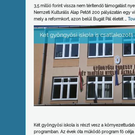
3,5 millió forint vissza nem térítendő támogatást n
Nemzeti Kulturális Alap Petőfi 200 pályázatán egy virtu
mely a reformkort, azon belül Bugát Pál életét …
To
Két gyöngyösi iskola is csatlakozott
Két gyöngyösi iskola is részt vesz a környezettudat
programban. Az évek óta működő program fő célja a