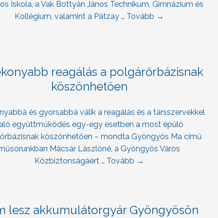
nos Iskola, a Vak Bottyán János Technikum, Gimnázium és
Kollégium, valamint a Pátzay …
Tovább
→
konyabb reagálás a polgárőrbázisnak
köszönhetően
yabbá és gyorsabbá válik a reagálás és a társszervekkel
aló együttműködés egy-egy esetben a most épülő
rőrbázisnak köszönhetően – mondta Gyöngyös Ma című
műsorunkban Mácsár Lászlóné, a Gyöngyös Város
Közbiztonságáért …
Tovább
→
 lesz akkumulátorgyár Gyöngyösön