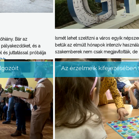
Ismét lehet szelfizni a város egyik népsze
hiány. Bár az
betűk az elmúlt hónapok intenzív használa
 pályakezdőket, és a
szakemberek nem csak megjavították, de
és juttatással próbálja
ább
→
lgozóit
Az érzelmeik kifejezésében s