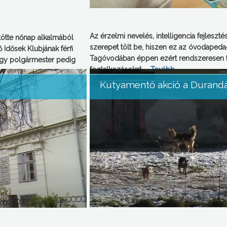
Az érzelmi nevelés, intelligencia fejlesz
tötte nőnap alkalmából
szerepet tölt be, hiszen ez az óvodapedag
Idősek Klubjának férfi
Tagóvodában éppen ezért rendszeresen t
örgy polgármester pedig
foglalkozásokat, …
Tovább
→
Kutyamentő akció a Durand