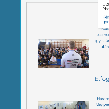
Old
fris
Kér
gyo
Külö
elisme
így kit
után
Elfog
Három 
Magyar 