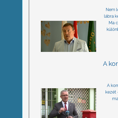
Nem l
lábra 
Ma c
külön
A kor
A kor
kezét 
mai