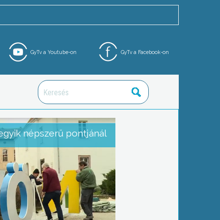
GyTv a Youtube-on
GyTv a Facebook-on
s egyik népszerű pontjánál