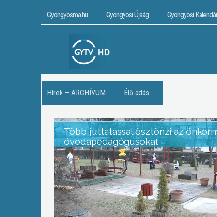
Gyöngyösma.hu
Gyöngyösi Újság
Gyöngyösi Kalendá
Hírek – ARCHÍVUM
Élő adás
Több juttatással ösztönzi az önkor
óvodapedagógusokat