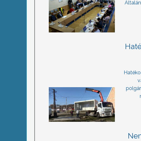
Általá
Haté
Hatékon
v
polgá
Nem