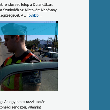
 ebrendészeti telep a Durandában,
a Szurkolók az Állatokért Alapítvány
segítségével. A …
Tovább
→
ég. Az egy hetes razzia során
tonsági rendszer, valamint