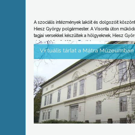
A szociális intézmények lakóit és dolgozóit köszön
Hiesz György polgármester. A Visonta úton működő 
tagjai versekkel készültek a hölgyeknek, Hiesz Gy
virággal köszöntötte …
Tovább
→
Virtuális tárlat a Mátra Múzeumban