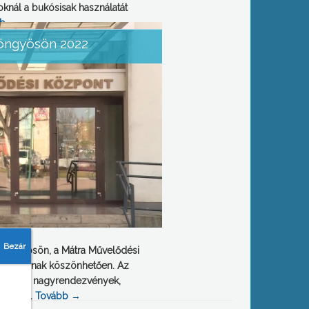
nál a bukósisak használatát
bb
→
yöngyösön 2022
Gyöngyösön, a Mátra Művelődési
önyvtárnak köszönhetően. Az
a városi nagyrendezvények,
átadók …
Tovább
→