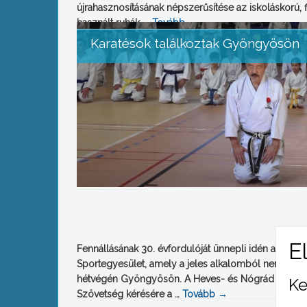
újrahasznosításának népszerűsítése az iskoláskorú, 
használt ruhák, …
Tovább
→
Karatésok találkoztak Gyöngyösön
Fennállásának 30. évfordulóját ünnepli idén a Mátr
Sportegyesület, amely a jeles alkalomból nemzetköz
hétvégén Gyöngyösön. A Heves- és Nógrád megyét
Ke
Szövetség kérésére a …
Tovább
→