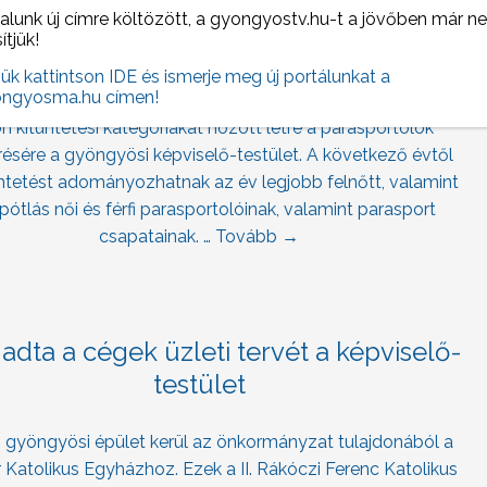
alunk új címre költözött, a gyongyostv.hu-t a jövőben már n
Külön kitüntetési kategóriák a
sítjük!
parasportolók elismerésére
jük kattintson IDE és ismerje meg új portálunkat a
ngyosma.hu címen!
n kitüntetési kategóriákat hozott létre a parasportolók
résére a gyöngyösi képviselő-testület. A következő évtől
üntetést adományozhatnak az év legjobb felnőtt, valamint
pótlás női és férfi parasportolóinak, valamint parasport
csapatainak. …
Tovább
→
adta a cégek üzleti tervét a képviselő-
testület
gyöngyösi épület kerül az önkormányzat tulajdonából a
Katolikus Egyházhoz. Ezek a II. Rákóczi Ferenc Katolikus