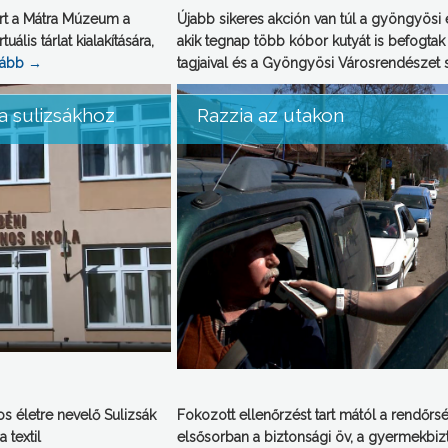
yert a Mátra Múzeum a
Újabb sikeres akción van túl a gyöngyösi
ális tárlat kialakítására,
akik tegnap több kóbor kutyát is befogtak 
vább
→
tagjaival és a Gyöngyösi Városrendészet 
 a sulizsákhoz
Razzia az utakon
os életre nevelő Sulizsák
Fokozott ellenőrzést tart mától a rendőrs
 textil
elsősorban a biztonsági öv, a gyermekbiz