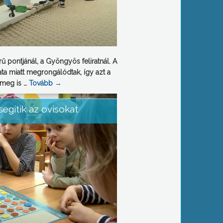
rű pontjánál, a Gyöngyös feliratnál. A
ta miatt megrongálódtak, így azt a
 meg is …
Tovább
→
egítik az ovisokat