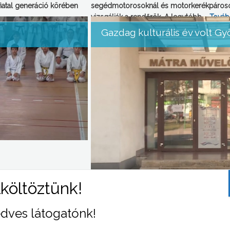
fiatal generáció körében
segédmotorosoknál és motorkerékpárosok
vizsgálják a rendőrök. A legutóbb …
Tová
Gazdag kulturális év volt G
ai KARATE-DO
Több, mint kétszáz program volt tavaly 
i edzőtábort tartott a
Központnak és a Vachott Sándor Városi K
 összefogó Palóc Karate
intézmények tavalyi beszámolója szerint 
dves látogatónk!
ünnepségek és önkormányzati kitüntetés