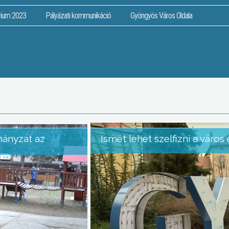
rium 2023
Pályázati kommunikáció
Gyöngyös Város Oldala
mányzat az
Ismét lehet szelfizni a váro